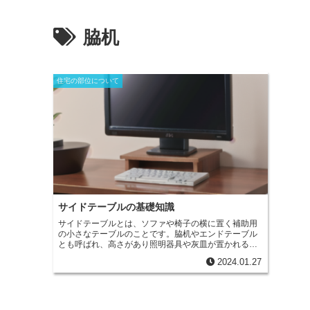
脇机
住宅の部位について
サイドテーブルの基礎知識
サイドテーブルとは、ソファや椅子の横に置く補助用
の小さなテーブルのことです。
脇机やエンドテーブル
とも呼ばれ、高さがあり照明器具や灰皿が置かれるこ
とが多いです。また、サイドテーブルはベッドやメイ
2024.01.27
ンテーブルの脇に置かれることもあります。本や目覚
まし時計、飲み物などを置くなど、小物類を収納でき
る引出しが付いたタイプも存在します。同じ形状で大
きさが異なるテーブルを入れ子のように組み入れられ
るテーブルをネストテーブルと言い、必要に応じてサ