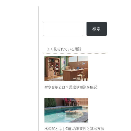
検索
よく見られている用語
耐水合板とは？用途や種類を解説
水勾配とは｜勾配の重要性と算出方法