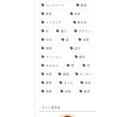
コンクリート
建築
家具
木材
インテリア
耐久性
柱
施工
デザイン
住宅
梁
強度
屋根
設計
マンション
換気
モルタル
壁
窓
外壁
基礎
キッチン
建材
タイル
鉄筋
装飾
合板
建具
サイト運営者