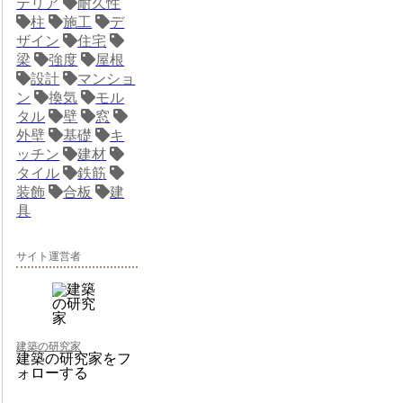
テリア
耐久性
柱
施工
デ
ザイン
住宅
梁
強度
屋根
設計
マンショ
ン
換気
モル
タル
壁
窓
外壁
基礎
キ
ッチン
建材
タイル
鉄筋
装飾
合板
建
具
サイト運営者
建築の研究家
建築の研究家をフ
ォローする