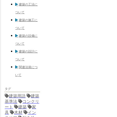
建築の工法に
ついて
建築の施工に
ついて
建築の設備に
ついて
建築の設計に
ついて
関連法規につ
いて
タグ
建築用語
建築
基準法
コンクリ
ート
建築
家
具
木材
イン