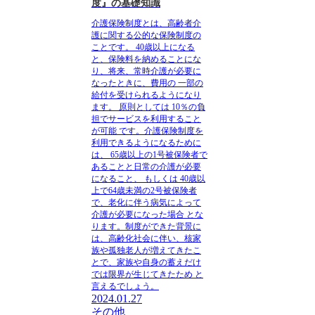
度』の基礎知識
介護保険制度とは、高齢者介
護に関する公的な保険制度の
ことです。
40歳以上になる
と、保険料を納めることにな
り、将来、常時介護が必要に
なったときに、費用の
一部の
給付を受けられるようになり
ます。
原則としては
10％の負
担でサービスを利用すること
が可能
です。介護保険制度を
利用できるようになるために
は、
65歳以上の1号被保険者で
あることと日常の介護が必要
になること、
もしくは
40歳以
上で64歳未満の2号被保険者
で、老化に伴う病気によって
介護が必要になった場合
とな
ります。
制度ができた背景に
は、高齢化社会に伴い、核家
族や孤独老人が増えてきたこ
とで、家族や自身の蓄えだけ
では限界が生じてきたため
と
言えるでしょう。
2024.01.27
その他