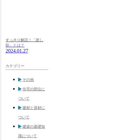
すっきり解説！「差し
筋」とは？
2024.01.27
カテゴリー
その他
住宅の部位に
ついて
建材と資材に
ついて
建築の基礎知
識について