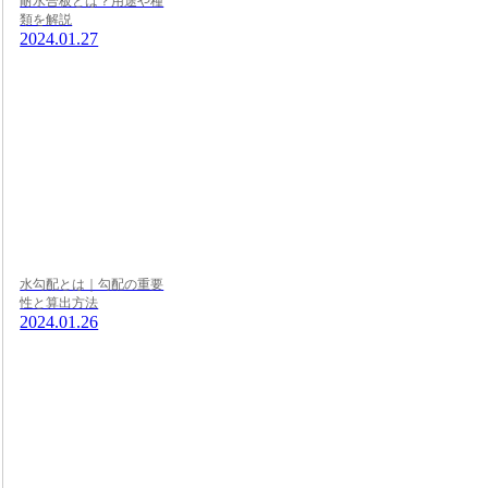
耐水合板とは？用途や種
類を解説
2024.01.27
水勾配とは｜勾配の重要
性と算出方法
2024.01.26