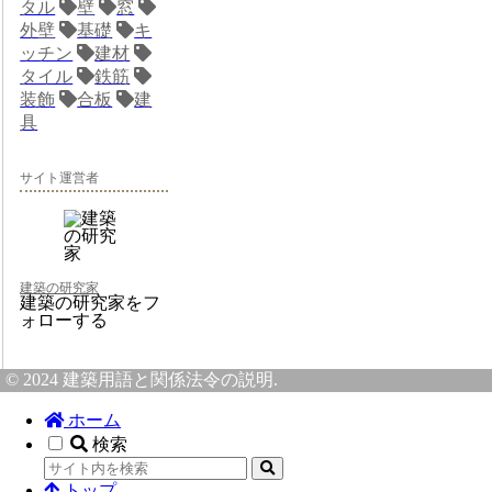
タル
壁
窓
外壁
基礎
キ
ッチン
建材
タイル
鉄筋
装飾
合板
建
具
サイト運営者
建築の研究家
建築の研究家をフ
ォローする
© 2024 建築用語と関係法令の説明.
ホーム
検索
トップ