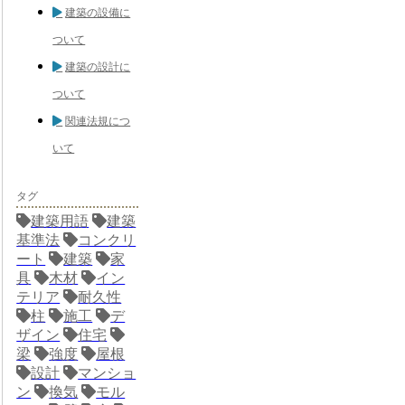
建築の設備に
ついて
建築の設計に
ついて
関連法規につ
いて
タグ
建築用語
建築
基準法
コンクリ
ート
建築
家
具
木材
イン
テリア
耐久性
柱
施工
デ
ザイン
住宅
梁
強度
屋根
設計
マンショ
ン
換気
モル