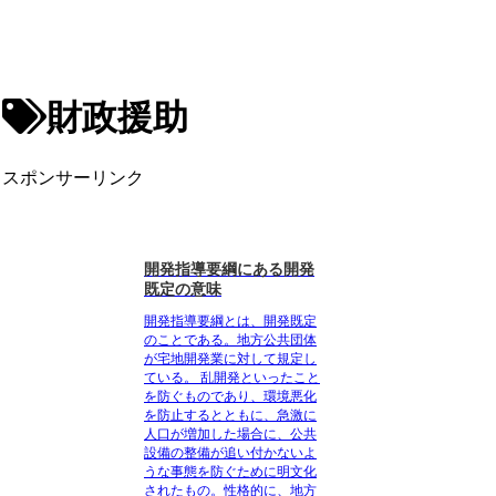
財政援助
スポンサーリンク
開発指導要綱にある開発
既定の意味
開発指導要綱とは、開発既定
のことである。地方公共団体
が宅地開発業に対して規定し
ている。
乱開発といったこと
を防ぐものであり、環境悪化
を防止するとともに、急激に
人口が増加した場合に、公共
設備の整備が追い付かないよ
うな事態を防ぐために明文化
されたもの
。性格的に、地方