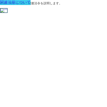
関連法規について
建築に関する用語と関連法令を説明します。