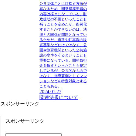
公共団体ごとに目指す方向が
異なるため、開発指導要綱の
内容は様々になっている。財
政援助の不備といったことも
補うことを定めたが、条例化
することができないのは、法
律との関係が問題となってい
るためだ。道路や駐車場の設
置基準などだけではなく、公
園や教育機関といった公共施
設の水準を守るということも
重要になっている。開発負担
金を貸すといったことも規定
しているが、公共的なもので
はなく、指導要綱としてマン
ションなどを特定対象とする
こともある。
2024.01.27
関連法規について
スポンサーリンク
スポンサーリンク