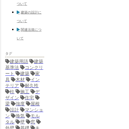
ついて
建築の設計に
ついて
関連法規につ
いて
タグ
建築用語
建築
基準法
コンクリ
ート
建築
家
具
木材
イン
テリア
耐久性
柱
施工
デ
ザイン
住宅
梁
強度
屋根
設計
マンショ
ン
換気
モル
タル
壁
窓
外壁
基礎
キ