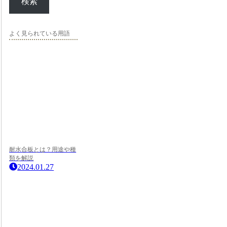
検索
よく見られている用語
耐水合板とは？用途や種
類を解説
2024.01.27