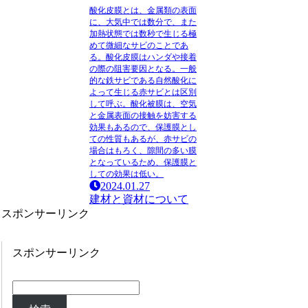
酸化皮膜とは、金属類の表面
に、大気中では数分で、また
加熱状態では数秒で生じる極
めて微細なサビのことであ
る。
酸化皮膜はハンダや接着
の際の阻害要因となる。
一般
的な鉄サビである自然酸化に
よって生じる赤サビとは区別
して呼ぶ。酸化被膜は、空気
と金属表面の接触を妨害する
効果もあるので、保護膜とし
ての性質もあるが、赤サビの
場合はもろく、隙間の多い膜
となっているため、保護膜と
しての効果は低い。
2024.01.27
建材と資材について
スポンサーリンク
スポンサーリンク