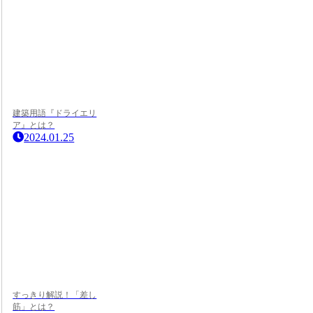
建築用語『ドライエリ
ア』とは？
2024.01.25
すっきり解説！「差し
筋」とは？