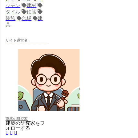
ッチン
建材
タイル
鉄筋
装飾
合板
建
具
サイト運営者
建築の研究家
建築の研究家をフ
ォローする