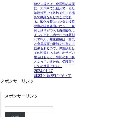
酸化皮膜とは、金属類の表面
に、大気中では数分で、また
加熱状態では数秒で生じる極
めて微細なサビのことであ
る。
酸化皮膜はハンダや接着
の際の阻害要因となる。
一般
的な鉄サビである自然酸化に
よって生じる赤サビとは区別
して呼ぶ。酸化被膜は、空気
と金属表面の接触を妨害する
効果もあるので、保護膜とし
ての性質もあるが、赤サビの
場合はもろく、隙間の多い膜
となっているため、保護膜と
しての効果は低い。
2024.01.27
建材と資材について
スポンサーリンク
スポンサーリンク