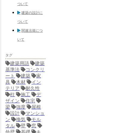
ついて
建築の設計に
ついて
関連法規につ
いて
タグ
建築用語
建築
基準法
コンクリ
ート
建築
家
具
木材
イン
テリア
耐久性
柱
施工
デ
ザイン
住宅
梁
強度
屋根
設計
マンショ
ン
換気
モル
タル
壁
窓
外壁
基礎
キ