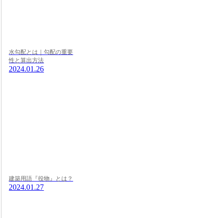
水勾配とは｜勾配の重要
性と算出方法
2024.01.26
建築用語『役物』とは？
2024.01.27