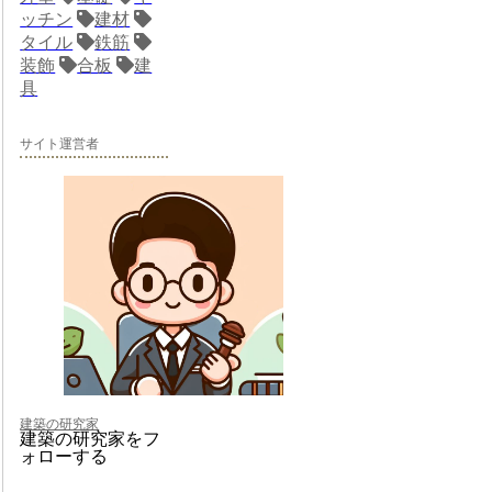
ッチン
建材
タイル
鉄筋
装飾
合板
建
具
サイト運営者
建築の研究家
建築の研究家をフ
ォローする