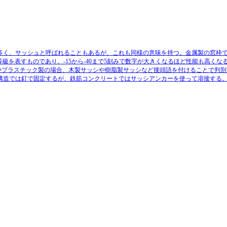
多く、サッシュと呼ばれることもあるが、これも同様の意味を持つ。金属製の窓枠
級を表すものであり、-15から-40まで5刻みで数字が大きくなるほど性能も高くな
やプラスチック製の場合、木製サッシや樹脂製サッシなど接頭語を付けることで判別
構造では釘で固定するが、鉄筋コンクリートではサッシアンカーを使って溶接する