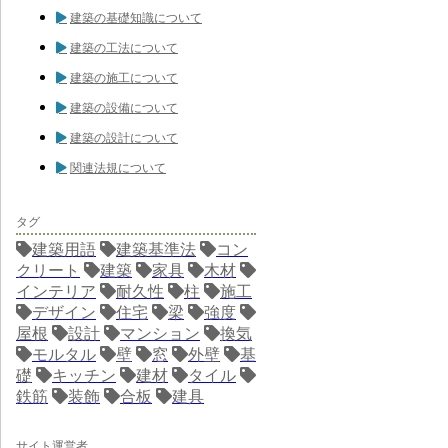
建築の基礎知識について
建築の工法について
建築の施工について
建築の設備について
建築の設計について
関連法規について
タグ
建築用語
建築基準法
コン
クリート
建築
家具
木材
インテリア
耐久性
柱
施工
デザイン
住宅
梁
強度
屋根
設計
マンション
換気
モルタル
壁
窓
外壁
基
礎
キッチン
建材
タイル
鉄筋
装飾
合板
建具
サイト運営者