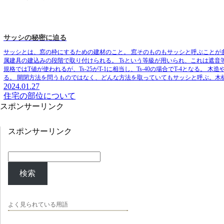
サッシの秘密に迫る
サッシとは、窓の枠にするための建材のこと。
窓そのものもサッシと呼ぶことが
属建具の建込みの段階で取り付けられる。
Tsという等級が用いられ、これは遮音等
規格ではT値が使われるが、Ts-25がT-1に相当し、Ts-40の場合でT-4となる。
木造
る。
開閉方法を問うものではなく、どんな方法を取っていてもサッシと呼ぶ。木
2024.01.27
住宅の部位について
スポンサーリンク
スポンサーリンク
検索
よく見られている用語