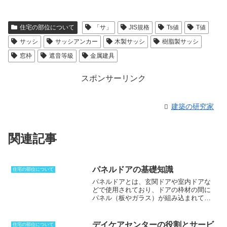
住宅の部位について
「サ」
JIS規格
Ts値
T値
サッシ
サッシアンカー
木製サッシ
樹脂製サッシ
窓枠
遮音等級
金属建具
スポンサーリンク
建築の研究家
関連記事
パネルドアの基礎知識
住宅の部位について
パネルドアとは、玄関ドアや室内ドアな
どで使用されており、ドアの枠材の間に
パネル（板やガラス）が組み込まれてい
る構造のドア
のことです。一般的には6パ
ネルドアというタイプがよく見られ、ド
アには木芯ドア、中空ドア、断熱材充て
デイケアセンターの役割とサービ
住宅の部位について