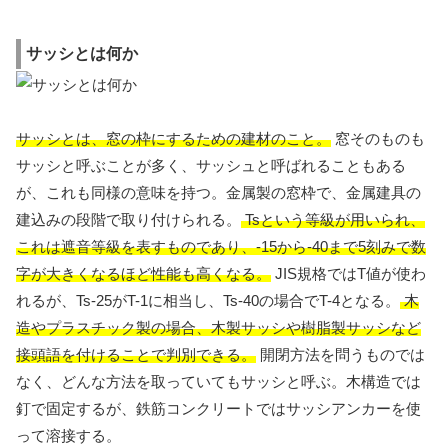
サッシとは何か
サッシとは、窓の枠にするための建材のこと。
窓そのものも
サッシと呼ぶことが多く、サッシュと呼ばれることもある
が、これも同様の意味を持つ。金属製の窓枠で、金属建具の
建込みの段階で取り付けられる。
Tsという等級が用いられ、
これは遮音等級を表すものであり、-15から-40まで5刻みで数
字が大きくなるほど性能も高くなる。
JIS規格ではT値が使わ
れるが、Ts-25がT-1に相当し、Ts-40の場合でT-4となる。
木
造やプラスチック製の場合、木製サッシや樹脂製サッシなど
接頭語を付けることで判別できる。
開閉方法を問うものでは
なく、どんな方法を取っていてもサッシと呼ぶ。木構造では
釘で固定するが、鉄筋コンクリートではサッシアンカーを使
って溶接する。