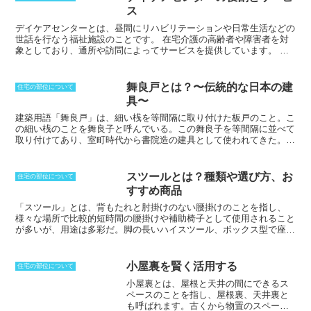
んドアなどがあります。また、材質とし
ス
ては、比較的安価にできるハードボード
をエンボス加工した物から、ベイスギや
デイケアセンターとは、
昼間にリハビリテーションや日常生活などの
ベイマツのような針葉樹系や、オークの
世話を行なう福祉施設のことです。
在宅介護の高齢者や障害者
を対
ような広葉樹の物まで、さまざまです。
象としており、通所や訪問によってサービスを提供しています。 デ
パネルドアは、見られたくない場所を隠
イケアセンターでは、医師や看護師、理学療法士、作業療法士、言語
す、部屋を間仕切ることで冷暖房効率を
聴覚士などの専門スタッフが常駐しており、利用者の状態に合ったケ
アップさせるなどの目的から、パーテー
アプランを作成してサービスを提供しています。
舞良戸とは？〜伝統的な日本の建
住宅の部位について
ションとして使用されることも多くあり
デイケアセンターは、在宅介護の負担を軽減し、利用者の生活の質を
具〜
ます。賃貸住宅向けには、場所を選ばず
向上させることを目的としています。 デイケアセンターでは、リハ
お手軽に取り付けられる突っ張り棒タイ
ビリテーションや日常生活の世話に加えて、レクリエーション活動や
建築用語「舞良戸」は、細い桟を等間隔に取り付けた板戸のこと。
こ
プのパネルドアも人気があります。
社会参加を促進する活動も行われています。デイケアセンターを利用
の細い桟のことを舞良子と呼んでいる。この舞良子を等間隔に並べて
することで、利用者は社会とのつながりを維持し、生きがいのある生
取り付けてあり、室町時代から書院造の建具として使われてきた。
引
活を送ることができます。
き違い戸と開き戸の両方で使われてきた建具であり、廊下の間仕切り
や縁側の扉で見ることができる。
桟の取り付け方法はいろいろとあ
り、その方法によって吹寄せ舞良戸や縦舞良戸など呼び名も違う。
横
スツールとは？種類や選び方、お
住宅の部位について
に取り付けるのが一般的ではあるものの、縦に取り付ける場合の物も
すすめ商品
ある。
この場合には、舞良戸ではなく、縦舞良と呼ぶ。
横桟を取るだ
けのシンプルなデザインでありながらも、素材を強く生かしていくこ
「スツール」とは、背もたれと肘掛けのない腰掛けのこと
を指し、
とができるため、清潔感も出すことができる。
様々な場所で比較的短時間の腰掛けや補助椅子として使用されること
が多いが、用途は多彩だ。脚の長いハイスツール、ボックス型で座面
の下に収納が付いた収納スツール、コンパクトに収納できる折りたた
みスツール、踏み台としての機能を持たせたステップスツール、座っ
たまま移動可能なキャスター付スツール、椅子やソファの前に置いて
小屋裏を賢く活用する
住宅の部位について
足を乗せるフットスツール等、種類は豊富である。そのため、
「スツ
小屋裏とは、屋根と天井の間にできるス
ール」を購入する際は、どのような使い方をするのかを予めイメージ
ペースのこと
を指し、屋根裏、天井裏と
しておくことが望ましい
。日本発スツールとしては、プロダクトデザ
も呼ばれます。古くから物置のスペース
イナー柳宗理が発表したバタフライスツールが有名である。