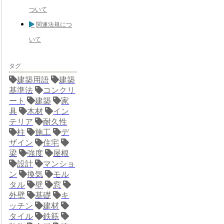
ついて
関連法規につ
いて
タグ
建築用語
建築
基準法
コンクリ
ート
建築
家
具
木材
イン
テリア
耐久性
柱
施工
デ
ザイン
住宅
梁
強度
屋根
設計
マンショ
ン
換気
モル
タル
壁
窓
外壁
基礎
キ
ッチン
建材
タイル
鉄筋