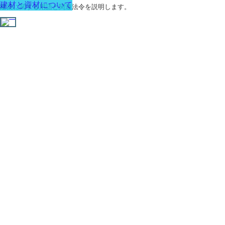
建材と資材について
建築に関する用語と関連法令を説明します。