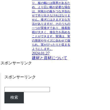
り
、板の幅には限界があるた
め、より広い幅が必要な場合
は、何枚かの板をつなぎ合わ
せて作り出さなければなりま
せん。接ぎにはさまざまな方
法がありますが、そのうちの
一つが実接ぎであり、接着面
積が大きく、接合力を高める
ことができます。実溝は、実
の形状やサイズに合わせて掘
られ、実がぴったりと収まる
ようにします。
2024.01.27
建材と資材について
スポンサーリンク
スポンサーリンク
検索