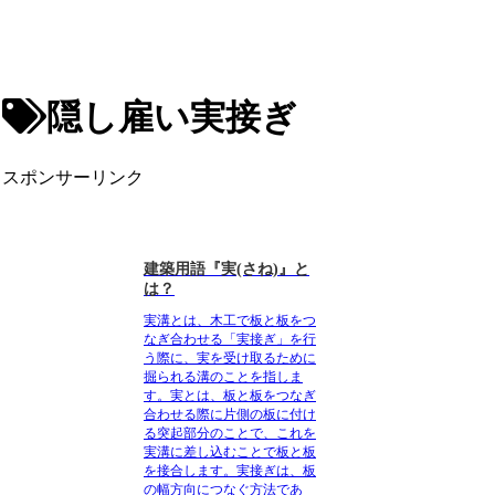
隠し雇い実接ぎ
スポンサーリンク
建築用語『実(さね)』と
は？
実溝とは
、木工で板と板をつ
なぎ合わせる「実接ぎ」を行
う際に、実を受け取るために
掘られる溝のことを指しま
す。実とは、板と板をつなぎ
合わせる際に片側の板に付け
る突起部分のことで、これを
実溝に差し込むことで板と板
を接合します。
実接ぎは、板
の幅方向につなぐ方法であ