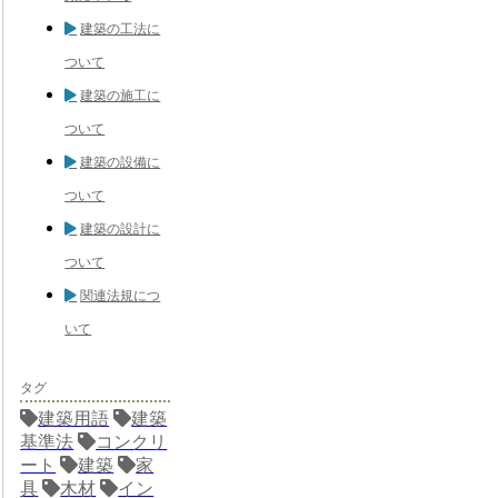
建築の工法に
ついて
建築の施工に
ついて
建築の設備に
ついて
建築の設計に
ついて
関連法規につ
いて
タグ
建築用語
建築
基準法
コンクリ
ート
建築
家
具
木材
イン