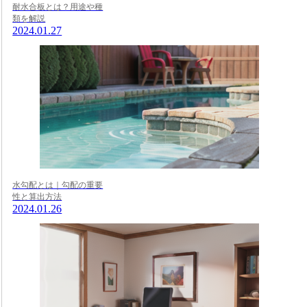
耐水合板とは？用途や種
類を解説
2024.01.27
水勾配とは｜勾配の重要
性と算出方法
2024.01.26