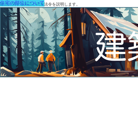
住宅の部位について
建築に関する用語と関連法令を説明します。