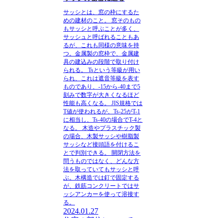
サッシとは、窓の枠にするた
めの建材のこと。
窓そのもの
もサッシと呼ぶことが多く、
サッシュと呼ばれることもあ
るが、これも同様の意味を持
つ。金属製の窓枠で、金属建
具の建込みの段階で取り付け
られる。
Tsという等級が用い
られ、これは遮音等級を表す
ものであり、-15から-40まで5
刻みで数字が大きくなるほど
性能も高くなる。
JIS規格では
T値が使われるが、Ts-25がT-1
に相当し、Ts-40の場合でT-4と
なる。
木造やプラスチック製
の場合、木製サッシや樹脂製
サッシなど接頭語を付けるこ
とで判別できる。
開閉方法を
問うものではなく、どんな方
法を取っていてもサッシと呼
ぶ。木構造では釘で固定する
が、鉄筋コンクリートではサ
ッシアンカーを使って溶接す
る。
2024.01.27