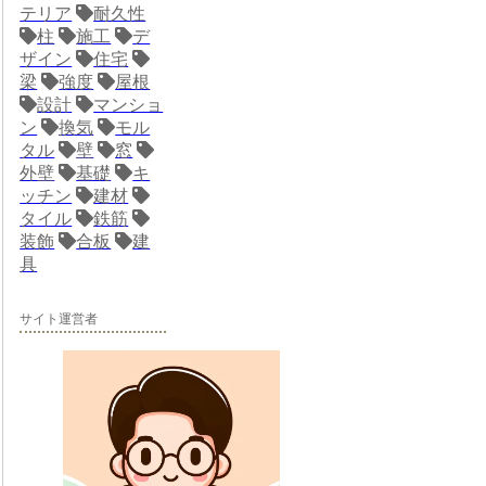
テリア
耐久性
柱
施工
デ
ザイン
住宅
梁
強度
屋根
設計
マンショ
ン
換気
モル
タル
壁
窓
外壁
基礎
キ
ッチン
建材
タイル
鉄筋
装飾
合板
建
具
サイト運営者