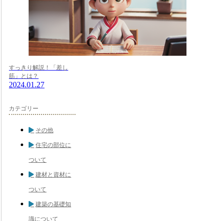
すっきり解説！「差し
筋」とは？
2024.01.27
カテゴリー
その他
住宅の部位に
ついて
建材と資材に
ついて
建築の基礎知
識について