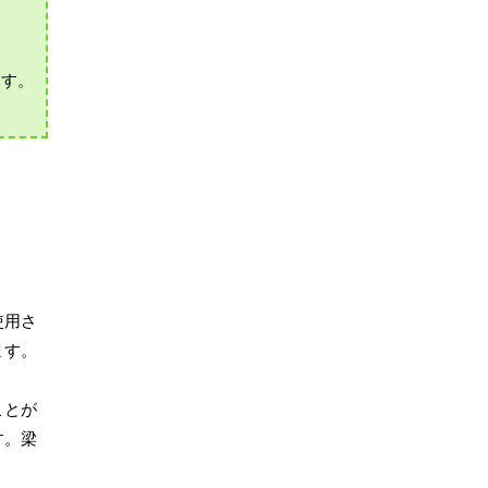
ます。
使用さ
ます。
ことが
す。梁
。