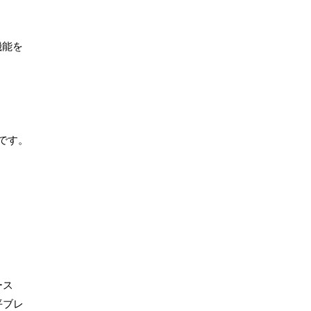
。
機能を
です。
ース
平ブレ