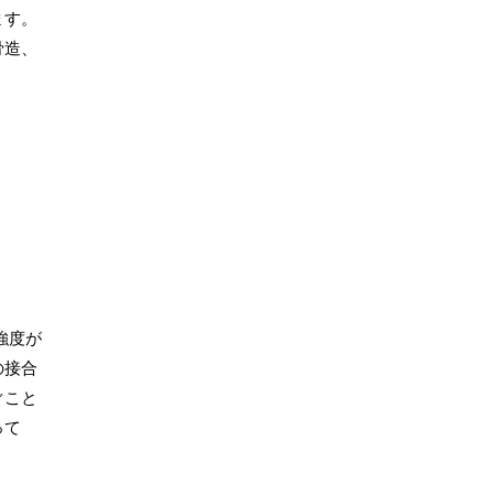
ます。
骨造、
強度が
の接合
ぐこと
って