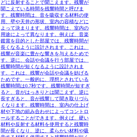
どに反射することで聞こえます。残響が
聞こえている時間を
残響時間
と呼びま
す。残響時間は、音を吸収する材料の使
用、壁や天井の形状、室内の容積などに
よって決まります。残響時間は、
室内の
用途によって異なります。
例えば、音楽
鑑賞を目的とした部屋では、残響時間が
長くなるように設計されます。これは、
残響が音楽に豊かな響きを与えるためで
す。逆に、会話や会議を行う部屋では、
残響時間が短くなるように設計されま
す。これは、残響が会話や会議を妨げる
ためです。一般的に、
理想とされている
残響時間は0.7秒です。
残響時間が短すぎ
ると、音がはっきりとは聞こえず、逆に
長すぎると、音が残響して聞き取りづら
くなります。残響時間は、室内の仕上げ
材や下地の組み合わせによってコントロ
ールすることができます。例えば、硬い
材料や反射する材料を使用すると残響時
間が長くなり、逆に、柔らかい材料や吸