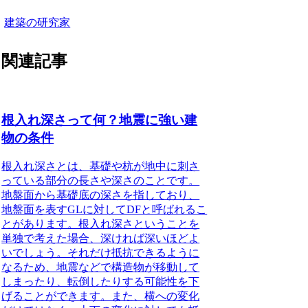
建築の研究家
関連記事
根入れ深さって何？地震に強い建
物の条件
根入れ深さとは、基礎や杭が地中に刺さ
っている部分の長さや深さのことです。
地盤面から基礎底の深さを指しており、
地盤面を表すGLに対してDFと呼ばれるこ
とがあります。根入れ深さということを
単独で考えた場合、深ければ深いほどよ
いでしょう。それだけ抵抗できるように
なるため、地震などで構造物が移動して
しまったり、転倒したりする可能性を下
げることができます。また、横への変化