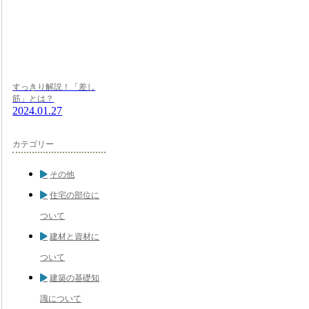
すっきり解説！「差し
筋」とは？
2024.01.27
カテゴリー
その他
住宅の部位に
ついて
建材と資材に
ついて
建築の基礎知
識について