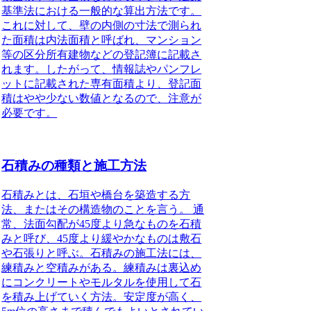
基準法における一般的な算出方法です。
これに対して、壁の内側の寸法で測られ
た面積は内法面積と呼ばれ、マンション
等の区分所有建物などの登記簿に記載さ
れます。したがって、情報誌やパンフレ
ットに記載された専有面積より、登記面
積はやや少ない数値となるので、注意が
必要です。
石積みの種類と施工方法
石積みとは、石垣や橋台を築造する方
法、またはその構造物のことを言う。
通
常、法面勾配が45度より急なものを石積
みと呼び、45度より緩やかなものは敷石
や石張りと呼ぶ。石積みの施工法には、
練積みと空積みがある。練積みは裏込め
にコンクリートやモルタルを使用して石
を積み上げていく方法。安定度が高く、