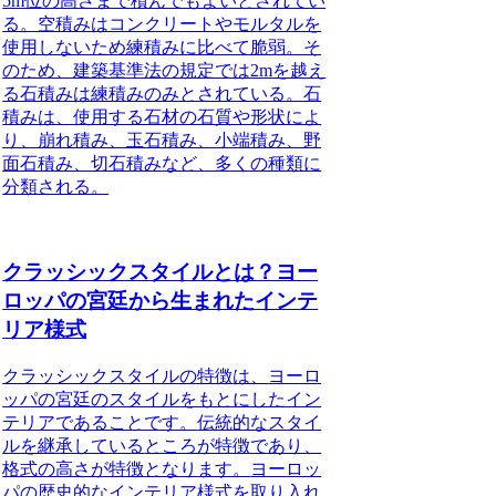
5m位の高さまで積んでもよいとされてい
る。空積みはコンクリートやモルタルを
使用しないため練積みに比べて脆弱。そ
のため、建築基準法の規定では2mを越え
る石積みは練積みのみとされている。石
積みは、使用する石材の石質や形状によ
り、崩れ積み、玉石積み、小端積み、野
面石積み、切石積みなど、多くの種類に
分類される。
クラッシックスタイルとは？ヨー
ロッパの宮廷から生まれたインテ
リア様式
クラッシックスタイルの特徴
は、
ヨーロ
ッパの宮廷のスタイルをもとにしたイン
テリア
であることです。
伝統的なスタイ
ルを継承している
ところが特徴であり、
格式の高さが特徴
となります。
ヨーロッ
パの歴史的なインテリア様式を取り入れ