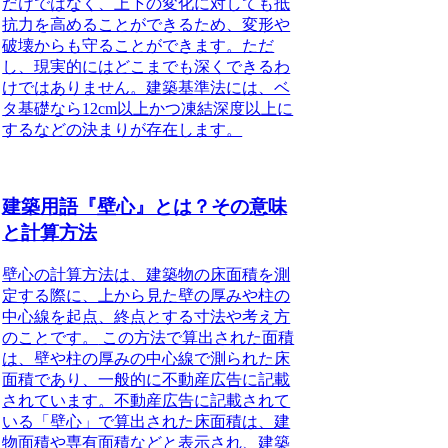
だけではなく、上下の変化に対しても抵
抗力を高めることができるため、変形や
破壊からも守ることができます。ただ
し、現実的にはどこまでも深くできるわ
けではありません。建築基準法には、ベ
タ基礎なら12cm以上かつ凍結深度以上に
するなどの決まりが存在します。
建築用語『壁心』とは？その意味
と計算方法
壁心の計算方法は、建築物の床面積を測
定する際に、上から見た壁の厚みや柱の
中心線を起点、終点とする寸法や考え方
のことです。
この方法で算出された面積
は、壁や柱の厚みの中心線で測られた床
面積であり、一般的に不動産広告に記載
されています。不動産広告に記載されて
いる「壁心」で算出された床面積は、建
物面積や専有面積などと表示され、建築