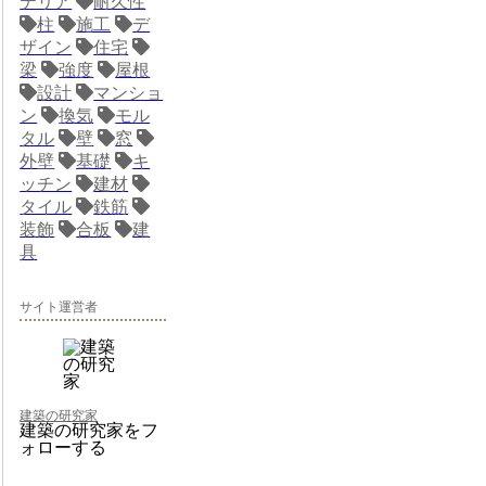
テリア
耐久性
柱
施工
デ
ザイン
住宅
梁
強度
屋根
設計
マンショ
ン
換気
モル
タル
壁
窓
外壁
基礎
キ
ッチン
建材
タイル
鉄筋
装飾
合板
建
具
サイト運営者
建築の研究家
建築の研究家をフ
ォローする