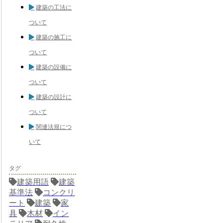
建築の工法に
ついて
建築の施工に
ついて
建築の設備に
ついて
建築の設計に
ついて
関連法規につ
いて
タグ
建築用語
建築
基準法
コンクリ
ート
建築
家
具
木材
イン