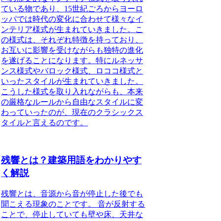
ている
物であり、
15世紀ごろからヨーロ
ッパでは時代の変化に合わせて様々なイ
ンテリア様式が生まれて
いきました。
こ
の様式は、それぞれ特徴を持っており、
お互いに影響を受けながらも独特の進化
を遂げる
ことになります。
特にルネッサ
ンス様式やバロック様式、ロココ様式と
いったスタイルが生まれて
いきました。
こうした様式を取り入れながらも、
本来
の厳格なルールから自由なスタイルに変
わっていったのが、現在のクラシックス
タイル
と言えるのです。
残響とは？建築用語をわかりやす
く解説
残響とは、音源から音が停止した後でも
聞こえる現象のことです。
音が反射する
ことで、停止していても壁や床、天井な