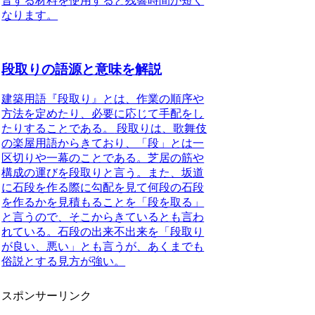
音する材料を使用すると残響時間が短く
なります。
段取りの語源と意味を解説
建築用語『段取り』とは、作業の順序や
方法を定めたり、必要に応じて手配をし
たりすることである。
段取りは、歌舞伎
の楽屋用語からきており、「段」とは一
区切りや一幕のことである。芝居の筋や
構成の運びを段取りと言う。また、坂道
に石段を作る際に勾配を見て何段の石段
を作るかを見積もることを「段を取る」
と言うので、そこからきているとも言わ
れている。石段の出来不出来を「段取り
が良い、悪い」とも言うが、あくまでも
俗説とする見方が強い。
スポンサーリンク