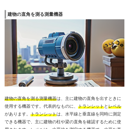
建物の直角を測る測量機器
建物の直角を測る測量機器
は、主に建物の直角を出すときに
使用する機器です。代表的なものに、
トランシット
と
レベル
があります。
トランシット
は、水平線と垂直線を同時に測定
できる機器で、主に建物の柱や梁の直角を確認するために使