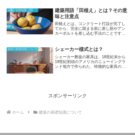
ことです。建物の外観や室内を立体的に
ば、木々は、力と強さの象徴として使用
描いたもので、モデルルームのないマン
されることがよくあります。花は、美し
建築用語「田植え」とは？その意
建築の基礎知識について
ションのイメージ図や、未完成物件の完
さと繊細さの象徴として使用されること
味と注意点
成予想図として用いられます。建物の外
がよくあります。川は、人生の流れの象
観を描いたものを外観パース、内観を描
徴として使用されることがよくありま
田植えとは、コンクリート打設が完了し
いたものを内観パースと言います。図面
す。
モチーフは、芸術作品をより興味深
てから、完全に固まる前に差し筋やアン
をもとに書き起こされるため、室内の位
く、魅力的なものにするために使用する
カーボルトを差し込む手法のことです。
置関係等を把握するのに役立ちます。コ
ことができます
。それは、芸術作品に深
差し込む動作が田植えの動作と似ている
ンピュータグラフィックの発達により、
みと意味を加えるのに役立ちます。モチ
ことからこのような名前が付いている。
よりリアリティを持たせたパースを描く
ーフはまた、芸術作品を他の芸術作品と
しかし、田植えを行なうと鉄筋の周りに
シェーカー様式とは？
建築の基礎知識について
ことができるようになりました。インテ
区別するのにも役立ちます。
気泡が生じ、鉄筋とコンクリートの付着
シェーカー教徒の家具
は、18世紀末から
リアを描く場合は、1消失点透視図法また
力が低下することから、避けるべき手法
19世紀初頭のアメリカのニューイングラ
は2消失点透視図法が多く用いられます。
とされています。また、田植え式では正
ンド地方で作られた、特徴的な家具のス
確にアンカーをセットするのが難しく、
タイルです。シンプルな実用性を重視
所定の定着長さを取りにくくて粗雑な仕
し、装飾性を排除したシェーカー様式
事になってしまうため、推奨されませ
は、コロニアル様式に含まれるものの1つ
ん。したがって、
コンクリート打設前
として知られています。直線が強調され
に、アンカーボルトなどを先に固定して
た構造で、厳格な戒律を持つシェーカー
おくことが重要であり、やむを得ない理
教徒の自給自足による共同社会の生活様
スポンサーリンク
由により、あとから鉄筋を刺す必要があ
式を反映しています。シェーカー教徒の
る場合には、コンクリートが完全に硬化
家具の大きな特徴は、機能性の高さで
してから、構造計算上無理のない範囲で
す。直線的かつシンプルなデザインは、
穴を空けるなどして対応する必要があり
ホーム
建築の基礎知識について
メンテナンスが容易で、耐久性がありま
ます。
す。また、実用性を追求した結果、現代
でも十分に使用できる機能性を備えてい
ます。表面仕上げは素地仕上ですが、丹
念に磨き上げられることで、美しさも兼