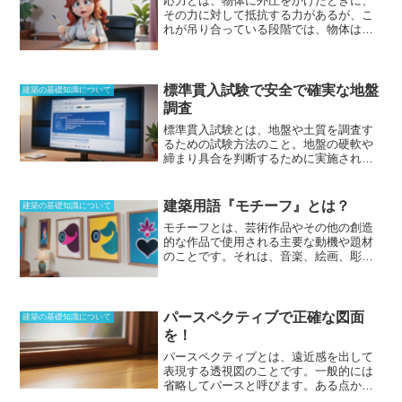
応力とは、物体に外圧をかけたときに、
その力に対して抵抗する力があるが、こ
れが吊り合っている段階では、物体は破
壊されることがない。この単位面積あた
りの力が応力である。外圧よりも応力が
低くなれば、必然的に破壊してしまう。
建物に地震や風などで力がかかったとき
標準貫入試験で安全で確実な地盤
建築の基礎知識について
に、抵抗できる応力を持っていれば、耐
調査
えられる建物であると言える。
応力は、
標準貫入試験とは、地盤や土質を調査す
引っ張り、圧縮、せん断、曲げなど、さ
るための試験方法のこと。地盤の硬軟や
まざまな種類がある。構造設計上、応力
締まり具合を判断するために実施され
はとても重要な要素となっており、建物
る。
ボーリングによって採取した試験体
の強度や耐震性を計算する際に使用され
に対して、ボーリング調査に用いる鋼鉄
る。応力の単位はN/㎡（ニュートン毎平
製のパイプを挿入してから、所定の重量
方メートル）で表される。
建築用語『モチーフ』とは？
建築の基礎知識について
のハンマーを落下させる。一定質量にな
モチーフとは、芸術作品やその他の創造
っているため、30cmまで打ち込めるまで
的な作品で使用される主要な動機や題材
の要した打撃階数によって、地盤の質や
のこと
です。それは、音楽、絵画、彫
状況を知ることができる。重量のある建
刻、文学、映画など、あらゆる形態の芸
築物を建てる場合には、必ず行なわなけ
術で見ることができます。モチーフは、
ればならない。
標準貫入試験ではなく、
芸術家の個人的な経験、観察、想像力か
もっと単純に貫入試験と呼ばれているも
ら由来することがよくあります。例え
パースペクティブで正確な図面
のも同じである。戸建てのような場合に
建築の基礎知識について
ば、風景画では、木々、花、川などのモ
は、そこまでの重量ではないため、簡易
を！
チーフがよく使われます。また、人物画
的なスウェーデン式サウンディング試験
パースペクティブとは、
遠近感を出して
では、顔、手、足などのモチーフがよく
が用いられることが多い。
表現する透視図
のことです。一般的には
使われます。モティーフは、しばしば象
省略してパースと呼びます。ある点から
徴的に使用され、特定のアイデアや感情
放射状に引いた線を用いて投影した図の
を表現するために使用されます。例え