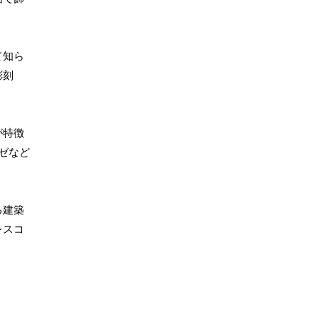
て知ら
彫刻
が特徴
ゼなど
る建築
レスコ