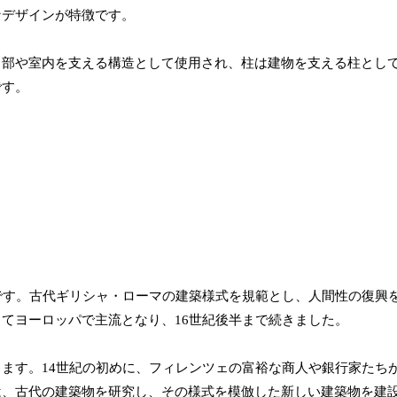
なデザインが特徴です。
口部や室内を支える構造として使用され、柱は建物を支える柱とし
です。
です。古代ギリシャ・ローマの建築様式を規範とし、人間性の復興
ってヨーロッパで主流となり、16世紀後半まで続きました。
ます。14世紀の初めに、フィレンツェの富裕な商人や銀行家たち
は、古代の建築物を研究し、その様式を模倣した新しい建築物を建