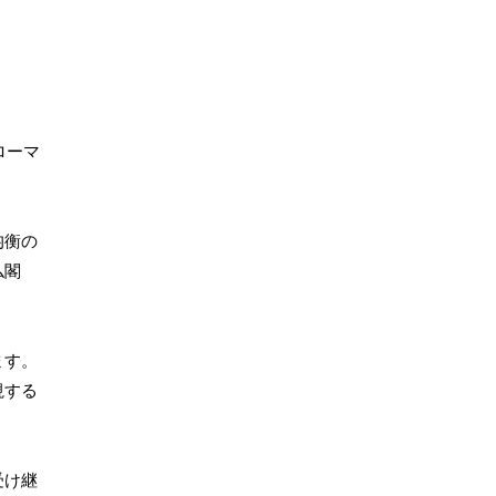
ローマ
均衡の
仏閣
ます。
視する
受け継