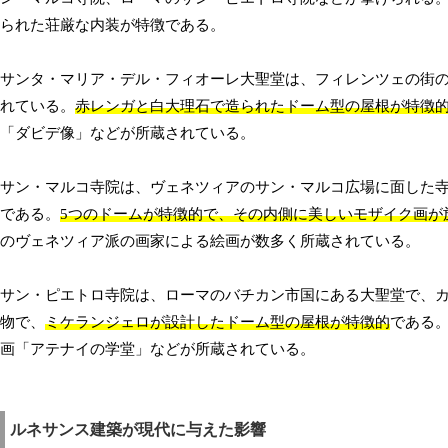
られた荘厳な内装が特徴である。
サンタ・マリア・デル・フィオーレ大聖堂は、フィレンツェの街
れている。
赤レンガと白大理石で造られたドーム型の屋根が特徴
「ダビデ像」などが所蔵されている。
サン・マルコ寺院は、ヴェネツィアのサン・マルコ広場に面した
である。
5つのドームが特徴的で、その内側に美しいモザイク画が
のヴェネツィア派の画家による絵画が数多く所蔵されている。
サン・ピエトロ寺院は、ローマのバチカン市国にある大聖堂で、
物で、
ミケランジェロが設計したドーム型の屋根が特徴的
である
画「アテナイの学堂」などが所蔵されている。
ルネサンス建築が現代に与えた影響