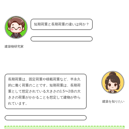
短期荷重と長期荷重の違いは何か？
建築物研究家
長期荷重は、固定荷重や積載荷重など、半永久
的に働く荷重のことです。短期荷重は、長期荷
重として想定されている大きさの1.5〜2倍の大
きさの荷重がかかることを想定して建物が作ら
建築を知りたい
れています。