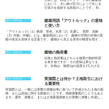
植物をモチーフとした装飾のことを指し
は別だ。また、維持管理の質や材料の選
において、主に曲げ応力によって生じる
ます。
「アカンサス」の装飾は、コリン
定、設計の仕方によっても耐久性能は変
引張力を負担する鉄筋のことです。
柱の
ト式やコンポジット式オーダー（円柱と
わる。
主筋は上下に貫通する太い鉄筋であり、
梁の構成法）の柱頭、フリーズなど様々
梁の主筋は上部と下部に水平に流れる太
な部分に掘り込まれています。古代ギリ
い鉄筋です。主筋がバラバラにならない
シア文化がこの装飾の起源であり、葉の
建築用語『アウトルック』の意味
建築の基礎知識について
ように、またせん断応力に抗するため
先端が渦を巻いているデザインが特徴的
と使い方
に、柱には帯筋を、梁には肋筋をそれぞ
です。その後「アカンサス」のデザイン
れ巻き付ける。構造の負荷を負担するの
「アウトルック(［1］眺望、景色、光景［2］見通し、視野、見解
は、ビザンティン、ロマネスク、ゴシッ
に必要な主筋の太さや本数は、構造計算
［3］外観、外貌)」とは、建築用語において、建物や空間の外側の景
ク建築の中に受け継がれていき、ルネサ
によって決定されます。
観や状況を意味する言葉です。
建物から見える景色や眺望を指す場
ンス期に復興し、支持され続けていま
合もあれば、建物の外観や外貌を指す場合もあります。また、建物の
す。
周囲の環境や条件を指す場合もあります。アウトルックは、建物の設
計やデザインに大きな影響を与えます。建物の配置や開口部の位置、
建物の熱容量
建築の基礎知識について
窓の大きさや形状などは、アウトルックを考慮して決定されます。ま
比熱と熱容量はどちらも物質の熱的性質
た、アウトルックは建物の居住性や快適性にも影響を与えます。良い
を表す値
ですが、その意味は異なりま
アウトルックを持つ建物は、居住者にとって快適な空間となります。
す。比熱は、物質1gの温度を1℃上げるの
アウトルックは、単なる景観や外観ではなく、建物の設計やデザイ
に必要な熱量です。一方、熱容量は、物
ン、居住性や快適性にも重要な要素です。建築家やデザイナーは、ア
質全体の温度を1℃上げるのに必要な熱量
ウトルックを考慮しながら、建物や空間を設計することが大切です。
です。
同じ物質であっても、その量によ
実測図とは何か？土地取引におけ
建築の基礎知識について
って熱容量は変化します。
例えば、1kgの
る重要性
鉄と10kgの鉄では、後者の熱容量が10倍
になります。
熱容量は、建物のエネルギ
実測図とは、一般には実際の測量結果に基づいて作成された土地の面
ー効率に影響を与える重要な要素です。
積、または高低に関する図面のことです。
地積測量図のことでもあり
熱容量が大きい建物は、温度変化に抵抗
ます。通常、測量士、または土地家屋調査士が実際に測量し作成しま
力があり、夏は涼しく、冬は暖かい状態
す。実測図を作成する背景として以下の物が挙げられます。
登記所に
を維持しやすいです。一方、熱容量が小
保管されている公図は、明治時代初期に行なわれた地租改正事業の測
さい建物は、温度変化の影響を受けやす
量によって作られた物で、都市部以外の物は不正確な物が多いです。