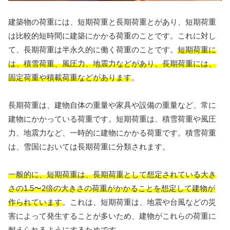
建築物の荷重には、短期荷重と長期荷重とがあり、短期荷重
は比較的短時間に建築にかかる荷重のことです。これに対し
て、長期荷重は半永久的に働く荷重のことです。
短期荷重に
は、積雪荷重、風圧力、地震力などがあり、長期荷重には、
固定荷重や積載荷重などがあります
。
長期荷重は、建物自体の重量や家具や設備の重量など、常に
建物にかかっている荷重です。短期荷重は、積雪荷重や風圧
力、地震力など、一時的に建物にかかる荷重です。積雪荷重
は、雪国においては長期荷重に分類されます。
一般的に、短期荷重は、長期荷重として想定されている大き
さの1.5〜2倍の大きさの荷重がかかることを想定して建物が
作られています
。これは、短期荷重は、地震や台風などの災
害によって発生することが多いため、建物がこれらの荷重に
耐えられるようにするためです。