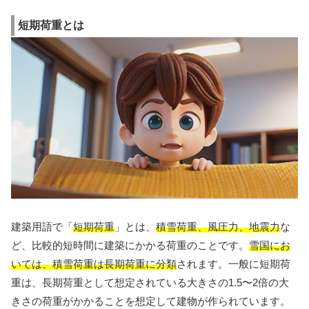
短期荷重とは
建築用語で「
短期荷重
」とは、
積雪荷重、風圧力、地震力
な
ど、比較的短時間に建築にかかる荷重のことです。
雪国にお
いては、積雪荷重は長期荷重に分類
されます。一般に短期荷
重は、長期荷重として想定されている大きさの1.5〜2倍の大
きさの荷重がかかることを想定して建物が作られています。