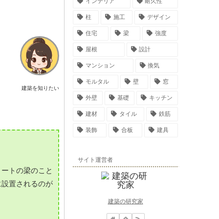
インテリア
耐久性
柱
施工
デザイン
住宅
梁
強度
屋根
設計
マンション
換気
モルタル
壁
窓
建築を知りたい
外壁
基礎
キッチン
建材
タイル
鉄筋
装飾
合板
建具
サイト運営者
リートの梁のこと
に設置されるのが
建築の研究家