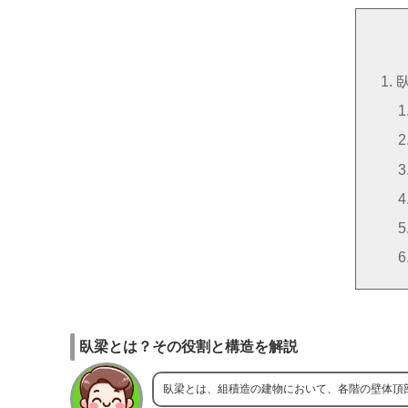
臥梁とは？その役割と構造を解説
臥梁とは、組積造の建物において、各階の壁体頂