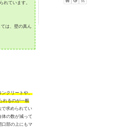
められています。
しては、壁の真ん
コンクリートや、
られるのが一般
法で求められてい
自体の数が減って
開口部の上にもマ