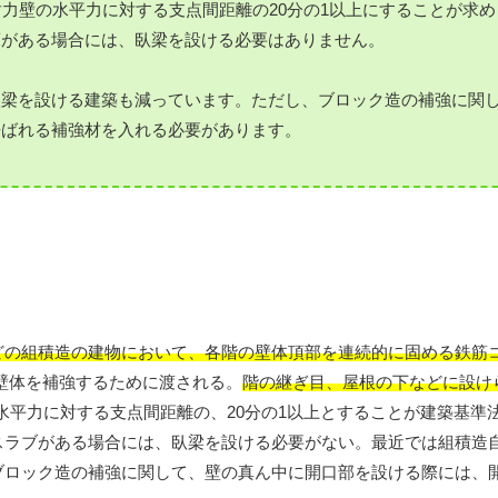
耐力壁の水平力に対する支点間距離の20分の1以上にすることが求
床がある場合には、臥梁を設ける必要はありません。
臥梁を設ける建築も減っています。ただし、ブロック造の補強に関
呼ばれる補強材を入れる必要があります。
どの組積造の建物において、各階の壁体頂部を連続的に固める鉄筋
壁体を補強するために渡される。
階の継ぎ目、屋根の下などに設け
水平力に対する支点間距離の、20分の1以上とすることが建築基準
スラブがある場合には、臥梁を設ける必要がない。最近では組積造
ブロック造の補強に関して、壁の真ん中に開口部を設ける際には、