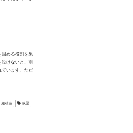
を固める役割を果
を設けないと、雨
れています。ただ
組積造
臥梁