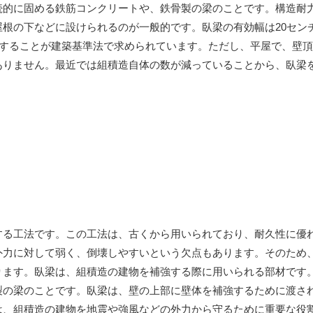
続的に固める鉄筋コンクリートや、鉄骨製の梁のことです。構造耐
根の下などに設けられるのが一般的です。臥梁の有効幅は20セン
とすることが建築基準法で求められています。ただし、平屋で、壁
ありません。最近では組積造自体の数が減っていることから、臥梁
する工法です。この工法は、古くから用いられており、耐久性に優
外力に対して弱く、倒壊しやすいという欠点もあります。そのため
ります。臥梁は、組積造の建物を補強する際に用いられる部材です
製の梁のことです。臥梁は、壁の上部に壁体を補強するために渡さ
は、組積造の建物を地震や強風などの外力から守るために重要な役