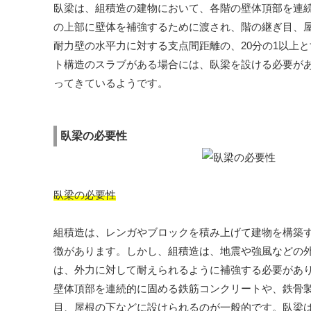
臥梁は、組積造の建物において、各階の壁体頂部を連
の上部に壁体を補強するために渡され、階の継ぎ目、屋
耐力壁の水平力に対する支点間距離の、20分の1以上
ト構造のスラブがある場合には、臥梁を設ける必要が
ってきているようです。
臥梁の必要性
臥梁の必要性
組積造は、レンガやブロックを積み上げて建物を構築
徴があります。しかし、組積造は、地震や強風などの
は、外力に対して耐えられるように補強する必要があ
壁体頂部を連続的に固める鉄筋コンクリートや、鉄骨
目、屋根の下などに設けられるのが一般的です。臥梁