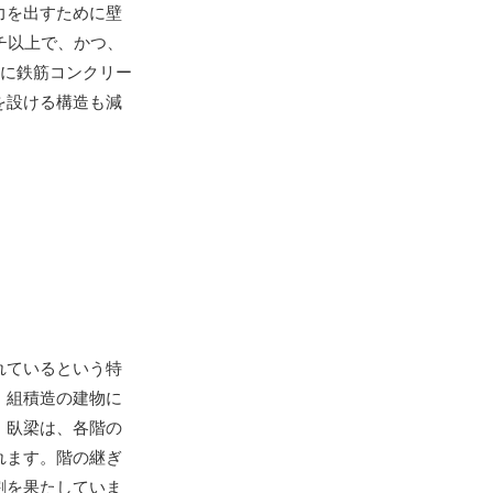
力を出すために壁
チ以上で、かつ、
頂に鉄筋コンクリー
を設ける構造も減
れているという特
、組積造の建物に
。臥梁は、各階の
れます。階の継ぎ
割を果たしていま