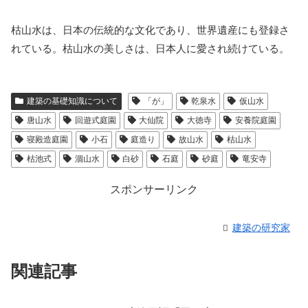
枯山水は、日本の伝統的な文化であり、世界遺産にも登録さ
れている。枯山水の美しさは、日本人に愛され続けている。
建築の基礎知識について
「が」
乾泉水
仮山水
唐山水
回遊式庭園
大仙院
大徳寺
安養院庭園
寝殿造庭園
小石
庭造り
故山水
枯山水
枯池式
涸山水
白砂
石庭
砂庭
竜安寺
スポンサーリンク
建築の研究家
関連記事