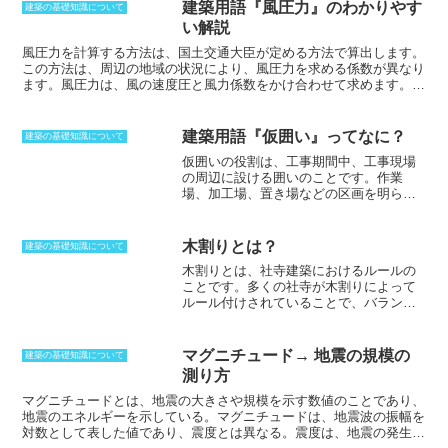
建築用語『風圧力』のわかりやす
建築の基礎知識について
い解説
風圧力を計算する方法
は、国土交通大臣が定める方法で算出します。
この方法は、周辺の地域の状況により、風圧力を求める係数が異なり
ます。風圧力は、風の速度圧と風力係数をかけ合わせて求めます。速
度圧は、風の速度の2乗に比例します。風力係数は、風の当たる物体
の形状や表面粗さによって決まります。風圧力は、壁面全体に均一に
作用するわけではありません。壁面の下部は、地表との摩擦により風
建築用語『仮囲い』ってなに？
建築の基礎知識について
速が小さくなるため、風圧力は小さくなります。壁面の上部は、風速
仮囲いの役割
は、工事期間中、工事現場
が大きくなるため、風圧力は大きくなります。また、建物の角の部分
の周辺に設ける囲いのことです。作業
は、風速が大きくなるため、風圧力は大きくなります。
場、加工場、置き場などの区画を明らか
にすることで、関係者以外の立ち入りを
禁じたり、盗難を防止したりするのが目
的です。また、区画外への資材や粉塵な
木割りとは？
建築の基礎知識について
どの飛散防止の役割もあります。工事現
木割りとは、社寺建築におけるルールの
場では騒音が発生することから、それが
ことです。
多くの社寺が木割りによって
外部に伝わるのを防ぐために、高さ2メー
ルール付けされていることで、バランス
トル以上の防護板を設けるのが一般的で
が取れるようになっています。建築対象
す。材料としては鋼製版、波鉄板、合板
の大小は関係なく、部材の寸法や組み合
の他、有刺鉄線などが用いられる場合も
わせが比例によって決められていること
あります。市街地に設置される場合に
マグニチュード→ 地震の規模の
建築の基礎知識について
が大きい
です。これによって、どこでも
は、機能の他に美観や通行人に対する安
測り方
同じように作り上げることができるから
全性も考慮しなければならないので、大
であり、海外でも似たような考え方が存
マグニチュードとは、地震の大きさや規模を示す数値のことであり、
規模な街の工事などでは、囲いの板に絵
在します。垂木の断面寸法が基準となっ
地震のエネルギーを示している
。マグニチュードは、地震波の振幅を
やその地域の歴史などが印刷される場合
ており、ここから各部材寸法が決められ
対数として表した値であり、震度とは異なる。震度は、地震の発生に
もあります。
ていきます。
柱間の距離も決まるように