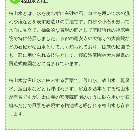
枯山水とは。
枯山水とは、水を使わずに白砂や石、コケを用いて水の流
れや滝などを表す庭造りの手法です。白砂や小石を敷いて
水面に見立て、抽象的な表現の庭として室町時代の禅宗寺
院で特に発展しました。京都の竜安寺や大徳寺の大仙院な
どの石庭が枯山水としてよく知られており、従来の庭園で
も一部に用いられる技法として、寝殿造庭園や大名屋敷の
回遊式庭園などに含まれています。
枯山水は唐山水に由来する言葉で、仮山水、故山水、乾泉
水、涸山水などとも呼ばれます。砂庭を基本とする枯山水
が有名ですが、太山寺の安養院庭園のように砂を用いず石
組みだけで風景を表現する枯池式と呼ばれる枯山水も存在
します。