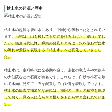
枯山水の起源と歴史
枯山水の起源は唐山水にあり、中国から伝わったとされてい
ます。
当初は、山を模して石や砂を積み上げた「築山」でし
たが、鎌倉時代以降、禅宗の普及とともに、水を使わずに水
の流れや景観を表現する「枯山水」へと変化していきまし
た。
枯山水は、室町時代に全盛期を迎え、京都の竜安寺や大徳寺
の大仙院などの石庭が有名です。これらは、白砂や小石を敷
いて水面に見立て、石を配置して山や滝を表現しています。
枯山水の簡素で抽象的な表現は、禅宗の「無」の精神を体現
しており、見る人に安らぎと悟りをもたらすと言われていま
す。