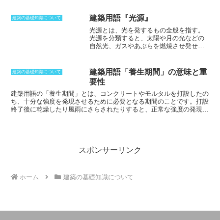
合わせて決められたポイントごとに計測している揺れの強さであり、
なり、天井高を決めるなど順番もありま
地震の大きさや規模を示すものではない。マグニチュードが大きい地
す。
比例関係でできあがっていく方法と
震であったとしても、震源地から離れてしまえば、震度は小さいもの
建築用語『光源』
建築の基礎知識について
なりますが、経験的な手法でもあり、伝
となってしまう。そのため、地震の規模をはっきりと示すことができ
光源とは、光を発するもの全般を指す
。
承していくことで今でも形として残り続
るように、マグニチュードという尺度が用いられている。マグニチュ
光源を分類すると、太陽や月の光などの
けたのです。
建築図も残っていますが、
ードは対数として使われている数値であるため、マグニチュードが1
自然光、ガスやあぶらを燃焼させ発せら
木割所と呼ばれる文献も残されており、
増加するごとに、地震のエネルギー量は約32倍になっていく。つま
れる燃焼発光、電気エネルギーを光に変
古い物は室町時代後期の物であり、当時
り、マグニチュードが2違う地震が発生すると、エネルギー量には約
換して発生される人工光に分けられる。
の建築様式を詳細に見て取ることができ
1000倍もの差が生まれることになる。
現代の建築で燃焼発光が、室内の明かり
ます。
建築用語「養生期間」の意味と重
建築の基礎知識について
に取り入れられることは極めてまれで、
要性
通常は人工光である電灯や、窓からの自
然光を使う。住宅照明に使われる光源と
建築用語の「養生期間」とは、
コンクリートやモルタルを打設したの
しては、近年は白熱電球よりも省エネル
ち、十分な強度を発現させるために必要となる期間
のことです。打設
ギー性を考えた蛍光ランプや、LEDなど
終了後に乾燥したり風雨にさらされたりすると、
正常な強度の発現を
が普及している。光源の色味は色温度で
望むことができなくなり、ひび割れなどの問題を生じることになる
の
表され、色温度はK（ケルビン）で表示、
です。また
内部の鉄筋が動いてしまうなど、構造的な強度にも影響を
数字が低ければ赤っぽい光、高ければ青
及ぼしていくことになる
ので、シートをかけたり養生マットを敷いた
っぽい光に。一般的に白熱灯の色温度は
りするなどして対策をしていくことになります。
特に打設後には十分
2800K、蛍光灯は4600〜7100K、ろうそ
な水分が必要になり、日光などにさらされて乾燥したりすることは防
スポンサーリンク
くの光は1900K程度である。
がなければならない
のです。この間
振動を与えないことも重要になっ
てくる
でしょう。また
養生期間中には、特に水分が凍結するような温
度にならないようにすることも必要となる
のです。
ホーム
建築の基礎知識について