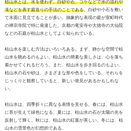
枯山水とは、水を使わず、白砂や石、コケなどで水の流れや
滝などを表す庭造りの手法のことである
。白砂や小石を敷い
て水面に見立てることが多い。抽象的な表現の庭が室町時代
の禅宗寺院で特に発達した。京都の竜安寺や大徳寺の大仙院
などの石庭が枯山水としてよく知られている。
枯山水を楽しむ方法はいろいろある。まず、静かな空間で枯
山水を眺めるのもよい。枯山水の簡素な美しさは、心を落ち
着かせてくれるだろう。また、枯山水を歩き回るのもよい。
枯山水の石や砂は、さまざまな形や色をしている。それらを
じっくりと観察していると、新しい発見があるかもしれな
い。
枯山水は、四季折々に異なる表情を見せる。春には、枯山水
に苔が生えて緑色になる。夏には、枯山水の石が太陽の光を
反射して輝く。秋には、枯山水の紅葉が美しい。冬には、枯
山水の雪景色が幻想的である。