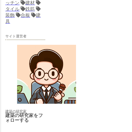
ッチン
建材
タイル
鉄筋
装飾
合板
建
具
サイト運営者
建築の研究家
建築の研究家をフ
ォローする