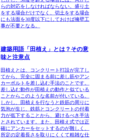
らの対応をしなければならない。盛り土
をする場合だけでなく、
切土をする場合
にも法面を30度以下にしておけば擁壁工
事が不要となる
。
建築用語「田植え」とは？その意
味と注意点
田植えとは、コンクリート打設が完了し
てから、完全に固まる前に差し筋やアン
カーボルトを差し込む手法のことです。
差し込む動作が田植えの動作と似ている
ことからこのような名前が付いている。
しかし、田植えを行なうと鉄筋の周りに
気泡が生じ、鉄筋とコンクリートの付着
力が低下することから、避けるべき手法
とされています。また、田植え式では正
確にアンカーをセットするのが難しく、
所定の定着長さを取りにくくて粗雑な仕