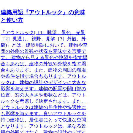
建築用語『アウトルック』の意味
と使い方
「アウトルック(［1］眺望、景色、光景
［2］見通し、視野、見解［3］外観、外
貌)」とは、建築用語において、建物や空
間の外側の景観や状況を意味する言葉で
す。
建物から見える景色や眺望を指す場
合もあれば、建物の外観や外貌を指す場
合もあります。また、建物の周囲の環境
や条件を指す場合もあります。アウトル
ックは、建物の設計やデザインに大きな
影響を与えます。建物の配置や開口部の
位置、窓の大きさや形状などは、アウト
ルックを考慮して決定されます。また、
アウトルックは建物の居住性や快適性に
も影響を与えます。良いアウトルックを
持つ建物は、居住者にとって快適な空間
となります。アウトルックは、単なる景
観や外観ではなく、建物の設計やデザイ