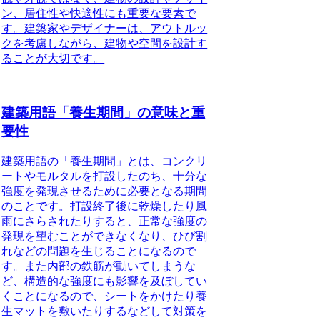
ン、居住性や快適性にも重要な要素で
す。建築家やデザイナーは、アウトルッ
クを考慮しながら、建物や空間を設計す
ることが大切です。
建築用語「養生期間」の意味と重
要性
建築用語の「養生期間」とは、
コンクリ
ートやモルタルを打設したのち、十分な
強度を発現させるために必要となる期間
のことです。打設終了後に乾燥したり風
雨にさらされたりすると、
正常な強度の
発現を望むことができなくなり、ひび割
れなどの問題を生じることになる
ので
す。また
内部の鉄筋が動いてしまうな
ど、構造的な強度にも影響を及ぼしてい
くことになる
ので、シートをかけたり養
生マットを敷いたりするなどして対策を