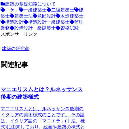
建築の基礎知識について
「ケ」
一級建築士
二級建築士
建
築士
建築士法
意匠設計
木造建築士
構造設計
構造設計一級建築士
監理
業務
設備設計一級建築士
資格試験
スポンサーリンク
建築の研究家
関連記事
マニエリスムとは？ルネッサンス
後期の建築様式
マニエリスムとは、ルネッサンス後期の
イタリアの美術様式のことです。
その語
は、イタリア語の「マニエラ」(手法、様
式)に由来しており、絵画や建築の様式と