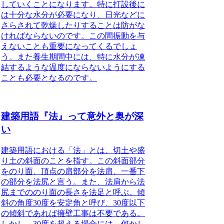
していくことになります。
特に打設後に
は十分な水分が必要になり、日光などに
さらされて乾燥したりすることは防がな
ければならない
のです。この間
振動を与
えないことも重要になってくる
でしょ
う。また
養生期間中には、特に水分が凍
結するような温度にならないようにする
ことも必要となる
のです。
建築用語『法』って意外と奥が深
い
建築用語における「法」とは、切土や盛
り土の斜面のことを指す
。この斜面部分
を
のり面
、頂点の肩部分を
法肩
、一番下
の部分を
法尻
と言う。また、法肩から法
尻までののり面の長さを
法足
と呼ぶ。傾
斜の角度30度を
安定角
と呼び、30度以下
の傾斜であれば擁壁工事は不要である。
しかし、30度を超える場合には、何かし