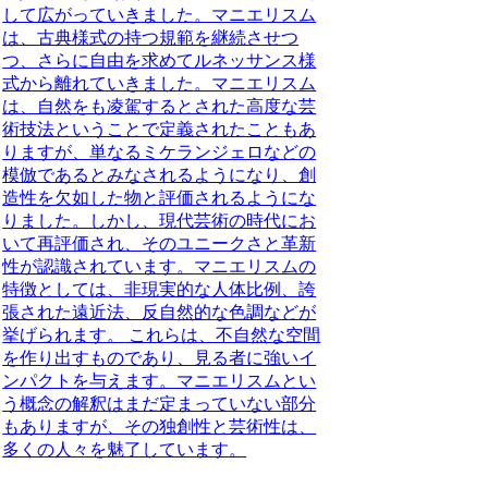
して広がっていきました。マニエリスム
は、古典様式の持つ規範を継続させつ
つ、さらに自由を求めてルネッサンス様
式から離れていきました。マニエリスム
は、自然をも凌駕するとされた高度な芸
術技法ということで定義されたこともあ
りますが、単なるミケランジェロなどの
模倣であるとみなされるようになり、創
造性を欠如した物と評価されるようにな
りました。しかし、現代芸術の時代にお
いて再評価され、そのユニークさと革新
性が認識されています。
マニエリスムの
特徴としては、非現実的な人体比例、誇
張された遠近法、反自然的な色調などが
挙げられます。
これらは、不自然な空間
を作り出すものであり、見る者に強いイ
ンパクトを与えます。マニエリスムとい
う概念の解釈はまだ定まっていない部分
もありますが、その独創性と芸術性は、
多くの人々を魅了しています。