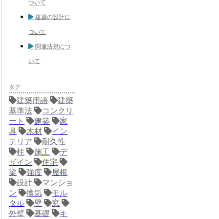
ついて
建築の設計に
ついて
関連法規につ
いて
タグ
建築用語
建築
基準法
コンクリ
ート
建築
家
具
木材
イン
テリア
耐久性
柱
施工
デ
ザイン
住宅
梁
強度
屋根
設計
マンショ
ン
換気
モル
タル
壁
窓
外壁
基礎
キ