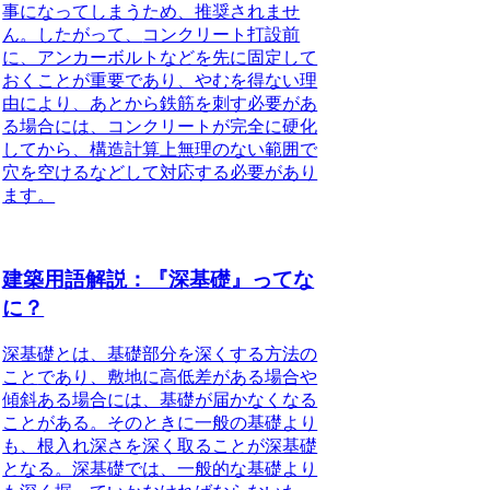
事になってしまうため、推奨されませ
ん。したがって、
コンクリート打設前
に、アンカーボルトなどを先に固定して
おくことが重要であり、やむを得ない理
由により、あとから鉄筋を刺す必要があ
る場合には、コンクリートが完全に硬化
してから、構造計算上無理のない範囲で
穴を空けるなどして対応する必要があり
ます。
建築用語解説：『深基礎』ってな
に？
深基礎とは、基礎部分を深くする方法の
こと
であり、敷地に高低差がある場合や
傾斜ある場合には、基礎が届かなくなる
ことがある。そのときに一般の基礎より
も、根入れ深さを深く取ることが深基礎
となる。深基礎では、一般的な基礎より