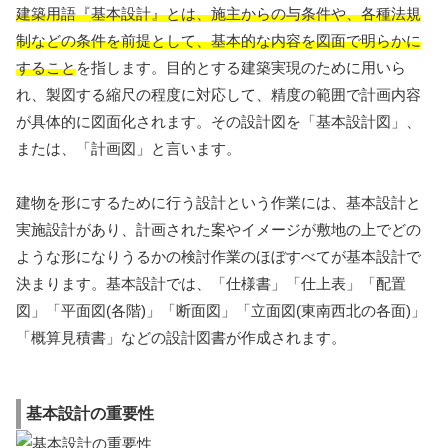
建築用語『基本設計』とは、施主からの与条件や、各種法規
制などの条件を前提として、基本的な内容を図面で明らかに
すること
を指します。目的とする建築実現のために用いら
れ、製図する縮尺の程度に対応して、精度の範囲で計画内容
が具体的に図面化されます。その設計図を「基本設計図」、
または、「計画図」と言います。
建物を形にするために行う設計という作業には、基本設計と
実施設計があり、計画された案やイメージが敷地の上でどの
ような形になりうるかの検討作業のほぼすべてが基本設計で
決まります。基本設計では、「仕様書」「仕上表」「配置
図」「平面図(各階)」「断面図」「立面図(東南西北の各面)」
「概算見積書」などの設計図書が作成されます。
基本設計の重要性