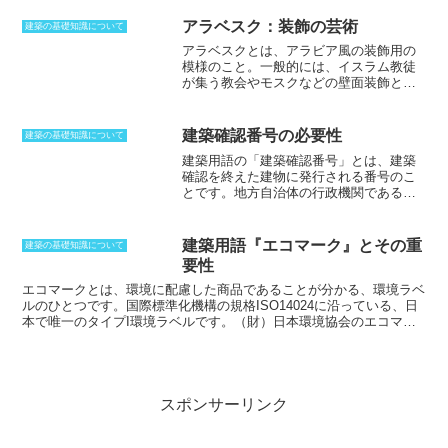
り、その間の壁面をレンガや漆喰などで
ある。
埋めて作られています。表面に木材が半
アラベスク：装飾の芸術
建築の基礎知識について
分ほど見えること、あるいは壁と木材の
アラベスクとは、アラビア風の装飾用の
部分が半分ずつ程度の見た目になること
模様のこと。
一般的には、イスラム教徒
からこの名称がつきました。日本の建築
が集う教会やモスクなどの壁面装飾とし
様式で言えば、柱の厚さの中に壁を収め
て知られている。イスラム教では偶像崇
た真壁造りに相当します。ハーフティン
拝が禁じられているため、幾何学模様と
バーの軸組はそのまま外観の装飾もかね
植物のつるや葉、花などを図案化した物
ており、外壁を真壁にすると雨仕舞いな
建築確認番号の必要性
建築の基礎知識について
を組み合わせて、左右対称の模様を作
どの処理が大変なため、壁を作ったあと
建築用語の「建築確認番号」とは、建築
り、それを連続させた模様で構成されて
に化粧部材を貼り付けてハーフティンバ
確認を終えた建物に発行される番号のこ
いる。幾何学模様の選択、整形、配列の
ー風の外観に仕上げることが多いです。
とです。地方自治体の行政機関である建
方法は、イスラム教の世界観に基づいて
外観だけでなく内装にもハーフティンバ
築主事、あるいは建築確認を行なった民
いる。このように高い宗教性を持つアラ
ー
スタイル
が用いられます。
間の指定確認検査機関が、
建築確認通知
ベスクは、ルネサンス期以降のヨーロッ
書とともに発行します
。確認済み証に付
パにも取り入れられ使用されるようにな
建築用語『エコマーク』とその重
建築の基礎知識について
けられた番号で、交付日と並んで重要で
った。ただし、ヨーロッパのアラベスク
要性
す。建築確認番号の頭の記号は指定確認
は、厳密なアラベスクとは異なり、ヨー
検査機関によって異なることから、
この
エコマークとは
、環境に配慮した商品であることが分かる、環境ラベ
ロッパ風のアレンジが加えられている物
番号を見るとどこの検査機関が検査を行
ルのひとつです。国際標準化機構の規格ISO14024に沿っている、日
がほとんどである。
なったか推定できます
。この番号は、建
本で唯一のタイプI環境ラベルです。（財）日本環境協会のエコマー
築確認が取れていることを示すもので、
クは、総合的で信頼性の高いマークとして認知されています。エコマ
新築戸建て、新築満床の場合は、
広告に
ークは、「私たちの手で地球を、環境を守ろう」という願いが込めら
所在地、開発許可番号などとあわせて、
れたデザインです。
環境（Environment）と地球（Earth）の「e」を
必ず建築確認番号が記載されています
。
人間の手で表わし、それが地球を優しく包み込むような仕上がりとな
ただし、ネット広告には建築確認番号の
っています。
スポンサーリンク
記載は義務付けられていません。