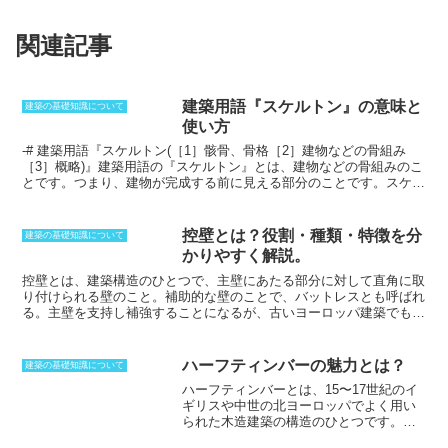
関連記事
建築用語『スケルトン』の意味と
建築の基礎知識について
使い方
-# 建築用語『スケルトン(［1］骸骨、骨格［2］建物などの骨組み
［3］概略)』
建築用語の『スケルトン』とは、建物などの骨組みのこ
とです。
つまり、
建物が完成する前に見える部分
のことです。スケル
トンは、
構造、機能、材料などによって様々な種類があります。
例え
ば、
耐震性の高い
スケルトンや、
耐久性に優れた
スケルトンなどがあ
ります。また、
鉄筋コンクリート造や鉄骨造など
、
建築資材によって
控壁とは？役割・種類・特徴を分
建築の基礎知識について
種類が分かれます。
スケルトンは、
建物の安全性を確保するためには
かりやすく解説。
欠かせない部分です。
そのため、
設計や施工には細心の注意が必要で
す。
控壁とは、建築構造のひとつで、主壁にあたる部分に対して直角に取
り付けられる壁のこと
。補助的な壁のことで、バットレスとも呼ばれ
る。主壁を支持し補強することになるが、古いヨーロッパ建築でもよ
く見られ、独自の外観を生み出すことになった。だんだんと装飾的な
要素が強くなっていき、
ゴシック期には美しい彫刻なども見られる
。
この時代の大規模建築には欠かせない構造となり、フライング・バッ
ハーフティンバーの魅力とは？
建築の基礎知識について
トレスと呼ばれる飛び梁といった構造を生み出すことに。壁にかかる
ハーフティンバー
とは、15〜17世紀のイ
横方向の力に耐えるための物であることから、
壁の転倒を防ぐことが
ギリスや中世の北ヨーロッパでよく用い
できる
。これを利用して、外構工事のコンクリートブロックを立ち上
られた木造建築の構造のひとつです。梁
げながら控壁を取り付けることによって転倒を防止する。控壁は、建
や柱といった軸組が外部に露出してお
物の構造や装飾的な要素として欠かせない重要な建築構造のひとつで