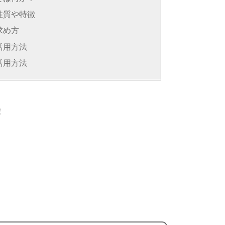
性質や特徴
求め方
活用方法
活用方法
！