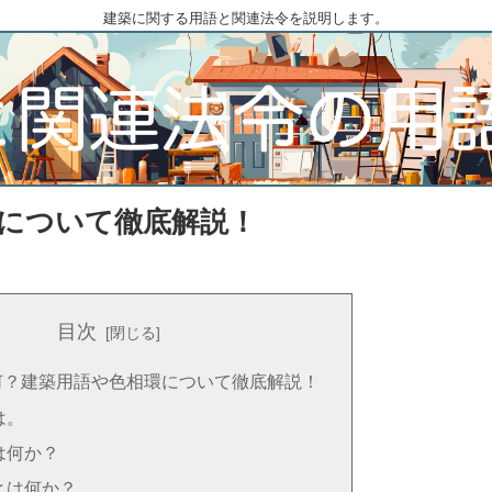
建築に関する用語と関連法令を説明します。
について徹底解説！
目次
何？建築用語や色相環について徹底解説！
は。
は何か？
とは何か？