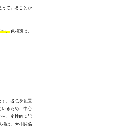
立っていることか
です。
色相環は、
ます。各色を配置
ているため、中心
から、定性的に記
色相は、大小関係