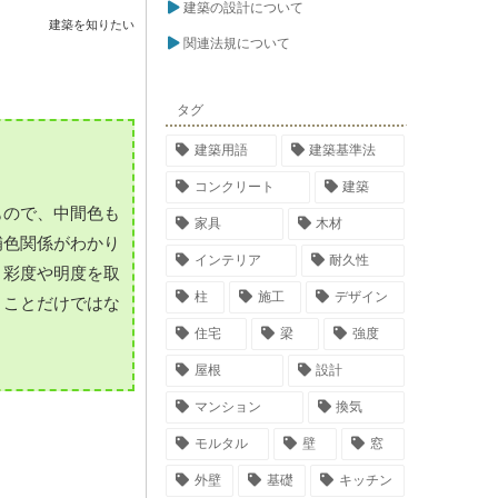
建築の設計について
建築を知りたい
関連法規について
タグ
建築用語
建築基準法
コンクリート
建築
もので、中間色も
家具
木材
補色関係がわかり
インテリア
耐久性
。彩度や明度を取
柱
施工
デザイン
うことだけではな
住宅
梁
強度
屋根
設計
マンション
換気
モルタル
壁
窓
外壁
基礎
キッチン