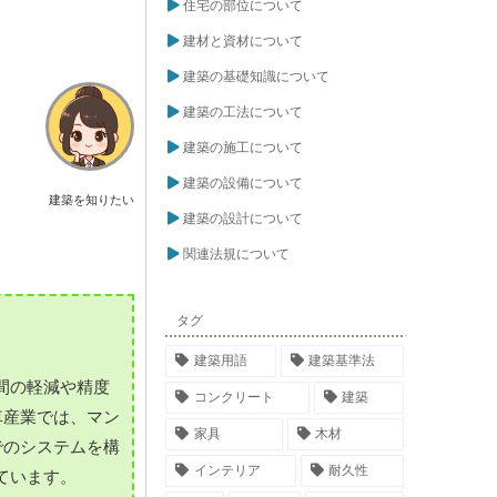
住宅の部位について
建材と資材について
建築の基礎知識について
建築の工法について
建築の施工について
建築の設備について
建築を知りたい
建築の設計について
関連法規について
タグ
建築用語
建築基準法
間の軽減や精度
コンクリート
建築
車産業では、マン
家具
木材
でのシステムを構
インテリア
耐久性
ています。