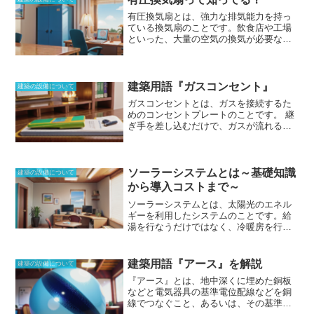
合があります。
直圧直結給水方式のメリ
ついて、制約を伴うものもあります。
有圧換気扇とは、強力な排気能力を持っ
ット
・配管がシンプルで、設置費用が安
ている換気扇のことです。
飲食店や工場
い・メンテナンスが容易・水圧を安定し
といった、大量の空気の換気が必要な環
て供給できる・増圧ポンプが必要ない
直
境下で使われます。一般的な換気扇とは
圧直結給水方式のデメリット
・水道本管
異なり、空気抵抗による風量の低下を防
の水圧が低い場合や、建物が高層の場合
ぐように設計されており、正圧の高さが
には、十分な水圧を確保できない・水圧
大きく異なります。また、フィルターを
建築用語『ガスコンセント』
が不安定な地域では、水圧が低下するこ
建築の設備について
取り付けることで、風量は下がるもの
とがある・水質が不安定な地域では、水
ガスコンセントとは、ガスを接続するた
の、ほこりや塵の吸い込みを防ぎ、騒音
質が悪化することがある
めのコンセントプレートのことです。
継
も低減できます。有圧換気扇は、外から
ぎ手を差し込むだけで、ガスが流れるよ
の圧力に対して影響を受けにくいことも
うになっています。壁や床に取り付ける
特徴で、釣り合った吸気口を設けなけれ
ことができる開閉栓であり、安全性も高
ば、室内に負圧が発生してしまうので注
く作れるようになりました。露出してい
意が必要です。
るタイプもあり、電気のコンセントも同
ソーラーシステムとは～基礎知識
建築の設備について
時に取り付けている、利便性を向上させ
から導入コストまで～
たタイプも存在します。ガスコンセント
ソーラーシステムとは、太陽光のエネル
内部にヒューズが取り付けてある物は、
ギーを利用したシステム
のことです。給
ガス管が外れてしまったり、取り付け忘
湯を行なうだけではなく、冷暖房を行な
れてしまったりしたときには、ガスが止
うシステムもある。集熱器と蓄熱槽を分
まり出てこない。コンセントから外した
離させているタイプもあり、従来使われ
ときにも内部に取り付けてあるスプリン
てきた太陽熱温水器とは、別のシステム
グの力を使って止栓できるため、誰でも
建築用語『アース』を解説
建築の設備について
を持っている。アクティブソーラーシス
安全に使うことができる構造となってい
『アース』とは、地中深くに埋めた銅板
テムと呼ばれることもあるが、屋根など
ます。
などと電気器具の基準電位配線などを銅
日当たりの良い場所に集熱器を置き、こ
線でつなぐこと、あるいは、その基準電
の熱を集める水から湯に代え蓄熱槽にた