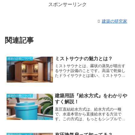
スポンサーリンク
建築の研究家
関連記事
ミストサウナの魅力とは？
建築の設備について
ミストサウナとは、霧状の蒸気が噴出す
るサウナ設備のことです。
高温で乾燥し
たドライサウナとは違い、ミストサウナ
は約40度とほどよい温度で、湿度も高い
ため、息苦しさや肌や髪への刺激といっ
た身体への負荷が少ないことが特徴で
す。また、細かな霧が全身を温めるの
建築用語『給水方式』をわかりや
建築の設備について
で、リラックス効果が高いと言われてい
すく解説！
ます。ミストサウナの種類は大きく分け
直圧直結給水方式
は、給水方式の一種
て2種類あります。天井に取り付けるビル
で、水道本管から直接給水する方法で
トインタイプの機種と、浴室の壁面など
す。この方式は、もっともシンプルで、
に取り付けるタイプの機種があります。
メンテナンスも容易です。しかし、水道
浴室乾燥機能を備えているものも多いで
本管の水圧が低い場合や、建物が高層の
す。なお、ユニットバス専用など、機種
場合には、十分な水圧を確保できない場
によっては設置できる場所や浴室構造に
有圧換気扇って知ってる？
建築の設備について