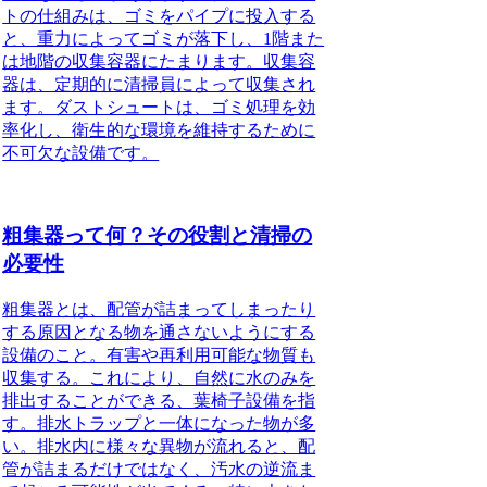
トの仕組みは、ゴミをパイプに投入する
と、重力によってゴミが落下し、1階また
は地階の収集容器にたまります。収集容
器は、定期的に清掃員によって収集され
ます。ダストシュートは、ゴミ処理を効
率化し、衛生的な環境を維持するために
不可欠な設備です。
粗集器って何？その役割と清掃の
必要性
粗集器とは、配管が詰まってしまったり
する原因となる物を通さないようにする
設備のこと。
有害や再利用可能な物質も
収集する。これにより、自然に水のみを
排出することができる、葉椅子設備を指
す。排水トラップと一体になった物が多
い。排水内に様々な異物が流れると、配
管が詰まるだけではなく、汚水の逆流ま