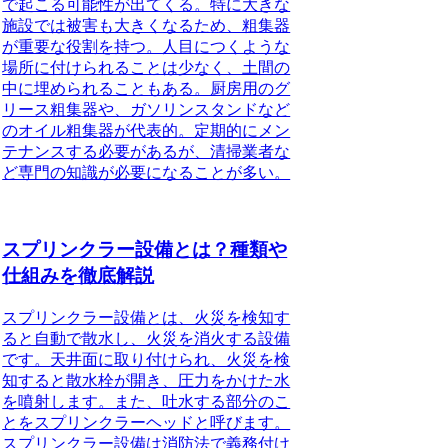
で起こる可能性が出てくる。特に大きな
施設では被害も大きくなるため、粗集器
が重要な役割を持つ。人目につくような
場所に付けられることは少なく、土間の
中に埋められることもある。厨房用のグ
リース粗集器や、ガソリンスタンドなど
のオイル粗集器が代表的。定期的にメン
テナンスする必要があるが、清掃業者な
ど専門の知識が必要になることが多い。
スプリンクラー設備とは？種類や
仕組みを徹底解説
スプリンクラー設備とは、火災を検知す
ると自動で散水し、火災を消火する設備
です。
天井面に取り付けられ、火災を検
知すると散水栓が開き、圧力をかけた水
を噴射します。また、吐水する部分のこ
とをスプリンクラーヘッドと呼びます。
スプリンクラー設備は消防法で義務付け