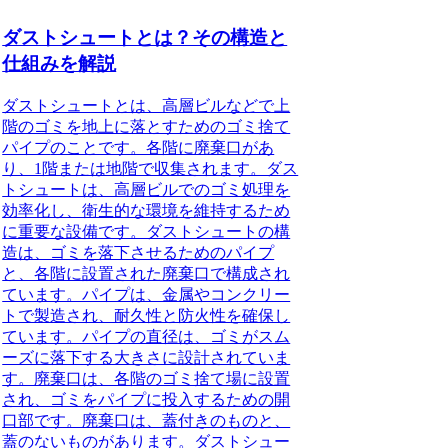
ダストシュートとは？その構造と
仕組みを解説
ダストシュートとは、高層ビルなどで上
階のゴミを地上に落とすためのゴミ捨て
パイプ
のことです。各階に廃棄口があ
り、1階または地階で収集されます。ダス
トシュートは、高層ビルでのゴミ処理を
効率化し、衛生的な環境を維持するため
に重要な設備です。ダストシュートの構
造は、ゴミを落下させるためのパイプ
と、各階に設置された廃棄口で構成され
ています。パイプは、金属やコンクリー
トで製造され、耐久性と防火性を確保し
ています。パイプの直径は、ゴミがスム
ーズに落下する大きさに設計されていま
す。廃棄口は、各階のゴミ捨て場に設置
され、ゴミをパイプに投入するための開
口部です。廃棄口は、蓋付きのものと、
蓋のないものがあります。ダストシュー