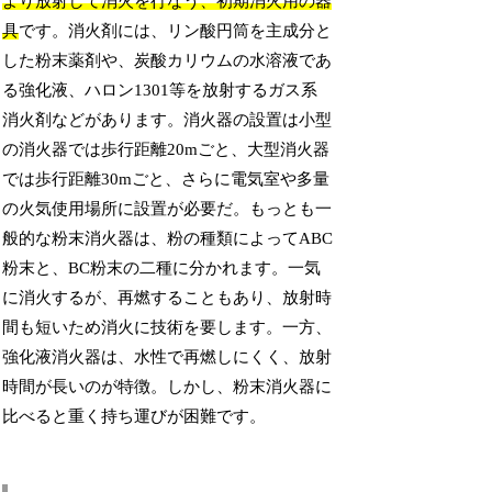
より放射して消火を行なう、初期消火用の器
具
です。消火剤には、リン酸円筒を主成分と
した粉末薬剤や、炭酸カリウムの水溶液であ
る強化液、ハロン1301等を放射するガス系
消火剤などがあります。消火器の設置は小型
の消火器では歩行距離20mごと、大型消火器
では歩行距離30mごと、さらに電気室や多量
の火気使用場所に設置が必要だ。もっとも一
般的な粉末消火器は、粉の種類によってABC
粉末と、BC粉末の二種に分かれます。一気
に消火するが、再燃することもあり、放射時
間も短いため消火に技術を要します。一方、
強化液消火器は、水性で再燃しにくく、放射
時間が長いのが特徴。しかし、粉末消火器に
比べると重く持ち運びが困難です。