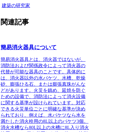
建築の研究家
関連記事
簡易消火器具について
簡易消火器具とは、消火器ではないが、
消防法および関係政令によって消火器の
代替が可能な器具のこと
です。具体的に
は、消火器以外の水バケツ、水槽、乾燥
砂、膨張ひる石、または膨張真珠がんな
どがあります。火災を鎮め、延焼を防ぐ
ための設備で、消防法によって消火設備
に関する基準が設けられています。対応
できる火災単位ごとに明確な基準が決め
られており、例えば、水バケツなら水を
満たした消火栓用の8L以上のバケツ3個。
消火水槽なら80L以上の水槽に8L入り消火