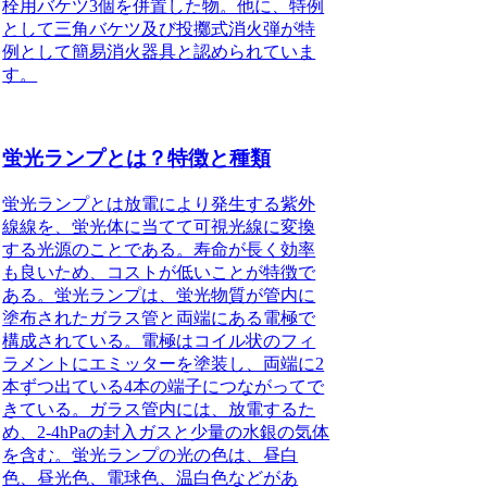
栓用バケツ3個を併置した物。他に、特例
として三角バケツ及び投擲式消火弾が特
例として簡易消火器具と認められていま
す。
蛍光ランプとは？特徴と種類
蛍光ランプとは放電により発生する紫外
線線を、蛍光体に当てて可視光線に変換
する光源のことである。寿命が長く効率
も良いため、コストが低いことが特徴で
ある。
蛍光ランプは、蛍光物質が管内に
塗布されたガラス管と両端にある電極で
構成されている。電極はコイル状のフィ
ラメントにエミッターを塗装し、両端に2
本ずつ出ている4本の端子につながってで
きている。ガラス管内には、放電するた
め、2-4hPaの封入ガスと少量の水銀の気体
を含む。蛍光ランプの光の色は、昼白
色、昼光色、電球色、温白色などがあ