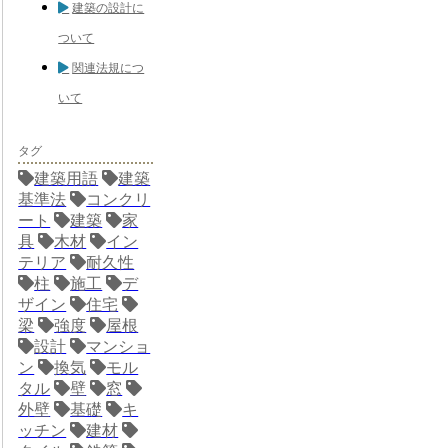
建築の設計に
ついて
関連法規につ
いて
タグ
建築用語
建築
基準法
コンクリ
ート
建築
家
具
木材
イン
テリア
耐久性
柱
施工
デ
ザイン
住宅
梁
強度
屋根
設計
マンショ
ン
換気
モル
タル
壁
窓
外壁
基礎
キ
ッチン
建材