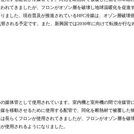
使われてきましたが、フロンがオゾン層を破壊し地球温暖化を促進
りました。現在普及が推進されているHFC冷媒は、オゾン層破壊係
代替される予定です。また、新興国では2030年に向けて転換が行な
めの媒体管として使用されています。室内機と室外機の間で冷媒管
冷媒を移動させるために使用する配管で、同化を断熱材で被覆した
ては長らくフロンが使用されてきましたが、フロンがオゾン層を破
媒が使用されるようになりました。