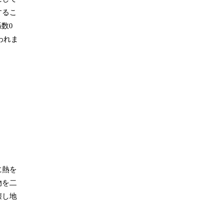
するこ
数0
われま
に熱を
物を二
壊し地