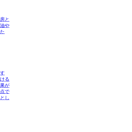
房と
油や
た
す
ける
果が
点で
とし