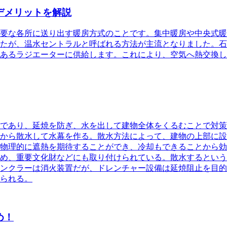
デメリットを解説
要な各所に送り出す暖房方式のことです。集中暖房や中央式暖
たが、温水セントラルと呼ばれる方法が主流となりました。石
あるラジエーターに供給します。これにより、空気へ熱交換し
であり、延焼を防ぎ、水を出して建物全体をくるむことで対策
から散水して水幕を作る。散水方法によって、建物の上部に設
物理的に遮熱を期待することができ、冷却もできることから効
め、重要文化財などにも取り付けられている。散水するという
ンクラーは消火装置だが、ドレンチャー設備は延焼阻止を目的
られる。
め！