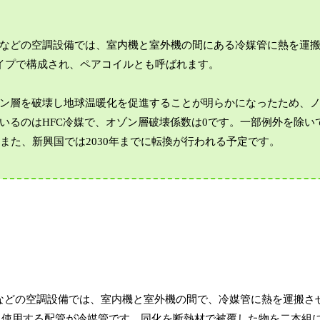
などの空調設備では、室内機と室外機の間にある冷媒管に熱を運
イプで構成され、ペアコイルとも呼ばれます。
ン層を破壊し地球温暖化を促進することが明らかになったため、
いるのはHFC冷媒で、オゾン層破壊係数は0です。一部例外を除い
。また、新興国では2030年までに転換が行われる予定です。
などの空調設備では、室内機と室外機の間で、冷媒管に熱を運搬さ
に使用する配管が冷媒管です。同化を断熱材で被覆した物を二本組