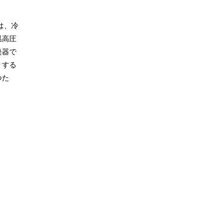
は、冷
温高圧
発器で
りする
つた