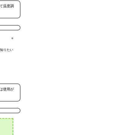
て温度調
知りたい
は使用が