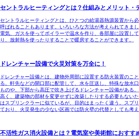
セントラルヒーティングとは？仕組みとメリット・
セントラルヒーティングとは
、ひとつの給湯器熱源装置から必
呼ばれることもあります。いろいろな方法が考えられてきまし
電気、ガスを使ってボイラーで温水を作り、各部屋に設置して
り、放射熱を使ったりすることで暖房することができます。
ドレンチャー設備で火災対策を万全に！
ドレンチャー設備とは、建物外周部に設置する防火装置のこと
る。軒先などの開口部に配管して、水を圧送し、特殊な放水口
ものや、下部から高圧で吹き上げるドレンチャー設備がある。
高く、建築物の部材を変更せずに改築したりする必要もないた
はスプリンクラーに似ているが、目的はまったく違う。スプリ
ており、火災発生の少ない区画では防火壁の代替としても考え
不活性ガス消火設備とは？電気室や美術館におすす