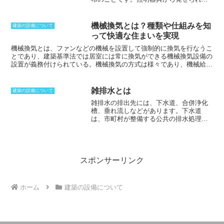
す。常設することが一般的ですが、牽引
光を、反射鏡や反射板などを用いて、所
することによって、フレキシブルな運用
望の配光を得られるようにコントロール
もできるようになります。ただし、距離
することを配光制御と呼びます。配光曲
が長くなると吸い上げる力が落ち、水を
機械換気とは？種類や仕組みを知
建築の設備について
線は、一般に、各方向に放射される光度
供給する能力が劣ってしまうことになる
って快適な住まいを実現
（単位はcd）を、光源からの距離と角度
ため、揚水能力に合わせて考えなければ
によって表された極座標平面上に描いた
機械換気とは、ファンなどの機械を設置して強制的に換気を行なうこ
なりません。等級による区別が存在し、
ものです。照明器具が電球のような丸形
と
であり、建築基準法では居室には常に換気ができる機械換気設備の
放水性能によってA-1級からD-2級まで分
ではなく蛍光灯のような縦横の長さが違
設置が義務付けられている。機械換気の方式は様々であり、機械給
類されています。
う形の場合には、どの断面から配光曲線
気、機械排気の組み合わせの第1種、機械給気、自然排気の第2種、
を描くかによって、曲線の形状が変化し
自然給気、機械排気の第3種という分類がある。この中で、第2種機
ます。ただし、投光器は極座標でなく直
械換気設備は、2003年の改正建築基準法の施行により使用が禁止さ
雑排水とは
建築の設備について
交座標、道路などは正弦等光度図によっ
れた。機械換気の対義語は自然換気であり、自然換気は室内外の温度
雑排水の排出先には、下水道、合併浄化
て配光が表されます。
差によって生じる空気の密度差を利用した重力換気と、風圧力を利用
槽、垂れ流しなどがあります。
下水道
する風力換気がある。自然換気は機械換気と異なり動力を必要としな
は、市町村が整備する公共の排水処理施
い利点があるが、条件によっては期待した換気量を確保できない場合
設であり、雑排水を処理して河川や海に
があるのが欠点である。
放流します。
合併浄化槽は、各家庭や事
業所に設置する民間浄化槽であり、雑排
水を処理して排水基準を満たした上で、
河川や海に放流します。また、下水道や
スポンサーリンク
合併浄化槽などがない地域では、雑排水
を垂れ流しにしている場合があります。
ただし、垂れ流しは水質汚濁を招くた
ホーム
建築の設備について
め、禁止されています。