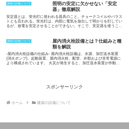
ます。ただし、投光器は極座標でなく直
入浴中ののぼせ防止として風を送るという使い方もできます。逆に冬
照明の安定に欠かせない「安定
建築の設備について
交座標、道路などは正弦等光度図によっ
季の入浴前には、予備暖房として使用するという使い方も。浴室内で
器」徹底解説
て配光が表されます。
のヒートショック防止に役立ち、入浴中の寒さ対策のために暖房機能
として使う浴室暖房乾燥機と言われる物も存在します。昼間に外出し
安定器とは、蛍光灯に使われる器具のこと。
チョークコイルやバラス
ていて洗濯物を外に干せない場合に、部屋干し時のようなにおいを伴
トとも言われる。蛍光灯は、内部に電気を放出して明かりを灯してい
わず洗濯物を干すことができるので、
換気乾燥機は浴室や部屋の乾燥
るが、放電を安定させることができない。そこで、安定器を使うこと
に活躍する便利なアイテム
です。
によって、放電自体を安定させている。電圧を安定させることが目的
の装置だが、放電回路の電流を制御することによって、照明器具の破
損も防ぐことができる大事な装置である。放電をしない白熱灯には安
屋内消火栓設備とは？仕組みと種
建築の設備について
定器は不要である。安定器は、どうしても音が出てしまう装置である
類を解説
ため、大量に設置する場合には、防音対策を行なう。実際に振動を起
こしていることもあり、共鳴しないように配慮することも重要であ
-屋内消火栓設備の仕組み-
屋内消火栓設備は、水源、加圧送水装置
る。
(消火ポンプ)、起動装置、屋内消火栓、配管、弁類および非常電源に
より構成されています。
火災が発生すると、加圧送水装置が作動
し、屋内消火栓箱に収納されたホースとノズルを延長して消火活動を
行います。ポンプの起動は、主に専用の押しボタンによるものと、自
動火災報知設備の発信機を押すことによるものがあります。 屋内消
火栓設備の消火能力は、放水圧力、放水量、操作性によって1号消火
栓、易操作性1号消火栓、2号消火栓に区分されています。
スポンサーリンク
ホーム
建築の設備について