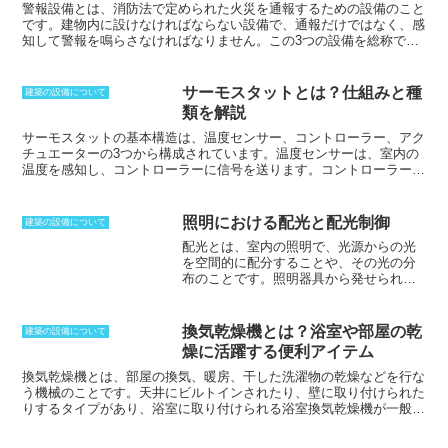
警報設備とは
、消防法で定められた火災を通報するための設備のこと
です。建物内に設けなければならない設備で、通報だけではなく、感
知して警報を鳴らさなければなりません。この3つの設備を総称で警
報設備と呼びます。自動火災報知設備や漏電火災警報器、ガス漏れ火
災警報設備などがあります。さらに、消防署への通報として火災報知
設備、警報として非常警報器具を合わせて5種類が一般的な警報設備
サーモスタットとは？仕組みと種
建築の設備について
です。センサーで火災を感知するだけではなく、熱や煙の存在で火災
類を解説
を発見しつつ、人々に火災の発生を知らせます。漏電やガスに至って
は、それだけで大きな火災につながるため、事前に発生を感知しなけ
サーモスタットの基本構造は、
温度センサー、コントローラー、アク
ればならないのです。こうした設備を整えることで、火災の発生を抑
チュエーター
の3つから構成されています。
温度センサー
は、室内の
制し、発生時には被害を最小限に抑えることができます。
温度を感知し、
コントローラー
に信号を送ります。
コントローラー
は、温度センサーから受け取った信号を基に、室温を一定に保つため
の指示を
アクチュエーター
に送ります。
アクチュエーター
は、コント
ローラーから受け取った指示に従って、室温を調整します。
照明における配光と配光制御
建築の設備について
配光とは、室内の照明で、光源からの光
を空間的に配分することや、その光の分
布のこと
です。照明器具から発せられる
光を、反射鏡や反射板などを用いて、所
望の配光を得られるようにコントロール
することを配光制御と呼びます。配光曲
換気乾燥機とは？浴室や部屋の乾
建築の設備について
線は、一般に、各方向に放射される光度
燥に活躍する便利アイテム
（単位はcd）を、光源からの距離と角度
によって表された極座標平面上に描いた
換気乾燥機とは、部屋の換気、暖房、干した洗濯物の乾燥などを行な
ものです。照明器具が電球のような丸形
う機械のこと
です。天井にビルトインされたり、壁に取り付けられた
ではなく蛍光灯のような縦横の長さが違
りするタイプがあり、浴室に取り付けられる浴室換気乾燥機が一般的
う形の場合には、どの断面から配光曲線
です。乾燥させることで湿気を取り去ることができ、結露やカビなど
を描くかによって、曲線の形状が変化し
の発生防止につながります。浴室に取り付けている場合には、夏季に