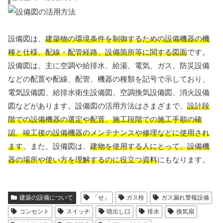
設備図は、
建築物の環境条件を制御するための設備機器の機
種と仕様、配線・配管経路、設備箇所等に関する図面
です。
設備図は、主に空調や給排水、給湯、電気、ガス、防災設備
などの配置や配線、配管、機器の種類を記号で示しており、
電気設備図、給排水衛生設備図、空調換気設備図、消火設備
図などがあります。設備図の活用方法はさまざまで、
設計段
階での設備機器の選定や配置、施工段階での施工手順の確
認、竣工後の設備機器のメンテナンスや修理などに使用され
ます
。また、設備図は、
建物を使用する人にとって、設備機
器の場所や使い方を理解するのに役立つ資料
にもなります。
建築の設備について
「せ」
ガス栓
ガス漏れ警報設備
コンセント
スイッチ
噴出し口
排水
換気扇