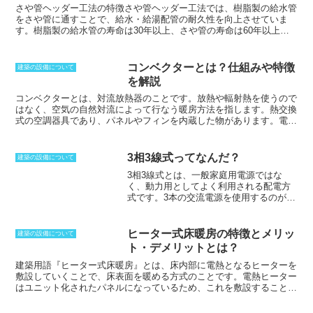
などと組み合わせて、効果的な消火設備として機能しています。
さや管ヘッダー工法の特徴
さや管ヘッダー工法では、樹脂製の給水管
をさや管に通すことで、給水・給湯配管の耐久性を向上させていま
す。樹脂製の給水管の寿命は30年以上、さや管の寿命は60年以上と
言われているため、将来、樹脂管の交換が必要になったとしても、壁
や天井を壊さずに交換できることが最大の利点です。また、さや管に
よる断熱効果が高いため、結露がおきにくく、保温効果もあります。
コンベクターとは？仕組みや特徴
建築の設備について
その他、樹脂管には継ぎ目がなく、水漏れもしにくいという特徴があ
を解説
ります。ヘッダー工法とは、給水・給湯をヘッダーと呼ばれる分配装
置から、各給水栓に給水・給湯する方式です。途中で分岐していない
コンベクターとは、対流放熱器のことです。
放熱や輻射熱を使うので
ので、複数ヵ所の水栓を同時に使用しても、水量があまり変化するこ
はなく、空気の自然対流によって行なう暖房方法を指します。熱交換
となく使用できるというメリットがあります。
式の空調器具であり、パネルやフィンを内蔵した物があります。電気
と温水、蒸気を使う物がありますが、電気は大きな熱を出す必要があ
ることから、200Vが使用されることが多く、日本では普及していま
せん。熱をファンによって強制的に交換する物をファンコンベクター
3相3線式ってなんだ？
建築の設備について
と呼んでいます。ケーシングが取り付けられており、その中で自然対
3相3線式とは、一般家庭用電源ではな
流を活用した暖房となるため、空気が乾燥することがありません。燃
く、動力用としてよく利用される配電方
焼させないため、空気を汚すことがなく、自然と優しく温めることが
式です。
3本の交流電源を使用するのが特
できます。構造が単純なため安価で手に入ります。
徴で、位相は120度ずつずらされていま
す。3相の電流の和がゼロになることも特
徴であり、帰りが不要になります。帰り
ヒーター式床暖房の特徴とメリッ
建築の設備について
が必要な場合は、3相3線式では対応でき
ト・デメリットとは？
ないため、3相4線式にする必要がありま
す。
3相3線式は、小さなビルではポンプ
建築用語
『ヒーター式床暖房』
とは、床内部に電熱となるヒーターを
やファンに使用されることが多く、エレ
敷設していくことで、床表面を暖める方式のことです。電熱ヒーター
ベーターの動力用に使用されることもあ
はユニット化されたパネルになっているため、これを敷設することで
ります。
基本的には200V以上で使用され
できる床暖房システムのことを指します。
電気式床暖房も同じシステ
ることが多いため、小規模店舗などでは
ムのこと
を指します。
温水式のように熱源機が必要ないため、設置に