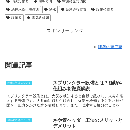
消火設備図
照明器具
空調換気設備図
給排水衛生設備図
給水
緊急通報装置
設備位置図
設備図
電気設備図
スポンサーリンク
建築の研究家
関連記事
スプリンクラー設備とは？種類や
建築の設備について
仕組みを徹底解説
スプリンクラー設備とは、火災を検知すると自動で散水し、火災を消
火する設備
です。
天井面に取り付けられ、火災を検知すると散水栓が
開き、圧力をかけた水を噴射します。また、吐水する部分のことをス
プリンクラーヘッドと呼びます。
スプリンクラー設備は消防法で義務
付けられており、不特定多数の人が集まることが想定される建物には
必ず設置しなければなりません。スプリンクラー設備は、火災検知か
さや管ヘッダー工法のメリットと
建築の設備について
ら吐水までを自動で行うため、迅速消火が可能です。
また、スプリン
デメリット
クラー設備は古くから利用されてきましたが、現在では自動警報装置