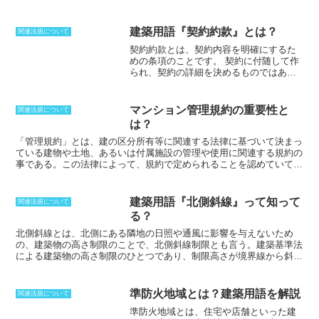
登記簿は、不動産の取引の安全性を確保し、権利関係を明確にするた
めに重要な役割を果たしています。不動産登記簿には、表題部と権利
関係を公示する甲区・乙区の用紙からなっています。表題部には、土
建築用語『契約約款』とは？
関連法規について
地や建物の所在、地番、面積、所有者の氏名や住所などが記載されて
契約約款とは、契約内容を明確にするた
います。甲区には、抵当権や根抵当権などの権利、乙区には、借地権
めの条項のことです。
契約に付随して作
や地上権などの権利が記載されています。
られ、契約の詳細を決めるものではあり
ますが、いちいち細かく決めるのは煩わ
しい部分を持つため、一律で決めごとを
して取り交わします。解約する場合の条
マンション管理規約の重要性と
関連法規について
項やトラブルが発生したときにどのよう
は？
な対応をするのかが記載されており、契
約ということを考えても重要な意味を持
「管理規約」とは、建の区分所有等に関連する法律に基づいて決まっ
ち、契約時には必ず読み合わせをしなけ
ている建物や土地、あるいは付属施設の管理や使用に関連する規約の
ればいけません。施行者側から提出され
事である。
この法律によって、規約で定められる
ことを認めていて、
るものである以上、書類には依頼者側に
その目的は区分所有者間の利害が公平に保たれる事。
不動産、特にマ
不利になるようなことが記載されている
ンションではとても重要な項目で、マンションの価値にも影響があ
場合があり、裁判で争点になる場合もあ
る。マンションの立地、規模、作りなどによって管理や使用方法が異
建築用語『北側斜線』って知って
関連法規について
ります。仮に契約約款にうたわれていた
なるため
「管理規約」では、そのマンションの状況に沿ったルールが
る？
としても、公序良俗に反するような内容
設けられる。
マンションでの生活を快適にするためにも
「管理規約」
であった場合には無効となります。
によって区分所有者間の所有関係や権利、義ward務などのルールを
北側斜線とは、北側にある隣地の日照や通風に影響を与えないため
定め、その規約を守る必要がある。
の、建築物の高さ制限のこと
で、北側斜線制限とも言う。建築基準法
による建築物の高さ制限のひとつであり、制限高さが境界線から斜線
をなして変化するので、この名前がついている。制限高さを決めるに
は、建物の再外端部から敷地北側の境界線までの、真北方向の水平距
離を用いる。旧第1種住専では、5メートル以上の部分は、境界部分
準防火地域とは？建築用語を解説
関連法規について
からの水平距離と高さの関係を表す傾き1.25の直線によって高さを制
準防火地域とは、住宅や店舗といった建
限。旧第2住専では10メートル以上の部分について同様の規制がなさ