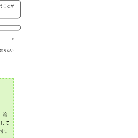
うことが
知りたい
、溶
発して
です。