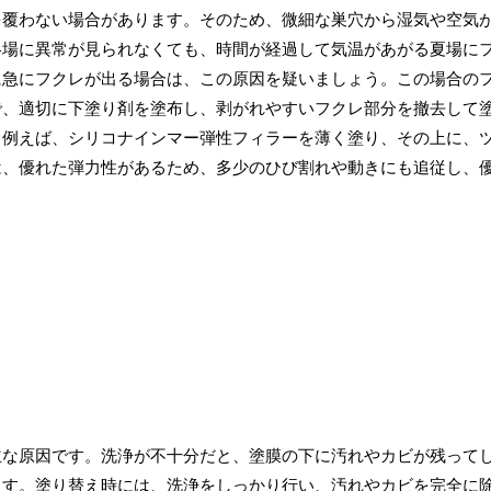
を覆わない場合があります。そのため、微細な巣穴から湿気や空気
冬場に異常が見られなくても、時間が経過して気温があがる夏場に
に急にフクレが出る場合は、この原因を疑いましょう。この場合の
で、適切に下塗り剤を塗布し、剥がれやすいフクレ部分を撤去して
、例えば、シリコナインマー弾性フィラーを薄く塗り、その上に、
は、優れた弾力性があるため、多少のひび割れや動きにも追従し、
主な原因です。洗浄が不十分だと、塗膜の下に汚れやカビが残って
ます。塗り替え時には、洗浄をしっかり行い、汚れやカビを完全に