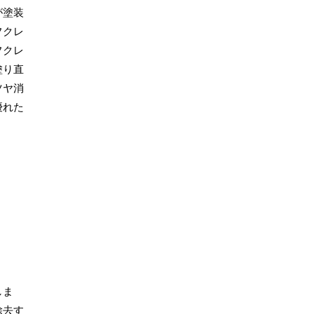
が塗装
フクレ
フクレ
塗り直
ツヤ消
優れた
しま
除去す