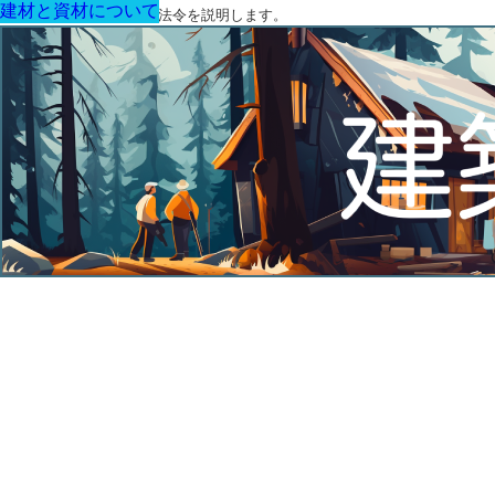
建材と資材について
建材と資材について
建材と資材について
建材と資材について
建材と資材について
建材と資材について
建材と資材について
建築に関する用語と関連法令を説明します。