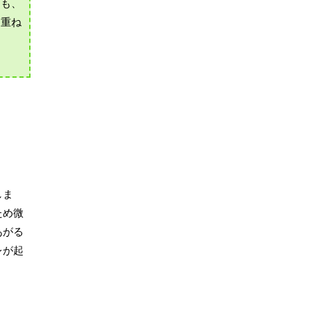
ても、
り重ね
しま
ため微
あがる
レが起