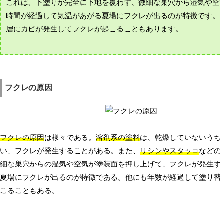
これは、下塗りが完全に下地を覆わず、微細な巣穴から湿気や空
時間が経過して気温があがる夏場にフクレが出るのが特徴です。
層にカビが発生してフクレが起こることもあります。
フクレの原因
フクレの原因
は様々である。
溶剤系の塗料
は、乾燥していないう
い、フクレが発生することがある。また、
リシンやスタッコ
など
細な巣穴からの湿気や空気が塗装面を押し上げて、フクレが発生
夏場にフクレが出るのが特徴である。他にも年数が経過して塗り
こることもある。