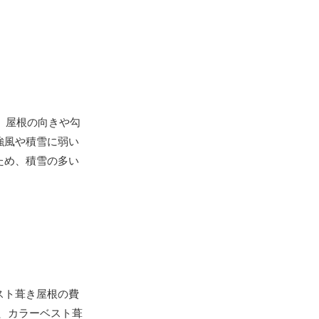
、屋根の向きや勾
強風や積雪に弱い
ため、積雪の多い
スト葺き屋根の費
た、カラーベスト葺