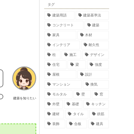
タグ
建築用語
建築基準法
コンクリート
建築
家具
木材
インテリア
耐久性
柱
施工
デザイン
住宅
梁
強度
屋根
設計
マンション
換気
モルタル
壁
窓
建築を知りたい
外壁
基礎
キッチン
建材
タイル
鉄筋
装飾
合板
建具