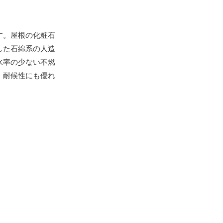
す。屋根の化粧石
した石綿系の人造
水率の少ない不燃
、耐候性にも優れ