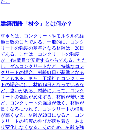
た。
建築用語「材令」とは何か？
材令とは、コンクリートやモルタルの経
過日数のことである
。一般的に、コンク
リートの強度の基準となる材齢は、
28日
である。これは、コンクリートの強度
が、
4週間目で安定するから
である。ただ
し、ダムコンクリートなど、特殊なコン
クリートの場合、材齢91日が基準となる
こともある。また、工場打ちコンクリー
トの場合には、材齢14日となっているな
ど、違いがある。材齢によって、コンク
リートの強度が変化する。材齢が若いほ
ど、コンクリートの強度が低く、材齢が
長くなるにつれて、コンクリートの強度
が高くなる。材齢が
28日
になると、コン
クリートの強度の伸びが落ち着き、あま
り変化しなくなる。そのため、材齢を強