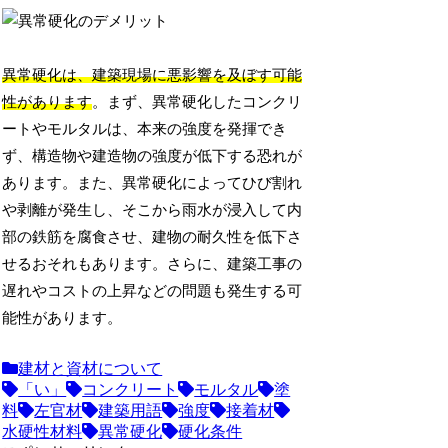
異常硬化は、建築現場に悪影響を及ぼす可能
性があります
。まず、異常硬化したコンクリ
ートやモルタルは、本来の強度を発揮でき
ず、構造物や建造物の強度が低下する恐れが
あります。また、異常硬化によってひび割れ
や剥離が発生し、そこから雨水が浸入して内
部の鉄筋を腐食させ、建物の耐久性を低下さ
せるおそれもあります。さらに、建築工事の
遅れやコストの上昇などの問題も発生する可
能性があります。
建材と資材について
「い」
コンクリート
モルタル
塗
料
左官材
建築用語
強度
接着材
水硬性材料
異常硬化
硬化条件