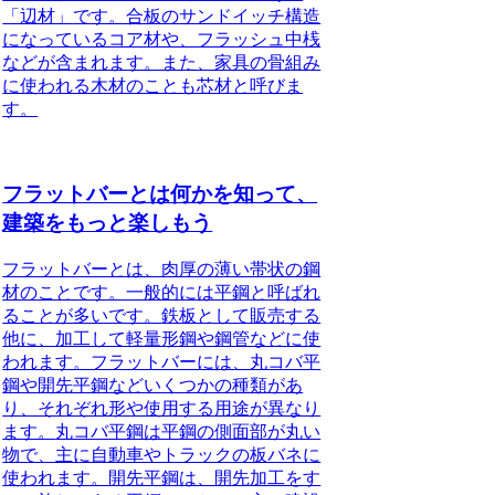
「辺材」
です。合板のサンドイッチ構造
になっているコア材や、フラッシュ中桟
などが含まれます。また、家具の骨組み
に使われる木材のことも芯材と呼びま
す。
フラットバーとは何かを知って、
建築をもっと楽しもう
フラットバーとは、肉厚の薄い帯状の鋼
材のことです。一般的には平鋼と呼ばれ
ることが多いです。
鉄板として販売する
他に、加工して軽量形鋼や鋼管などに使
われます。フラットバーには、丸コバ平
鋼や開先平鋼などいくつかの種類があ
り、それぞれ形や使用する用途が異なり
ます。
丸コバ平鋼は平鋼の側面部が丸い
物で、主に自動車やトラックの板バネに
使われます。開先平鋼は、開先加工をす