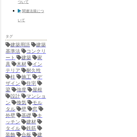
ついて
関連法規につ
いて
タグ
建築用語
建築
基準法
コンクリ
ート
建築
家
具
木材
イン
テリア
耐久性
柱
施工
デ
ザイン
住宅
梁
強度
屋根
設計
マンショ
ン
換気
モル
タル
壁
窓
外壁
基礎
キ
ッチン
建材
タイル
鉄筋
装飾
合板
建