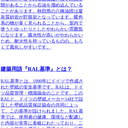
隙があることから石油を溜め込んでいる
ことがあります。秋田県の八橋油田は凝
灰質砂岩が貯留岩となっています。暖色
系の物が多く見られることから、室内で
使うとゆったりとしたやわらかい雰囲気
になります。吸水性が高いがやわらかい
ため、耐火性を持っているものの、もろ
くて風化しやすいです。
建築用語『RAL基準』とは？
RAL基準
とは、1990年にドイツで作成さ
れた壁紙の安全基準です。RALは、ドイ
ツ品質管理・標識協会のことです。この
RALと、ドイツの壁紙メーカー14社で設
立した壁紙品質保証協会の共同によっ
て、この基準が設けられました。
RAL基
準では、使用者の健康、環境など配慮し
た内容が非常に多岐
にわたっており、こ