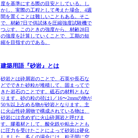
度を基準にする際の目安としている。し
かし、実際の工程として考えた場合、
4週
間を置くことは難しい
こともある。そこ
で、
材齢7日で供試体を圧縮強度試験機で
つぶす
。このときの強度から、材齢
28日
の強度を計算
していくことで、工期の短
縮を目指すのである。
建築用語『砂岩』とは
砂岩とは砕屑岩のこと
で、石英や長石な
どでできた砂粒が堆積して、固まってで
きた岩石のことです。砥石の材料ともな
ります。砂の粒の径は1／16〜2mmの物が
50％以上占める物が砂岩となります。主
に火山性砕屑物で構成されている物は、
砂岩には含めずに火山砕屑岩と呼びま
す。膠着材として、酸化鉄や粘土ととも
に圧力を受けたことによって砂岩は硬化
しました。多くの場合には、粒子間に空