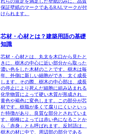
れらの規定を満足した壁紙のみに、品質
保証壁紙のマークであるRALマークが付
けられます。
芯材・心材とは？建築用語の基礎
知識
芯材・心材とは
、丸太を木口から見たと
きに、樹木の中心に近い部分から取った
濃い色をした木材のことです。樹木は毎
年、外側に新しい細胞ができ、太く成長
します。その際、
樹木の中心部は、成長
の停止により死んだ細胞に組み込まれる
化学物質によって硬い木質が形成され、
黄色や褐色に変色します。この部分が
芯
材です。
樹脂が多くて腐りにくいといっ
た特徴があり、良質な部分とされていま
す
。樹種によっては赤い色になることか
ら
「赤身」
とも呼ばれます。
反対語は、
樹木の材に中で、周辺部の部分である