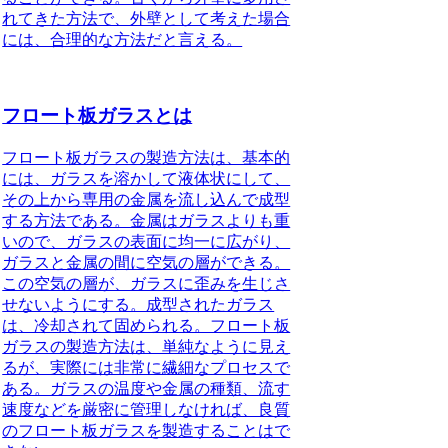
れてきた方法で、外壁として考えた場合
には、合理的な方法だと言える。
フロート板ガラスとは
フロート板ガラスの製造方法
は、基本的
には、ガラスを溶かして液体状にして、
その上から専用の金属を流し込んで成型
する方法である。金属はガラスよりも重
いので、ガラスの表面に均一に広がり、
ガラスと金属の間に空気の層ができる。
この空気の層が、ガラスに歪みを生じさ
せないようにする。成型されたガラス
は、冷却されて固められる。フロート板
ガラスの製造方法は、単純なように見え
るが、実際には非常に繊細なプロセスで
ある。ガラスの温度や金属の種類、流す
速度などを厳密に管理しなければ、良質
のフロート板ガラスを製造することはで