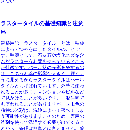
きない。
ラスタータイルの基礎知識と注意
点
建築用語「ラスタータイル」とは、
釉薬
によってつやを出したタイルのこと
で
す。釉薬として、石灰石や塩化スズを含
んだラスターうわ薬を使っているところ
が特徴です。パール状の光彩を発するの
は、このうわ薬の影響が大きく、輝くよ
うに見えるからラスタータイルはパール
タイルとも呼ばれています。外壁に使わ
れることが多く、マンションやビルなど
で見かけることが多いです。一般住宅で
も使われることがありますが、玉虫色の
独特の光彩は、洗浄によって落ちてしま
う可能性があります。そのため、専用の
洗剤を使って洗浄する必要が出てくるこ
とから、管理は簡単とは言えません。酸