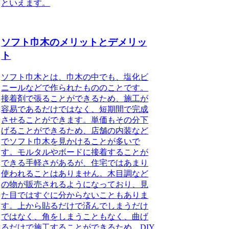
といえます。
ソフト巾木のメリットとデメリッ
ト
ソフト巾木とは、巾木の中でも、塩化ビ
ニールなどで作られたもののこと
です。
接着剤で張ることができるため、施工が
容易であるだけではなく、短期間で完成
させることができます。単価もその分下
げることができるため、店舗の内装など
でソフト巾木を見かけることが多いで
す。モルタルやボードに接着することが
できる手軽さがあるが、住宅ではあまり
使われることはありません。木目調など
の物が販売されるようになっており、見
た目ではすぐに分からないこともありま
す。上から貼るだけで済んでしまうだけ
ではなく、角をしまうこともなく、曲げ
るだけで施工することができるため、DIY