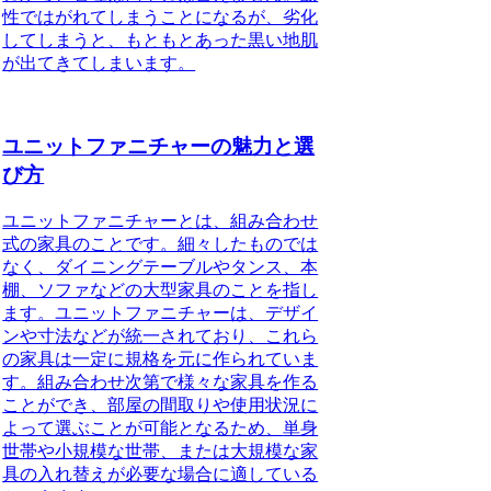
性ではがれてしまうことになるが、劣化
してしまうと、
もともとあった黒い地肌
が出てきてしまいます
。
ユニットファニチャーの魅力と選
び方
ユニットファニチャーとは、組み合わせ
式の家具のこと
です。細々したものでは
なく、ダイニングテーブルやタンス、本
棚、ソファなどの大型家具のことを指し
ます。ユニットファニチャーは、デザイ
ンや寸法などが統一されており、これら
の家具は一定に規格を元に作られていま
す。組み合わせ次第で様々な家具を作る
ことができ、部屋の間取りや使用状況に
よって選ぶことが可能となるため、
単身
世帯や小規模な世帯、または大規模な家
具の入れ替えが必要な場合に適している