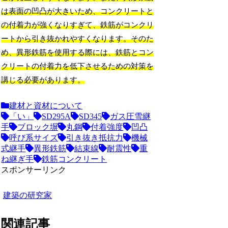
は表面の凹凸が大きいため、コンクリートと
の付着力が強くなりすぎて、鉄筋がコンクリ
ートから引き抜かれやすくなります。そのた
め、異形鉄筋を使用する際には、鉄筋とコン
クリートの付着力を低下させるための対策を
講じる必要があります。
建材と資材について
「い」
SD295A
SD345
ガス圧雪継
手
ブロック塀
丸鋼
付着強度
凹凸
呼び系サイズ
引き抜き抵抗力
機械
式継手
異形鉄筋
結束線
耐震性
重
ね継ぎ手
鉄筋コンクリート
スポンサーリンク
建築の研究家
関連記事