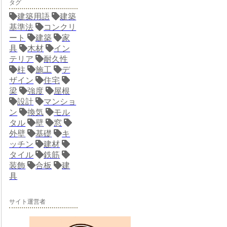
タグ
建築用語
建築
基準法
コンクリ
ート
建築
家
具
木材
イン
テリア
耐久性
柱
施工
デ
ザイン
住宅
梁
強度
屋根
設計
マンショ
ン
換気
モル
タル
壁
窓
外壁
基礎
キ
ッチン
建材
タイル
鉄筋
装飾
合板
建
具
サイト運営者