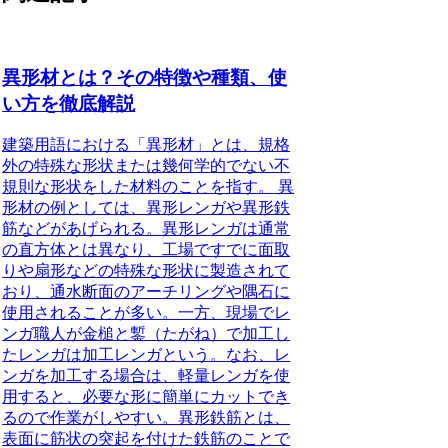
異形材とは？その特徴や種類、使
い方を徹底解説
建築用語における「異形材」とは、規格
外の特殊な形状または幾何学的でない不
規則な形状をした材
料のことを指す。
異
形材の例としては、異形レンガや異形鉄
筋などがあげられる。異形レンガは通常
の直方体とは異なり、工場ですでに面取
りや扇形などの特殊な形状に製造されて
おり、通水断面のアーチリングや隅石に
使用されることが多
い。一方、現場でレ
ンガ職人が金槌と鏨（たがね）で加工し
たレンガは加工レンガという。
なお、レ
ンガを加工する場合は、軽量レンガを使
用すると、必要な形に簡単にカットでき
るので作業がしやすい。異形鉄筋とは、
表面に筋状の突起を付けた鉄筋のことで