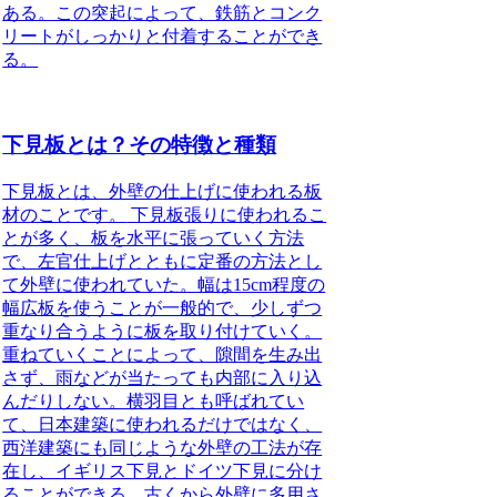
ある。この突起によって
、鉄筋とコンク
リートがしっかりと付着することができ
る。
下見板とは？その特徴と種類
下見板とは、外壁の仕上げに使われる板
材のことです。
下見板張りに使われるこ
とが多く、板を水平に張っていく方法
で、左官仕上げとともに定番の方法とし
て外壁に使われていた。幅は15cm程度の
幅広板を使うことが一般的で、少しずつ
重なり合うように板を取り付けていく。
重ねていくことによって、隙間を生み出
さず、雨などが当たっても内部に入り込
んだりしない。横羽目とも呼ばれてい
て、日本建築に使われるだけではなく、
西洋建築にも同じような外壁の工法が存
在し、イギリス下見とドイツ下見に分け
ることができる。古くから外壁に多用さ