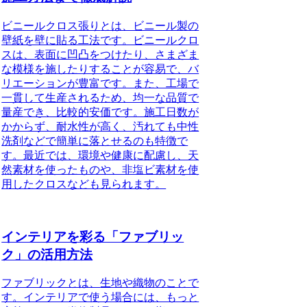
ビニールクロス張り
とは、ビニール製の
壁紙を壁に貼る工法です。ビニールクロ
スは、表面に凹凸をつけたり、さまざま
な模様を施したりすることが容易で、バ
リエーションが豊富です。また、工場で
一貫して生産されるため、均一な品質で
量産でき、比較的安価です。施工日数が
かからず、耐水性が高く、汚れても中性
洗剤などで簡単に落とせるのも特徴で
す。最近では、環境や健康に配慮し、天
然素材を使ったものや、非塩ビ素材を使
用したクロスなども見られます。
インテリアを彩る「ファブリッ
ク」の活用方法
ファブリックとは、
生地や織物
のことで
す。インテリアで使う場合には、もっと