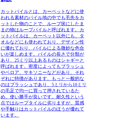
カットパイルとは
、カーペットなどに使
われる素材のパイル地の中でも毛先をカ
ットした物のことで、ループ状にしたま
まの物はループパイルと呼ばれます。カ
ットパイルは、カーペット以外にも、タ
オルなどにも使われており、デザイン性
に優れており、パイルによる微妙な色合
いが楽しめます。パイルの長さで分類が
あり、25ミリ以上あるものはシャギーと
呼ばれます。密度によってもブラッシュ
やベロア、サキソニーなどがあり、それ
ぞれに特徴があります。もっと一般的な
のはブラッシュであり、5ミリから10ミリ
の毛足で均一に買って押されているた
め、使い勝手が良いです。耐久性という
点ではループタイルに劣りますが、質感
や手触りはカットパイルのほうが優れて
います。