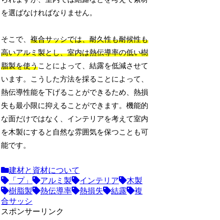
を選ばなければなりません。
そこで、
複合サッシでは、耐久性も耐候性も
高いアルミ製とし、室内は熱伝導率の低い樹
脂製を使う
ことによって、結露を低減させて
います。こうした方法を採ることによって、
熱伝導性能を下げることができるため、熱損
失も最小限に抑えることができます。機能的
な面だけではなく、インテリアを考えて室内
を木製にすると自然な雰囲気を保つことも可
能です。
建材と資材について
「プ」
アルミ製
インテリア
木製
樹脂製
熱伝導率
熱損失
結露
複
合サッシ
スポンサーリンク