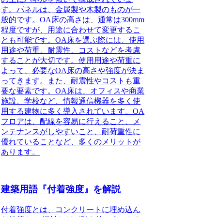
す。パネルは、金属製や木製のものが一
般的です。OA床の高さは、通常は300mm
程度ですが、用途に合わせて変更するこ
とも可能です。OA床を選ぶ際には、
使用
用途や荷重、耐震性、コストなど
を考慮
することが大切です。使用用途や荷重に
よって、必要なOA床の高さや強度が決ま
ってきます。また、耐震性やコストも重
要な要素です。OA床は、オフィスや商業
施設、学校など、情報通信機器を多く使
用する建物に多く導入されています。OA
フロアは、配線を容易に行えること、メ
ンテナンスがしやすいこと、耐荷重性に
優れていることなど、多くのメリットが
あります。
建築用語『付着強度』を解説
付着強度とは、コンクリートに埋め込ん