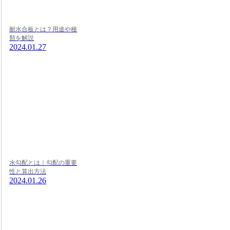
耐水合板とは？用途や種
類を解説
2024.01.27
水勾配とは｜勾配の重要
性と算出方法
2024.01.26