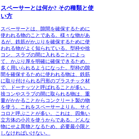
スペーサーとは何か? その種類と使
い方
スペーサーとは、隙間を確保するために
使われる物のこと
である。様々な物があ
るが、鉄筋がかぶりを確保するために使
われる物がよく知られている。型枠や捨
コン、スラブの間に入れることによっ
て、かぶり厚を明確に確保できるため、
多く用いられるようになった。型枠の隙
間を確保するために使われる物は、鉄筋
に取り付けられる円形のプラスチック材
で、ドーナッツと呼ばれることが多い。
捨コンやスラブの間に取られる物は、重
量がかかることからコンクリート製の物
を使う。これをスペーサーよりも、サイ
コロと呼ぶことが多い。これは、四角い
立方体の小片を使うからである。どんな
物にせよ異物となるため、
必要最小限と
しなければいけない
。