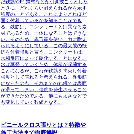
だ鉄筋やPC鋼材などが引き抜こうとした
ときに、どれぐらい耐えられるかを示す
強度のことである。
これによりどれほど
固く付着しているかを知ることができ
る。
鉄筋は、コンクリートとは異なる素
材であるため、一体になることはできな
い。
そのため、異形筋を使い、力に耐え
られるようにしている。
この最大限の抵
抗を付着強度と言う。
コンクリートは、
水和反応によって硬化することになる。
水は蒸発していくため、体積が収縮する
ことになるが、これが鉄筋を拘束し付着
強度として表れると考えられる。
異形筋
になったのも、それまでの丸鋼では表面
が滑ってしまい、強度を発生させること
ができたためである。
他にも太さなどで
も変化していく数値となる。
ビニールクロス張りとは？特徴や
施工方法まで徹底解説