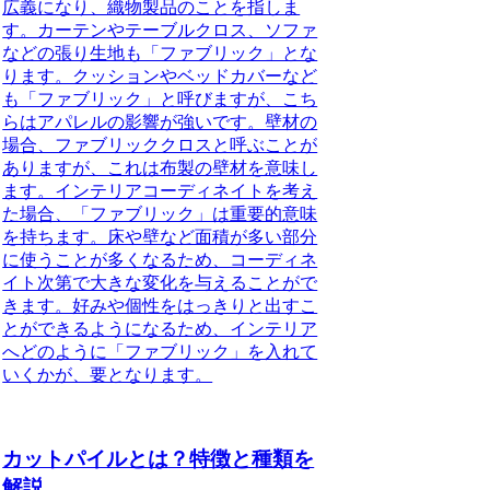
広義になり、
織物製品
のことを指しま
す。カーテンやテーブルクロス、ソファ
などの張り生地も「ファブリック」とな
ります。クッションやベッドカバーなど
も「ファブリック」と呼びますが、こち
らはアパレルの影響が強いです。壁材の
場合、ファブリッククロスと呼ぶことが
ありますが、これは布製の壁材を意味し
ます。インテリアコーディネイトを考え
た場合、「ファブリック」は重要的意味
を持ちます。床や壁など面積が多い部分
に使うことが多くなるため、コーディネ
イト次第で大きな変化を与えることがで
きます。好みや個性をはっきりと出すこ
とができるようになるため、インテリア
へどのように「ファブリック」を入れて
いくかが、要となります。
カットパイルとは？特徴と種類を
解説