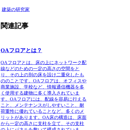
建築の研究家
関連記事
OAフロアとは？
OAフロアとは
、床の上にネットワーク配
線などのための一定の高さの空間をと
り、その上の別の床を設け二重化したも
ののことです。OAフロアは、オフィスや
商業施設、学校など、情報通信機器を多
く使用する建物に多く導入されていま
す。OAフロアには、配線を容易に行える
こと、メンテナンスがしやすいこと、耐
荷重性に優れていることなど、多くのメ
リットがあります。OA床の構造は、
床面
から一定の高さに支柱を立て、その支柱
の上にパネルを敷いて構成
されていま