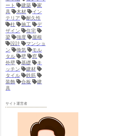
ート
建築
家
具
木材
イン
テリア
耐久性
柱
施工
デ
ザイン
住宅
梁
強度
屋根
設計
マンショ
ン
換気
モル
タル
壁
窓
外壁
基礎
キ
ッチン
建材
タイル
鉄筋
装飾
合板
建
具
サイト運営者