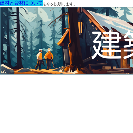
建材と資材について
建材と資材について
建材と資材について
建材と資材について
建材と資材について
建材と資材について
建材と資材について
建築に関する用語と関連法令を説明します。