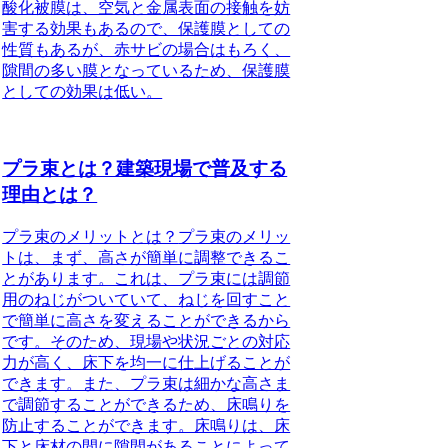
酸化被膜は、空気と金属表面の接触を妨
害する効果もあるので、保護膜としての
性質もあるが、赤サビの場合はもろく、
隙間の多い膜となっているため、保護膜
としての効果は低い。
プラ束とは？建築現場で普及する
理由とは？
プラ束のメリットとは？
プラ束のメリッ
トは、まず、高さが簡単に調整できるこ
とがあります。これは、プラ束には調節
用のねじがついていて、ねじを回すこと
で簡単に高さを変えることができるから
です。そのため、現場や状況ごとの対応
力が高く、床下を均一に仕上げることが
できます。また、プラ束は細かな高さま
で調節することができるため、床鳴りを
防止することができます。床鳴りは、床
下と床材の間に隙間があることによって