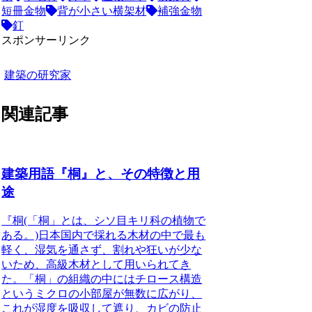
短冊金物
背が小さい横架材
補強金物
釘
スポンサーリンク
建築の研究家
関連記事
建築用語『桐』と、その特徴と用
途
『桐(「桐」とは、シソ目キリ科の植物で
ある。)
日本国内で採れる木材の中で最も
軽く、湿気を通さず、割れや狂いが少な
いため、高級木材として用いられてき
た。
「桐」の組織の中にはチロース構造
というミクロの小部屋が無数に広がり、
これが湿度を吸収して遮り、カビの防止