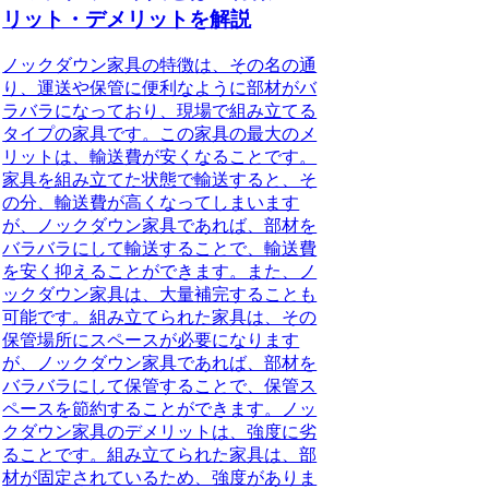
リット・デメリットを解説
ノックダウン家具の特徴
は、その名の通
り、運送や保管に便利なように部材がバ
ラバラになっており、現場で組み立てる
タイプの家具です。この家具の最大のメ
リットは、輸送費が安くなることです。
家具を組み立てた状態で輸送すると、そ
の分、輸送費が高くなってしまいます
が、ノックダウン家具であれば、部材を
バラバラにして輸送することで、輸送費
を安く抑えることができます。また、ノ
ックダウン家具は、大量補完することも
可能です。組み立てられた家具は、その
保管場所にスペースが必要になります
が、ノックダウン家具であれば、部材を
バラバラにして保管することで、保管ス
ペースを節約することができます。ノッ
クダウン家具のデメリットは、強度に劣
ることです。組み立てられた家具は、部
材が固定されているため、強度がありま