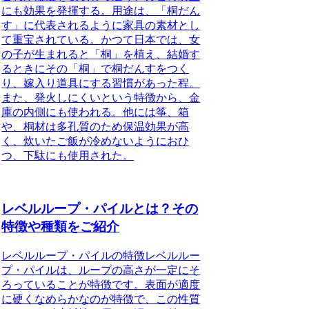
にも効果を発揮する。
用途は、「桐だん
す」に代表されるように家具の素材とし
て重宝されている。かつて日本では、女
の子が生まれると「桐」を植え、結婚す
るときにその「桐」で桐だんすをつく
り、嫁入り道具にする習慣があった程。
また、発火しにくいという特徴から、金
庫の内側にも使われる。他には筝、箱
や、桐材は多孔質のため保温効果が高
く、炊いたご飯が冷めないようにおひ
つ、下駄にも使用された。
レベルループ・パイルとは？その
特徴や種類をご紹介
レベルループ・パイルの特徴
レベルルー
プ・パイルは、ループの高さが一定にそ
ろっていることが特徴です。表面が適度
に硬くなめらかなのが特徴で、この性質