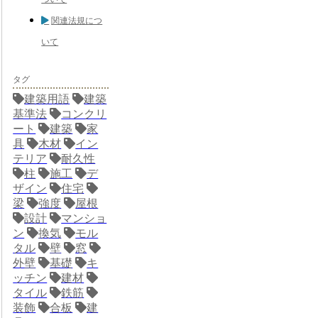
関連法規につ
いて
タグ
建築用語
建築
基準法
コンクリ
ート
建築
家
具
木材
イン
テリア
耐久性
柱
施工
デ
ザイン
住宅
梁
強度
屋根
設計
マンショ
ン
換気
モル
タル
壁
窓
外壁
基礎
キ
ッチン
建材
タイル
鉄筋
装飾
合板
建