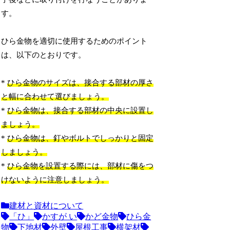
す。
ひら金物を適切に使用するためのポイント
は、以下のとおりです。
*
ひら金物のサイズは、接合する部材の厚さ
と幅に合わせて選びましょう。
*
ひら金物は、接合する部材の中央に設置し
ましょう。
*
ひら金物は、釘やボルトでしっかりと固定
しましょう。
*
ひら金物を設置する際には、部材に傷をつ
けないように注意しましょう。
建材と資材について
「ひ」
かすが い
かど金物
ひら金
物
下地材
外壁
屋根工事
横架材