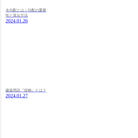
水勾配とは｜勾配の重要
性と算出方法
2024.01.26
建築用語『役物』とは？
2024.01.27