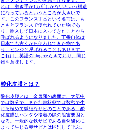
きもメンテナンスが容易となります。こ
れは、継ぎ手が1カ所しかないという構造
になっているというところが大きいで
す。このフランス丁番という名前は、も
ともとフランスで使われていた物であ
り、輸入して日本に入ってきたことから
呼ばれるようになりました。丁番自体は
日本でも古くから使われてきた物であ
り、ヒンジと呼ばれることもあります。
これは、英語のhingeからきており、同じ
物を意味します。
酸化皮膜とは？
酸化皮膜とは、金属類の表面に、大気中
では数分で、また加熱状態では数秒で生
じる極めて微細なサビのことである。
酸
化皮膜はハンダや接着の際の阻害要因と
なる。
一般的な鉄サビである自然酸化に
よって生じる赤サビとは区別して呼ぶ。