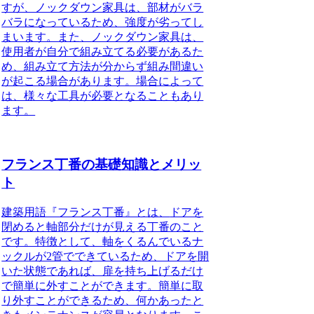
すが、ノックダウン家具は、部材がバラ
バラになっているため、強度が劣ってし
まいます。また、ノックダウン家具は、
使用者が自分で組み立てる必要があるた
め、組み立て方法が分からず組み間違い
が起こる場合があります。場合によって
は、様々な工具が必要となることもあり
ます。
フランス丁番の基礎知識とメリッ
ト
建築用語『フランス丁番』とは、
ドアを
閉めると軸部分だけが見える丁番のこと
です。特徴として、軸をくるんでいるナ
ックルが2管でできているため、ドアを開
いた状態であれば、扉を持ち上げるだけ
で簡単に外すことができます。簡単に取
り外すことができるため、何かあったと