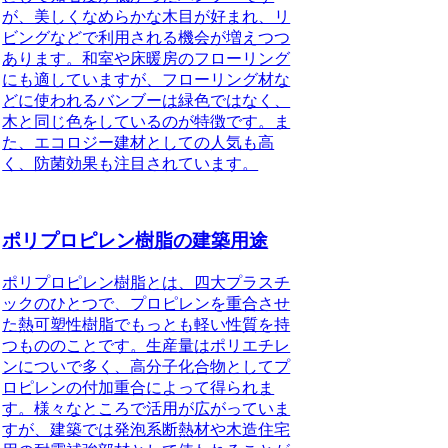
が、美しくなめらかな木目が好まれ、リ
ビングなどで利用される機会が増えつつ
あります。和室や床暖房のフローリング
にも適していますが、フローリング材な
どに使われるバンブーは緑色ではなく、
木と同じ色をしているのが特徴です。ま
た、エコロジー建材としての人気も高
く、防菌効果も注目されています。
ポリプロピレン樹脂の建築用途
ポリプロピレン樹脂とは、四大プラスチ
ックのひとつで、プロピレンを重合させ
た熱可塑性樹脂でもっとも軽い性質を持
つもの
のことです。生産量はポリエチレ
ンについで多く、高分子化合物としてプ
ロピレンの付加重合によって得られま
す。様々なところで活用が広がっていま
すが、建築では発泡系断熱材や木造住宅