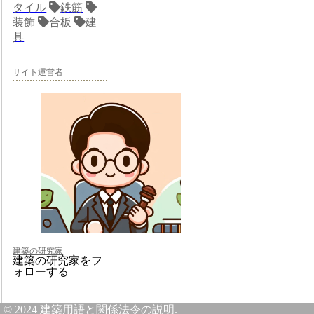
タイル
鉄筋
装飾
合板
建
具
サイト運営者
建築の研究家
建築の研究家をフ
ォローする
© 2024 建築用語と関係法令の説明.