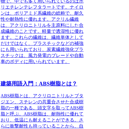
物で、中でも多く用いられているのはポ
リエチレンテレフタラートです。ナイロ
ンは、ポリアミド系繊維の総称で、耐久
性や耐熱性に優れます。アクリル繊維
は、アクリロニトリルを主原料にした合
成繊維のことです。軽量で透湿性に優れ
ます。これらの繊維は、繊維単体として
だけではなく、プラスチックなどの補強
にも用いられており、炭素繊維強化プラ
スチックは、風力発電のブレードや自動
車のボディに用いられています。
建築用語入門：ABS樹脂とは？
ABS樹脂
とは、アクリロニトリルとブタ
ジエン、スチレンの共重合させた合成樹
脂の一種である。頭文字を取ってABS樹
脂と呼ぶ。ABS樹脂は、耐熱性に優れて
おり、低温にも耐えることができる。さ
らに衝撃耐性も持っていることから、自