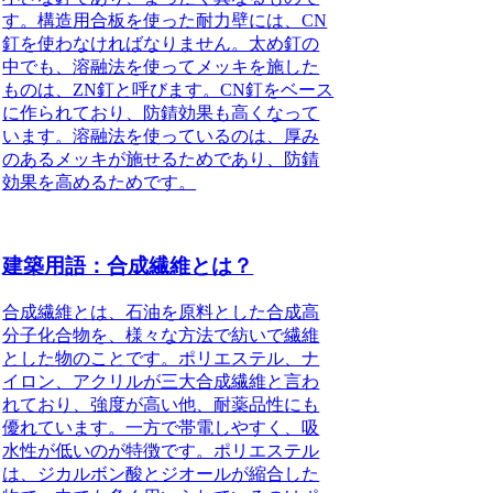
す。構造用合板を使った耐力壁には、CN
釘を使わなければなりません。太め釘の
中でも、溶融法を使ってメッキを施した
ものは、ZN釘と呼びます。CN釘をベース
に作られており、防錆効果も高くなって
います。溶融法を使っているのは、厚み
のあるメッキが施せるためであり、防錆
効果を高めるためです。
建築用語：合成繊維とは？
合成繊維とは、石油を原料とした合成高
分子化合物を、様々な方法で紡いで繊維
とした物のこと
です。ポリエステル、ナ
イロン、アクリルが三大合成繊維と言わ
れており、強度が高い他、耐薬品性にも
優れています。一方で帯電しやすく、吸
水性が低いのが特徴です。ポリエステル
は、ジカルボン酸とジオールが縮合した