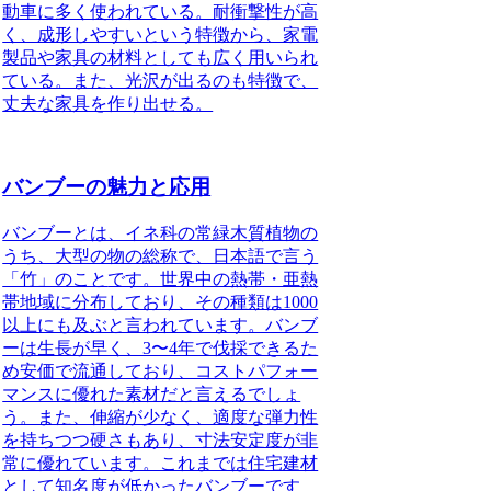
動車に多く使われている。耐衝撃性が高
く、成形しやすいという特徴から、家電
製品や家具の材料としても広く用いられ
ている。また、光沢が出るのも特徴で、
丈夫な家具を作り出せる。
バンブーの魅力と応用
バンブーとは、イネ科の常緑木質植物の
うち、大型の物の総称で、日本語で言う
「竹」のこと
です。世界中の熱帯・亜熱
帯地域に分布しており、その種類は1000
以上にも及ぶと言われています。バンブ
ーは生長が早く、3〜4年で伐採できるた
め安価で流通しており、コストパフォー
マンスに優れた素材だと言えるでしょ
う。また、伸縮が少なく、適度な弾力性
を持ちつつ硬さもあり、寸法安定度が非
常に優れています。これまでは住宅建材
として知名度が低かったバンブーです