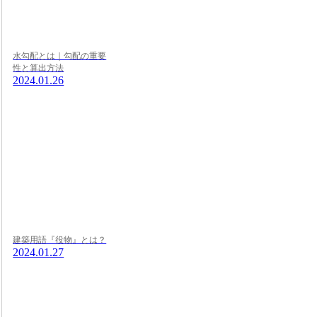
水勾配とは｜勾配の重要
性と算出方法
2024.01.26
建築用語『役物』とは？
2024.01.27