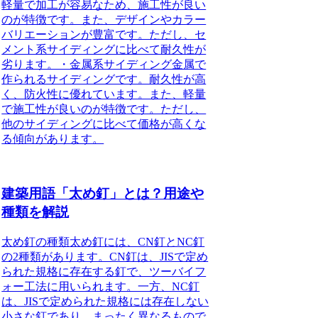
軽量で加工が容易なため、施工性が良い
のが特徴です。また、デザインやカラー
バリエーションが豊富です。ただし、セ
メント系サイディングに比べて耐久性が
劣ります。・金属系サイディング金属で
作られるサイディングです。耐久性が高
く、防火性に優れています。また、軽量
で施工性が良いのが特徴です。ただし、
他のサイディングに比べて価格が高くな
る傾向があります。
建築用語「太め釘」とは？用途や
種類を解説
太め釘の種類
太め釘には、CN釘とNC釘
の2種類があります。CN釘は、JISで定め
られた規格に存在する釘で、ツーバイフ
ォー工法に用いられます。一方、NC釘
は、JISで定められた規格には存在しない
小さな釘であり、まったく異なるもので