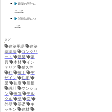
建築の設計に
ついて
関連法規につ
いて
タグ
建築用語
建築
基準法
コンクリ
ート
建築
家
具
木材
イン
テリア
耐久性
柱
施工
デ
ザイン
住宅
梁
強度
屋根
設計
マンショ
ン
換気
モル
タル
壁
窓
外壁
基礎
キ
ッチン
建材