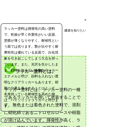
ラッカー塗料は揮発性の高い塗料
建築を知りたい
で、乾燥が早く作業性がいい反面、
塗膜が薄くなりやすく、耐候性とい
う面では劣ります。艶が出やすく耐
摩耗性は優れている反面で、白化現
象を引き起こしてしまう欠点を持っ
ています。また、光沢を生かしたま
ま、顔料を加えている物をラッカー
ラッカー塗料とは。
エナメルと呼び、顔料を入れない透
明なクリアラッカーもあります。樹
脂の分量を多くすることによって、
ラッカー塗料とは、ラッカー塗料の一種
本来持っている耐候性を高めた物
であるラッカーを用いて塗装することで
は、ハイソリッドラッカーと呼びま
す。無色または着色された塗料で、溶剤
す。
に硝化綿であるニトロセルロースや樹脂
が溶け込んでいます。揮発性が高く、ラ