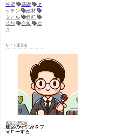
外壁
基礎
キ
ッチン
建材
タイル
鉄筋
装飾
合板
建
具
サイト運営者
建築の研究家
建築の研究家をフ
ォローする