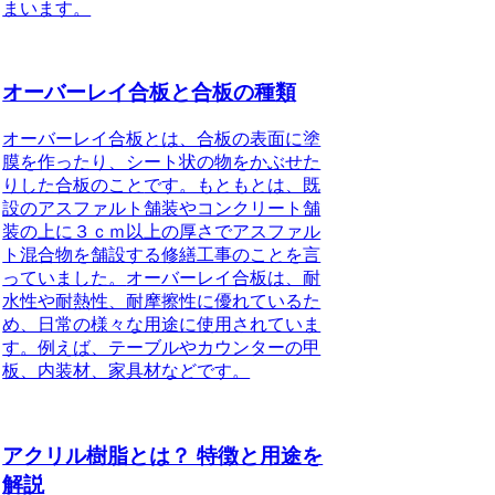
まいます。
オーバーレイ合板と合板の種類
オーバーレイ合板とは、合板の表面に塗
膜を作ったり、シート状の物をかぶせた
りした合板のこと
です。もともとは、既
設のアスファルト舗装やコンクリート舗
装の上に３ｃｍ以上の厚さでアスファル
ト混合物を舗設する修繕工事のことを言
っていました。
オーバーレイ合板は、耐
水性や耐熱性、耐摩擦性に優れているた
め、日常の様々な用途に使用されていま
す
。例えば、テーブルやカウンターの甲
板、内装材、家具材などです。
アクリル樹脂とは？ 特徴と用途を
解説