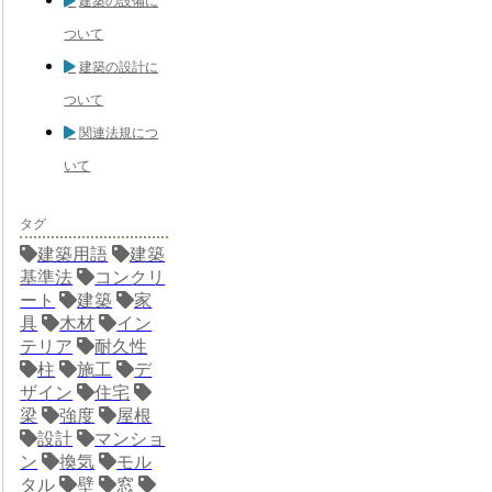
建築の設備に
ついて
建築の設計に
ついて
関連法規につ
いて
タグ
建築用語
建築
基準法
コンクリ
ート
建築
家
具
木材
イン
テリア
耐久性
柱
施工
デ
ザイン
住宅
梁
強度
屋根
設計
マンショ
ン
換気
モル
タル
壁
窓