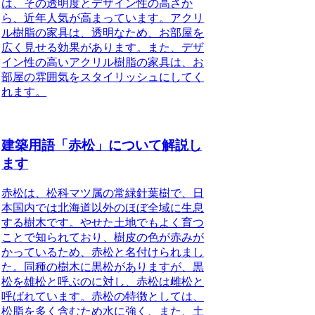
は、その透明度とデザイン性の高さか
ら、近年人気が高まっています。アクリ
ル樹脂の家具は、透明なため、お部屋を
広く見せる効果があります。また、デザ
イン性の高いアクリル樹脂の家具は、お
部屋の雰囲気をスタイリッシュにしてく
れます。
建築用語「赤松」について解説し
ます
赤松は、松科マツ属の常緑針葉樹で、日
本国内では北海道以外のほぼ全域に生息
する樹木です。やせた土地でもよく育つ
ことで知られており、樹皮の色が赤みが
かっているため、赤松と名付けられまし
た。
同種の樹木に黒松がありますが、黒
松を雄松と呼ぶのに対し、赤松は雌松と
呼ばれています。赤松の特徴としては、
松脂を多く含むため水に強く、また、土