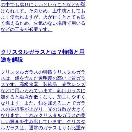
の中でも腐りにくいということなどが挙
げられます。そのため、土中杭としても
よく使われますが、火が付くととても良
く燃えるため、火気のない場所で用いる
などの工夫が必要です。
クリスタルガラスとは？特徴と用
途を解説
クリスタルガラスの特徴
クリスタルガラ
スは、鉛を含んだ透明度の高い上質ガラ
スです。高級食器、装飾品、光学レンズ
などに用いられています。
鉛はガラスに
加えると融点が低くなり、加工しやすく
なります。また、鉛を加えることでガラ
スの屈折率が上がり、光の分散が大きく
なります。これがクリスタルガラスの美
しい輝きを生み出しています。クリスタ
ルガラスは、通常のガラスよりも比重が