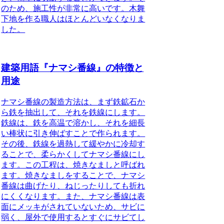
のため、施工性が非常に高いです。木舞
下地を作る職人はほとんどいなくなりま
した。
建築用語『ナマシ番線』の特徴と
用途
ナマシ番線
の製造方法は、まず鉄鉱石か
ら鉄を抽出して、それを鉄線にします。
鉄線は、鉄を高温で溶かし、それを細長
い棒状に引き伸ばすことで作られます。
その後、鉄線を過熱して緩やかに冷却す
ることで、柔らかくしてナマシ番線にし
ます。この工程は、焼きなましと呼ばれ
ます。焼きなましをすることで、ナマシ
番線は曲げたり、ねじったりしても折れ
にくくなります。また、ナマシ番線は表
面にメッキがされていないため、サビに
弱く、屋外で使用するとすぐにサビてし