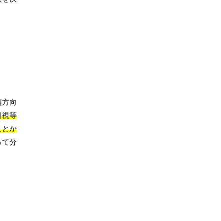
縦方向
目視等
ことか
って分