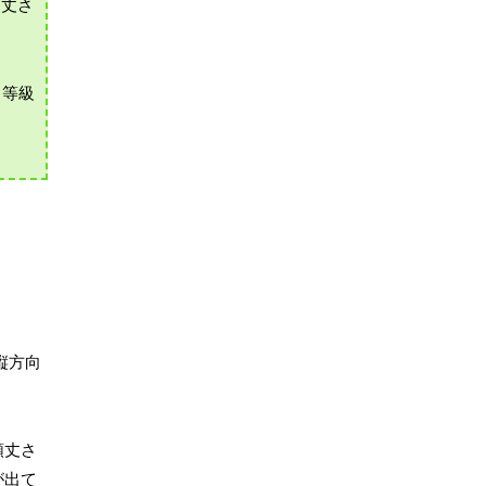
頑丈さ
、等級
縦方向
頑丈さ
が出て