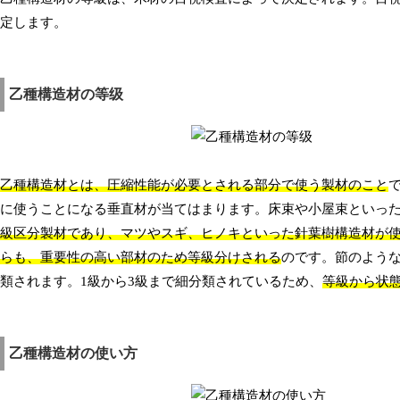
定します。
乙種構造材の等级
乙種構造材とは、圧縮性能が必要とされる部分で使う製材のこと
に使うことになる垂直材が当てはまります。床束や小屋束といっ
級区分製材であり、マツやスギ、ヒノキといった針葉樹構造材が
らも、重要性の高い部材のため等級分けされる
のです。節のよう
類されます。1級から3級まで細分類されているため、
等級から状
乙種構造材の使い方