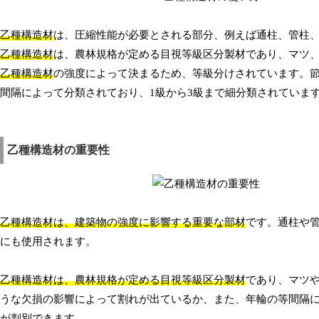
乙種構造材
は、圧縮性能が必要とされる部分、例えば通柱、管柱
乙種構造材
は、農林規格が定める目視等級区分製材であり、マツ
乙種構造材
の強度によって決まるため、等級分けされています。
間隔によって分類されており、1級から3級まで細分類されていま
乙種構造材の重要性
乙種構造材は、建築物の強度に影響する重要な部材
です。通柱や
にも使用されます。
乙種構造材は、農林規格が定める目視等級区分製材
であり、マツ
うな欠損の影響によって割れが出ているか、また、年輪の等間隔に
が判別できます。