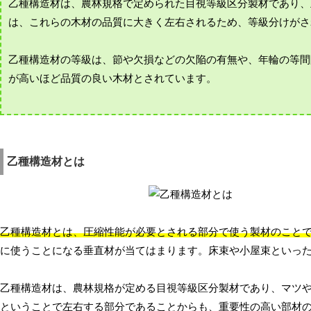
乙種構造材は、農林規格で定められた目視等級区分製材であり、
は、これらの木材の品質に大きく左右されるため、等級分けがさ
乙種構造材の等級は、節や欠損などの欠陥の有無や、年輪の等間
が高いほど品質の良い木材とされています。
乙種構造材とは
乙種構造材とは、圧縮性能が必要とされる部分で使う製材のこと
に使うことになる垂直材が当てはまります。床束や小屋束といっ
乙種構造材は、農林規格が定める目視等級区分製材であり、マツ
ということで左右する部分であることからも、重要性の高い部材