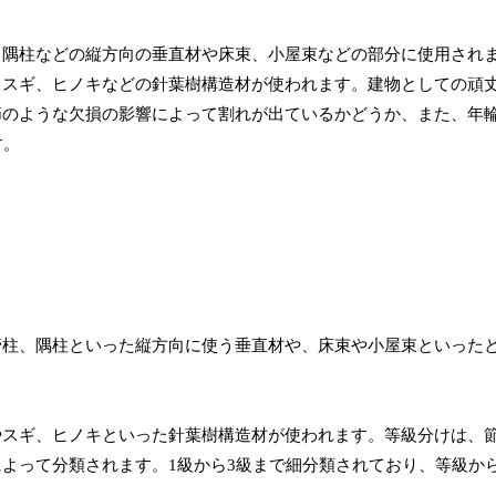
、隅柱などの縦方向の垂直材や床束、小屋束などの部分に使用され
、スギ、ヒノキなどの針葉樹構造材が使われます。建物としての頑
節のような欠損の影響によって割れが出ているかどうか、また、年
す。
管柱、隅柱といった縦方向に使う垂直材や、床束や小屋束といった
やスギ、ヒノキといった針葉樹構造材が使われます。等級分けは、
よって分類されます。1級から3級まで細分類されており、等級か