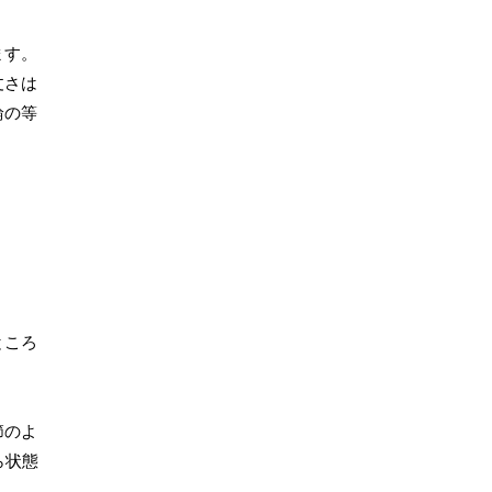
ます。
丈さは
輪の等
ところ
節のよ
ら状態