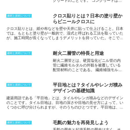
クリートのことです。
コンクリートは、
うことを考えた場合、両者の特性を生か
硬化するために水和反応が必要となりま
すことができれば、便利に活用できま
す。この際に、応力が発生しひび割れが
す。トレーテーブルのデメリットは、脚
出てしまうことが多いです。そこで、低
がある分だけトレーより重くコンパクト
クロス貼りとは？日本の塗り壁か
建材と資材について
発熱コンクリートにすることによって、
に使うことはできず、簡易的な設計のた
らビニールクロスに
厚みを持たせてもひび割れを抑制するこ
めテーブルほど強度は持っていないとい
とができるようになります。ダムや大型
クロス貼り
とは、紙や布などを壁や天井に貼って仕上げること。
日本
う点です。また、脚の長さはトレーの長
構造物などでは、1回で打設するコンクリ
では、もともと塗り壁が一般的で、湿式と呼ばれる工法を取っていた
さが限界となるため、高さを取れば大き
ートの量が大きいためコンクリートが基
が、施工時間が長くなってしまうデメリットを持っていた。
そこで、
な物となり、コンパクトにすると低くな
本になってきますが、どうしても発熱量
下地を石膏ボードなどにして、壁紙としてクロスを貼る方法が普及。
ってしまうという欠点もあります。
が大きくなってしまいます。他にも、自
時間も短縮できるようになり、単価も大幅に下がったことから、現在
己収縮を抑えるためにも水和熱を抑える
はほとんどの物件がクロス貼りになった。ビニールや布だけではな
耐火二層管の特長と用途
建材と資材について
ためにも必要です。基本としては、発熱
く、紙や無機材といった物も利用されているため、環境にあった物を
耐火二層管とは、硬質塩化ビニル管の内
しやすい主要鉱物を抑えた中庸熱ポルト
選択することが可能。もっと大きなシェアになっているのはビニール
管に繊維モルタルの外観を被覆している
ランドセメントを使うことによって発熱
クロスで、膨大なバリエーションが存在する。不燃処理を施した紙を
配管材料のことである。
繊維補強モルタ
を抑えることができるようになります。
裏打ちすることで、火災時の安全性も高めている。
ル二層管とも言う。一般的にはトミジ管
とも呼ばれ、防火区画の貫通処理が必要
な場所でも使用できる。繊維モルタルで
平目地とは？タイルやレンガ積み
建材と資材について
加工されているため吸水性や吸湿性があ
デザインの基礎知識
り、鋼管や銅管、ステンレス管などの金
属管や、塩化ビニル管などのように防露
建築用語である
「平目地」
とは、タイルやレンガ積みなどのデザイン
施行を必要としないのが特徴である。こ
のことです。タイル目地は、目地の深さや目地の見せ方によって、い
れにより工期短縮やコストダウンにつな
くつかに呼び分けられますが、そのうちのひとつです。
平目地
は、断
がる。また、流水音の遮音性が高いこと
面が垂直で、表面と同じ平面（高さ）に施工された目地のことです。
も挙げられる。
表面よりも低く施工する「沈み目地」の方が一般的ですが、平目地
は、表面と同じ高さに施工されるため、タイルやレンガの表面がより
毛氈の魅力を再発見しよう
建材と資材について
平滑に見えます。
毛氈の歴史と起源
毛氈の歴史は古く、そ