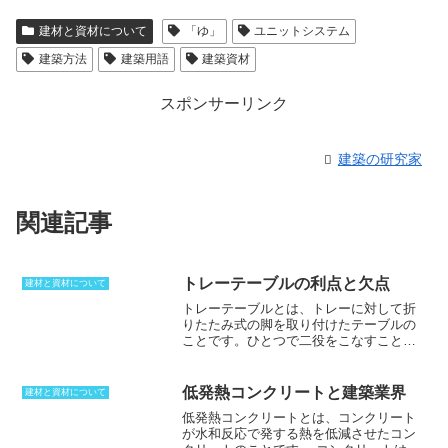
建材と資材について
「ゆ」
ユニットシステム
建築方法
建築用語
建築資材
スポンサーリンク
建築の研究家
関連記事
トレーテーブルの利点と欠点
建材と資材について
トレーテーブルとは、
トレーに対して折
りたたみ式の脚を取り付けたテーブルの
こと
です。ひとつで二役をこなすことが
できるため、便利に活用できます。トレ
ーテーブルのメリットは、使用時にテー
ブルを出したりしまったりすることに対
低発熱コンクリートと建築業界
建材と資材について
して、トレーとしても活用することがで
低発熱コンクリートとは、コンクリート
きるため、面倒な手間を軽減することが
が水和反応で発する熱を低減させたコン
可能だという点です。また、簡易的に使