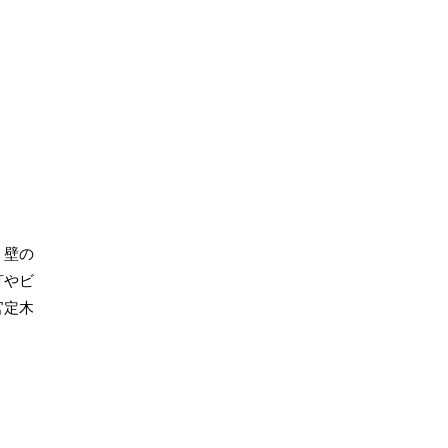
、壁の
釘やビ
官定木