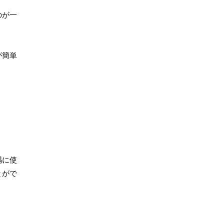
のが一
が簡単
隅に使
とがで