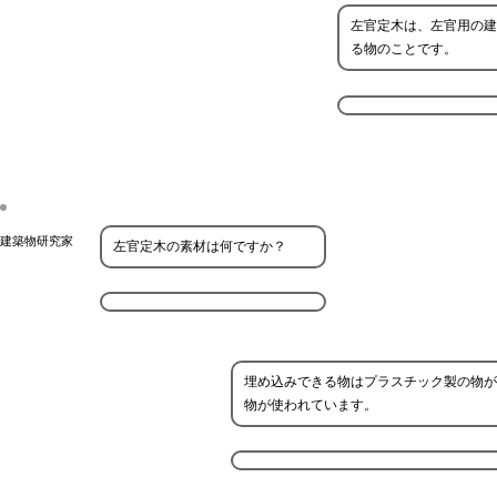
左官定木は、左官用の建
る物のことです。
建築物研究家
左官定木の素材は何ですか？
埋め込みできる物はプラスチック製の物が
物が使われています。