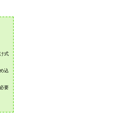
け式
め込
必要