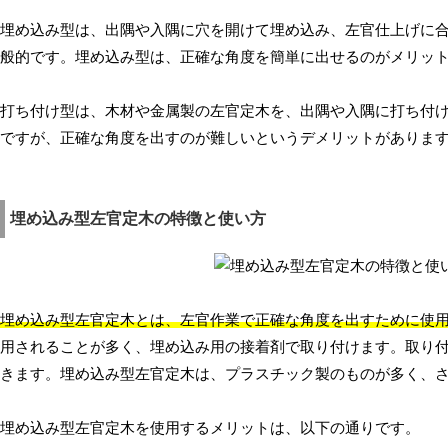
埋め込み型は、出隅や入隅に穴を開けて埋め込み、左官仕上げに
般的です。埋め込み型は、正確な角度を簡単に出せるのがメリッ
打ち付け型は、木材や金属製の左官定木を、出隅や入隅に打ち付
ですが、正確な角度を出すのが難しいというデメリットがありま
埋め込み型左官定木の特徴と使い方
埋め込み型左官定木とは、左官作業で正確な角度を出すために使
用されることが多く、埋め込み用の接着剤で取り付けます。取り
きます。埋め込み型左官定木は、プラスチック製のものが多く、
埋め込み型左官定木を使用するメリットは、以下の通りです。