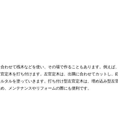
に合わせて桟木などを使い、その場で作ることもあります。例えば
左官定木を打ち付けます。左官定木は、出隅に合わせてカットし、
モルタルを塗っていきます。打ち付け型左官定木は、埋め込み型左
ため、メンテナンスやリフォームの際にも便利です。