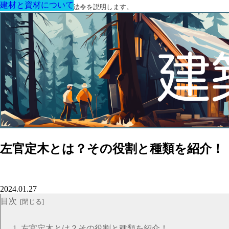
建材と資材について
建材と資材について
建材と資材について
建材と資材について
建材と資材について
建材と資材について
建材と資材について
建築に関する用語と関連法令を説明します。
左官定木とは？その役割と種類を紹介！
2024.01.27
目次
左官定木とは？その役割と種類を紹介！