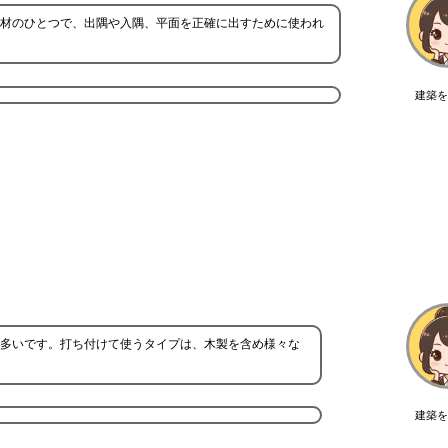
材のひとつで、出隅や入隅、平面を正確に出すために使われ
建築を
多いです。打ち付けて使うタイプは、木製を含め様々な
建築を