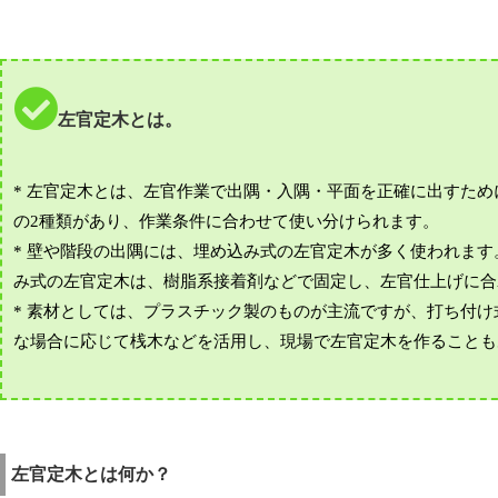
左官定木とは。
* 左官定木とは、左官作業で出隅・入隅・平面を正確に出すた
の2種類があり、作業条件に合わせて使い分けられます。
* 壁や階段の出隅には、埋め込み式の左官定木が多く使われま
み式の左官定木は、樹脂系接着剤などで固定し、左官仕上げに合
* 素材としては、プラスチック製のものが主流ですが、打ち付
な場合に応じて桟木などを活用し、現場で左官定木を作ることも
左官定木とは何か？