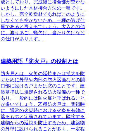
成としており、完成後に接合部が空かな
いようにした木材接合方法の一種です。
しかし、完全乾燥材であればこのように
しなくても空かないため、
一種の逃げ仕
事であると言える
でしょう。大入れの他
に、渡りあご、蟻欠け、当たり欠けなど
の仕口があります。
建築用語『防火戸』の役割とは
防火戸とは、火災の延焼または拡大を防
ぐために外壁や内部の防火区画などの開
口部に設ける戸または窓のことです。建
築基準法に規定される防火設備の一種で
あり、一般的には防火扉と呼ばれること
が多いでしょう。
乙種防火戸は、閉鎖時
に、通常の火災時における火炎を有効に
遮るものと定義されています。隣接する
建物からの延焼を防止するため、建築物
の外壁に設けられることが多く、一定程