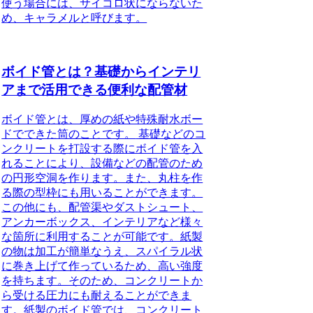
使う場合には、サイコロ状にならないた
め、キャラメルと呼びます。
ボイド管とは？基礎からインテリ
アまで活用できる便利な配管材
ボイド管とは、厚めの紙や特殊耐水ボー
ドでできた筒のことです。
基礎などのコ
ンクリートを打設する際にボイド管を入
れることにより、設備などの配管のため
の円形空洞を作ります。また、丸柱を作
る際の型枠にも用いることができます。
この他にも、配管渠やダストシュート、
アンカーボックス、インテリアなど様々
な箇所に利用することが可能です。紙製
の物は加工が簡単なうえ、スパイラル状
に巻き上げて作っているため、高い強度
を持ちます。そのため、コンクリートか
ら受ける圧力にも耐えることができま
す。紙製のボイド管では、コンクリート