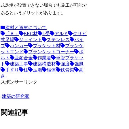
式足場が設置できない場合でも施工が可能で
あるというメリットがあります。
建材と資材について
「Ｂ」
BRC材
L受
アルミ
クサビ
式足場
ジョイント
ステンレス
パイ
プ
ハンガー
ブラケット材
ブランケ
ットエンド
ブランケットコーナー
ボ
ルト
亜鉛合金
作業者
単管ブラケッ
ト
建築工事
建築構造材
強度
強風
手すり
柱
足場
躯体
鉄骨梁
高
さ
スポンサーリンク
建築の研究家
関連記事