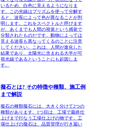
いるため、白色に見えるようになりま
す
。この光線はプリズムを使って分解す
ると、
波長によって色が異なることが判
明します。これをスペクトルと呼びます
が、あくまでも人間の視覚という感覚で
分類されたものだ
です。動物によっては
見える波長も異なってくるのことに注意
してください。これは、人間が進化した
結果であり、
太陽光に含まれる大半が可
視光線であるということにも起因しま
す
。
擬石とは? その特徴や種類、施工例
まで解説
擬石の種類
擬石には、大きく分けて2つの
種類があります。1つ目は、工場で最終仕
上げまで行なう工場仕上げの物です。工
場仕上げの擬石は、品質管理が行き届い