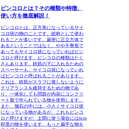
ピンコロとは？その種類や特徴、
使い方を徹底解説！
ピンコロとは、正方形になっているサイ
コロ状の物のこと
です。総称として使わ
れることが多いです。厳密に正立方体で
あるということではなく、やや不整形で
あってもサイコロ状になっていればピン
コロと呼びます。ピンコロの種類はたく
さんあります。
鉄筋の下に入れるための
スペーサーも、サイコロ状になっていれ
ばピンコロと呼ばれることがあります
。
これは、鉄筋がスラブに接しないように
クリアランスを維持するための物であ
り、一体化しても問題が内容にコンクリ
ート製で作られている物を使用します。
また、
舗石の中には、小さくサイコロ状
になっている物があるが、これもピンコ
ロと呼びます
が、土間に使う場合には6cm
程度の物を使います。もっと扁平な物を