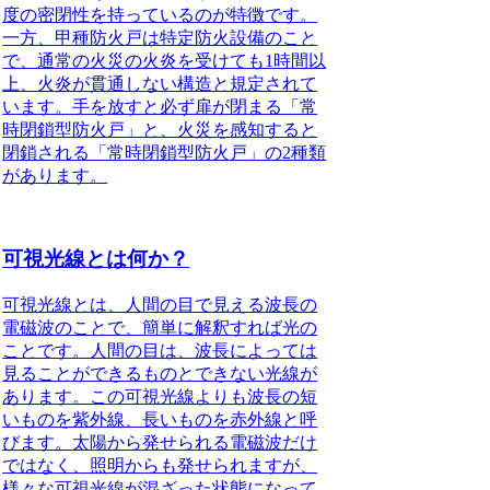
度の密閉性を持っているのが特徴です。
一方、甲種防火戸は特定防火設備のこと
で、通常の火災の火炎を受けても1時間以
上、火炎が貫通しない構造と規定されて
います。手を放すと必ず扉が閉まる「常
時閉鎖型防火戸」と、火災を感知すると
閉鎖される「常時閉鎖型防火戸」の2種類
があります。
可視光線とは何か？
可視光線とは、人間の目で見える波長の
電磁波のことで、簡単に解釈すれば光の
こと
です。人間の目は、波長によっては
見ることができるものとできない光線が
あります。この
可視光線よりも波長の短
いものを紫外線、長いものを赤外線と呼
びます。
太陽から発せられる電磁波だけ
ではなく、照明からも発せられますが、
様々な可視光線が混ざった状態になって