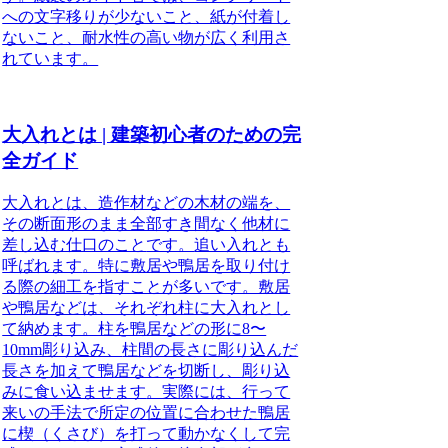
への文字移りが少ないこと、紙が付着し
ないこと、耐水性の高い物が広く利用さ
れています。
大入れとは | 建築初心者のための完
全ガイド
大入れとは、造作材などの木材の端を、
その断面形のまま全部すき間なく他材に
差し込む仕口のこと
です。
追い入れとも
呼ばれます
。特に敷居や鴨居を取り付け
る際の細工を指すことが多いです。敷居
や鴨居などは、それぞれ柱に大入れとし
て納めます。柱を鴨居などの形に8〜
10mm彫り込み、
柱間の長さに彫り込んだ
長さを加えて鴨居などを切断し、彫り込
みに食い込ませます
。実際には、行って
来いの手法で所定の位置に合わせた鴨居
に楔（くさび）を打って動かなくして完