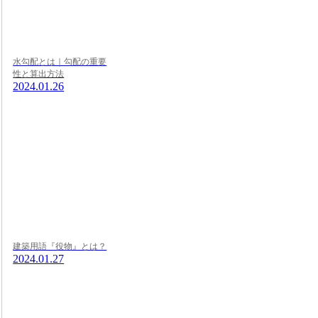
水勾配とは｜勾配の重要
性と算出方法
2024.01.26
建築用語『役物』とは？
2024.01.27