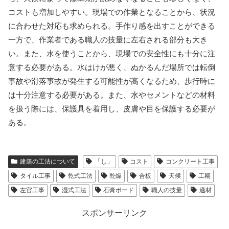
コストも増加しやすい。現場での作業となることから、状況
に合わせた対応も求められる。手作り感を出すことができる
一方で、作業者である職人の技量に左右される部分も大き
い。また、水を使うことから、現場での安全性にも十分に注
意する必要がある。水はけが悪く、ぬかるんだ場所では転倒
事故や滑落事故が発生する可能性が高くなるため、歩行時に
は十分注意する必要がある。また、水やセメントなどの材料
を扱う際には、保護具を着用し、皮膚や目を保護する必要が
ある。
建築の工法について
「し」
コスト
コンクリート工事
タイル工事
乾式工法
乾燥
合板
天候
工期
左官工事
湿式工法
石膏ボード
職人の技量
適材
スポンサーリンク