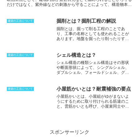
だけではなく、紫外線などの刺激から守ることによって、構造物本体
の劣化を遅らせることが可能だ。長く建物を使うことができるため、
コストパフォーマンスはその分だけ装荷することに。柱の外側で断熱
することになるため、内部への熱影響を遮断する。コンクリートは、
掘削とは？掘削工程の解説
建築の工法について
熱の伝導が高いため、どうしても外側の熱に影響されるが、遮断する
掘削とは、掘って削る工程のこと
であ
ことによって快適な環境とすることができるようになり、省エネにも
り、工事の名称としても使われることが
なる。外側で断熱するため、結露にも強くなる服地効果を持つ。木造
あります。地盤を掘ったり削ったりする
でも外張り断熱工法が行なわれることがあるが、釘が効かない素材と
ことによって穴をあけることも掘削と呼
なるため、仕上げの重い物を使ない。
びます。かつては、ピッケルやスコップ
を使って人力で行われていましたが、人
シェル構造とは？
建築の工法について
間の力では効率が良くありませんでし
シェル構造の種類
シェル構造はその形状
た。道具の強度があがったこともあり、
や断面形状によって、
シングルシェル
、
工作機を使うようになりました。人力で
ダブルシェル
、
フォールドシェル
、
グリ
行う場合にも、ブレーカーやチッパーと
ッドシェル
、
ドームシェル
などに分類さ
いった空気圧や電動の工具を使うように
れる。
シングルシェル
は、曲面状の薄い
なりました。音をあまり出さずにすむウ
板を用いた最も基本的なシェル構造で、
ォータージェットも活用されています。
小屋筋かいとは？耐震補強の要点
建築の工法について
球体や局面が持っている外圧に対する力
大規模な掘削の際には、火薬を使って爆
小屋筋かいとは、小屋組がゆがまないよ
を逃す構造を利用している。
ダブルシェ
破する発破があります。火薬の破壊力に
うにするために取り付けられる筋違のこ
ル
は、2枚の曲面状の薄い板の間を空気層
よって掘削する方法ですが、音が大きい
と
。雲筋かいとも呼び、小屋束同士や棟
で仕切った構造で、断熱性や遮音性に優
ため、静穏で工事ができる化学反応で膨
木、母屋をつなぐことによってゆがみを
れている。
フォールドシェル
は、曲面状
張させる発破も使われるようになりまし
防ぐことが可能。桁方向に倒れてしまう
の薄い板を折り曲げて構成した構造で、
た。
のを防ぐために用いられるが、外力を受
軽量かつ強度が高く、大スパンにも対応
けたときの揺れ止めになることから、耐
できる。
グリッドシェル
は、曲面状の薄
震補強の施策のひとつとしての効果があ
スポンサーリンク
い板を格子状に組み合わせて構成した構
る。和式小屋組は、どうしても脆弱な部
造で、軽量かつ通気性に優れている。
ド