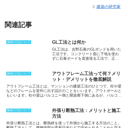
建築の研究家
関連記事
GL工法とは何か
建築の工法について
GL工法
は、吉野石膏の
GLボンド
を用いた
工法です。コンクリート面に下地を使わ
ずに石膏ボードを直接張る工法で、正式
には
タイガーGLボンドによる石膏ボード
直張り工法
と呼ばれます。図面には石膏
ボード直張りと書くことが多く、カッコ
アウトフレーム工法って何？メリ
建築の工法について
書きでGL工法と表記されることが多いで
ット・デメリットを徹底解説
す。特に公共設計の場合にはメーカー名
を表記できないことから短縮して表記さ
アウトフレーム工法とは、マンションの建築工法のひとつで、柱や梁
れます。GLボンドを使うことによって直
などのフレームを室外に出す設計のこと
をいいます。アウトポールと
張りができるようになるため、
工程は大
もいいます。柱や梁はバルコニー側と開放廊下側にあるが、バルコニ
幅に短縮できる
のが特徴です。実際にボ
ー側に出すケースが一般的です。ラーメン構造を採用したマンション
ンドは混ぜるだけでできるため、高度な
では、室内側に梁型や柱型が出っ張るような設計をしなければなら
技術も必要としません。しかし、欠点と
ず、家具の配置がしにくい、空間にデッドスペースができるなどの問
外張り断熱工法：メリットと施工
建築の工法について
しては、ケイカル板などはGLボンドの水
題がありました。これを解消したのがアウトフレーム工法です。
方法
分が吸収されてしまうため反ってしまう
可能性があることです。
外張り断熱工法とは、断熱材を使って外側から施工する方法のこと。
断熱工法として、建物内部が直射日光などで温められることから守る