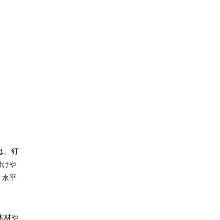
は、釘
付けや
、水平
木材や