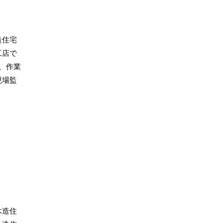
造住宅
工店で
、作業
現場監
木造住