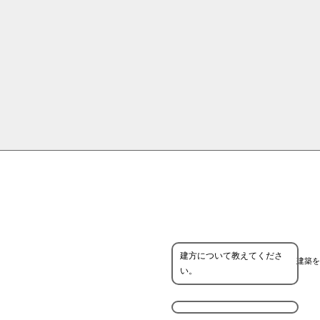
建方について教えてくださ
建築を
い。