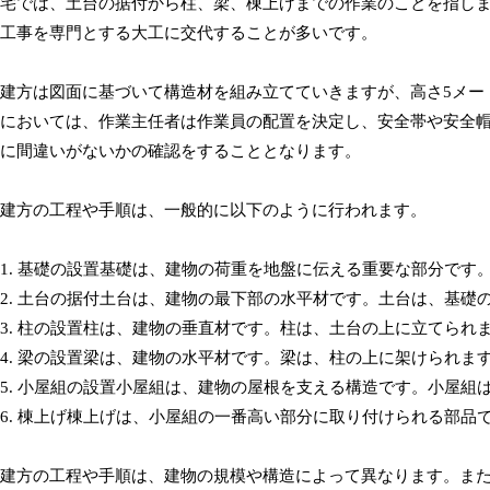
宅では、土台の据付から柱、梁、棟上げまでの作業のことを指し
工事を専門とする大工に交代することが多いです。
建方は図面に基づいて構造材を組み立てていきますが、高さ5メー
においては、作業主任者は作業員の配置を決定し、安全帯や安全
に間違いがないかの確認をすることとなります。
建方の工程や手順は、一般的に以下のように行われます。
1. 基礎の設置基礎は、建物の荷重を地盤に伝える重要な部分で
2. 土台の据付土台は、建物の最下部の水平材です。土台は、基礎
3. 柱の設置柱は、建物の垂直材です。柱は、土台の上に立てられ
4. 梁の設置梁は、建物の水平材です。梁は、柱の上に架けられま
5. 小屋組の設置小屋組は、建物の屋根を支える構造です。小屋組
6. 棟上げ棟上げは、小屋組の一番高い部分に取り付けられる部
建方の工程や手順は、建物の規模や構造によって異なります。ま