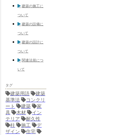
建築の施工に
ついて
建築の設備に
ついて
建築の設計に
ついて
関連法規につ
いて
タグ
建築用語
建築
基準法
コンクリ
ート
建築
家
具
木材
イン
テリア
耐久性
柱
施工
デ
ザイン
住宅