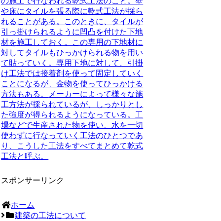
の施工で行なわれる乾式工法のこと。壁
や床にタイルを張る際に乾式工法が採ら
れることがある。このときに、タイルが
引っ掛けられるように凹凸を付けた下地
材を施工しておく。この専用の下地材に
対してタイルもひっかけられる物を用い
て貼っていく。専用下地に対して、引掛
け工法では接着剤を使って固定していく
ことになるが、金物を使ってひっかける
方法もある。
メーカーによって様々な施
工方法が採られているが、しっかりとし
た強度が得られるようになっている。工
場などで生産された物を使い、水を一切
使わずに行なっていく工法のひとつであ
り、こうした工法をすべてまとめて乾式
工法と呼ぶ。
スポンサーリンク
ホーム
建築の工法について