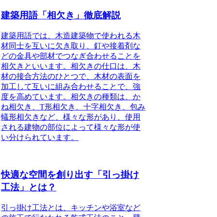
建築用語「相欠き」徹底解説
建築用語では、木造建築物で使われる木
材同士
を互いに欠き取り、釘や接着剤な
どの金具や部材でつなぎ合わせること
を
相欠きといいます。
相欠きの仕口は、木
材の接合方法のひとつで、木材の表面を
加工して互いに組み合わせることで、強
度を高めています。
相欠きの種類は、か
ね相欠き、T形相欠き、十字相欠き、包み
蟻形相欠きなど、様々な形があり、
使用
される建物の部位によって様々な形が使
い分けられています
。
快適な空間を創り出す「引っ掛け
工法」とは？
引っ掛け工法とは、キッチンや浴室など