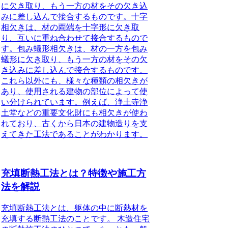
に欠き取り、もう一方の材をその欠き込
みに差し込んで接合するものです。十字
相欠きは、材の両端を十字形に欠き取
り、互いに重ね合わせて接合するもので
す。包み蟻形相欠きは、材の一方を包み
蟻形に欠き取り、もう一方の材をその欠
き込みに差し込んで接合するものです。
これら以外にも、様々な種類の相欠きが
あり、使用される建物の部位によって使
い分けられています。例えば、浄土寺浄
土堂などの重要文化財にも相欠きが使わ
れており、古くから日本の建物造りを支
えてきた工法であることがわかります。
充填断熱工法とは？特徴や施工方
法を解説
充填断熱工法とは、躯体の中に断熱材を
充填する断熱工法のことです。
木造住宅