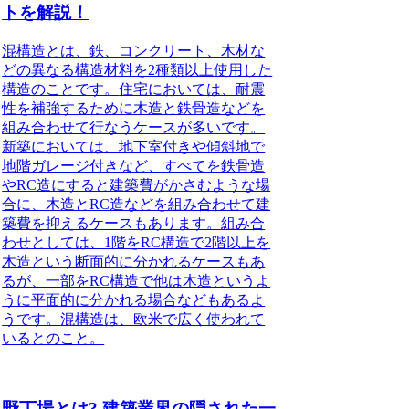
トを解説！
混構造とは、鉄、コンクリート、木材な
どの異なる構造材料を2種類以上使用した
構造のこと
です。
住宅においては、耐震
性を補強するために木造と鉄骨造などを
組み合わせて行なうケースが多い
です。
新築においては、地下室付きや傾斜地で
地階ガレージ付きなど、すべてを鉄骨造
やRC造にすると建築費がかさむような場
合に、木造とRC造などを組み合わせて建
築費を抑えるケースも
あります。
組み合
わせとしては、1階をRC構造で2階以上を
木造という断面的に分かれるケースもあ
るが、一部をRC構造で他は木造というよ
うに平面的に分かれる場合などもある
よ
うです。
混構造は、欧米で広く使われて
いる
とのこと。
野丁場とは? 建築業界の隠された一