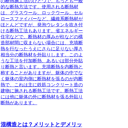
の断熱施工法のひとつで、もっとも一般
的な断熱方法です。使用される断熱材
は、グラスウール、ロックウール、セル
ロースファイバーなど、繊維系断熱材が
ほとんどですが、発泡ウレタンを吹き付
ける断熱工法もあります。省エネルギー
住宅などで、断熱材の厚みが柱などの構
造部材間に収まらない場合には、充填断
熱を行なったうえにさらに足りない厚さ
相当分の断熱材を外貼りします。このよ
うな工法を付加断熱、あるいは部分外貼
り断熱と言います。充填断熱を内断熱と
称することがありますが、躯体の中でな
く躯体の室内側に断熱材を張るのが内断
熱で、これは主に鉄筋コンクリート造の
建物に施される断熱工法です。断熱工法
には他に躯体の外に断熱材を張る外貼り
断熱があります。
混構造とは？メリットとデメリッ