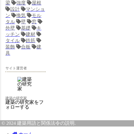
梁
強度
屋根
設計
マンショ
ン
換気
モル
タル
壁
窓
外壁
基礎
キ
ッチン
建材
タイル
鉄筋
装飾
合板
建
具
サイト運営者
建築の研究家
建築の研究家をフ
ォローする
© 2024 建築用語と関係法令の説明.