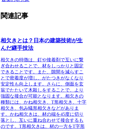
関連記事
相欠きとは？日本の建築技術が生
んだ継手技法
相欠きの特徴
は、釘や接着剤で互いに繋
ぎ合わせることで、材をしっかりと固定
できることです。また、隙間を減らすこ
とで密着度が増し、がたつきがなくなり
安定性も向上します。さらに、側面を玄
翁でたたいて木殺しをすることで、より
強固な接合が可能となります。
相欠きの
種類
には、かね相欠き、T形相欠き、十字
相欠き、包み蟻形相欠きなどがありま
す。かね相欠きは、材の端を45度に切り
落とし、互いに重ね合わせて接合するも
のです。T形相欠きは、材の一方をT字形