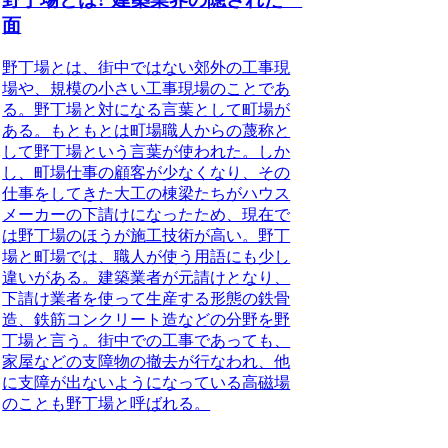
面
野丁場
とは、街中ではない郊外の工事現
場や、規模の小さい工事現場のことであ
る。野丁場と対になる言葉として町場が
ある。もともとは
町場職人
からの蔑称と
して野丁場という言葉が使われた。しか
し、町場仕事の顧客が少なくなり、その
仕事をしてきた大工の棟梁たちがハウス
メーカーの下請けになったため、現在で
は野丁場のほうが施工技術が高い。野丁
場と町場では、職人が使う用語にも少し
違いがある。建築業者が元請けとなり、
下請け業者を使って生産する形態の鉄骨
造、鉄筋コンクリート造などの分野を野
丁場と言う。街中での工事であっても、
家屋などの支障物の撤去が行なわれ、他
に支障が出ないようになっている高磁場
のことも野丁場と呼ばれる。