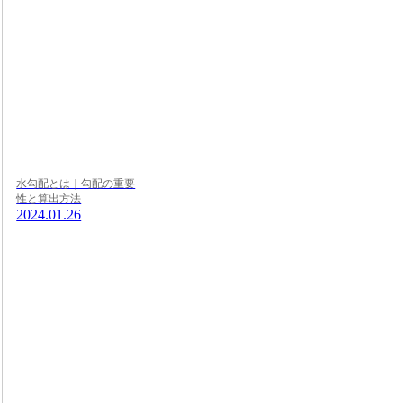
水勾配とは｜勾配の重要
性と算出方法
2024.01.26