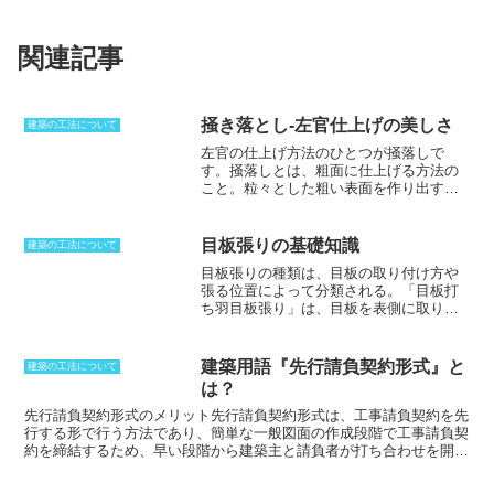
関連記事
掻き落とし-左官仕上げの美しさ
建築の工法について
左官の仕上げ方法のひとつが
掻落し
で
す。掻落しとは、粗面に仕上げる方法の
こと。粒々とした粗い表面を作り出す方
法で、艶を消しつつ、自然石のような風
合いを作り出すことができることから、
人造石仕上げ工法とも呼ばれています。
目板張りの基礎知識
建築の工法について
掻落しでは、表面が乾ききる前に剣山の
目板張りの種類は、目板の取り付け方や
ようなブラシをかけて骨材を表面に残す
張る位置によって分類される。
「目板打
ような仕上がりを作り出します。ツヤが
ち羽目板張り」
は、目板を表側に取り付
消えることで、落ち着いた雰囲気を出す
ける工法で、横羽目と竪羽目に分けられ
ことができるとともに、吹き付けをした
る。横羽目は、板を横に張る工法で、雨
ような仕上がり感を出すことが可能とな
仕舞のために建物内部の仕上げに使われ
ります。職人の腕がはっきりと出る方法
建築用語『先行請負契約形式』と
建築の工法について
ることが多い。竪羽目は、板を縦に張る
であり、様々な表情を作り出し、経年変
は？
工法で、鎌倉時代に伝来した禅宗様で取
化も楽しむことができます。骨材などに
り入れられて以来、広く使われるように
先行請負契約形式のメリット
先行請負契約形式は、
工事請負契約を先
よっても表情を変えることができるよう
なった。
「敷目板張り」
は、目板を裏側
行する形で行う方法
であり、簡単な一般図面の作成段階で工事請負契
になるため、事前に設計を明確にしてお
に取り付ける工法で、敷目天井とも呼ば
約を締結するため、
早い段階から建築主と請負者が打ち合わせを開始
くことが重要です。
れ、主に天井の仕上げに使われている。
できる
のがメリットです。
また、
詳細な打ち合わせもこのときに行う
また、目板張りは腰羽目、高羽目に分類
ため、
契約を済ませた後に実施設計や建築確認申請を進めることがで