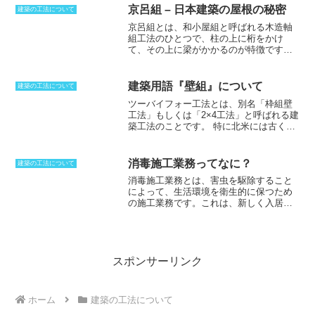
される。腰羽目は、腰壁に張る目板張り
きます。
これにより、
工期の短縮やコスト削減が可能
となり、
建築主
京呂組 – 日本建築の屋根の秘密
建築の工法について
で、高羽目は腰よりも上の壁に張る目板
にとっても、請負者にとってもメリットがあります。
しかし、
先行請
京呂組とは、和小屋組と呼ばれる木造軸
張りである。
負契約形式には、正確な図面を作成する実施設計を済ませなければ、
組工法のひとつで、
柱の上に桁をかけ
見積算出もできるはずがないため、概算レベルになってしまうのが大
て、その上に梁がかかるのが特徴
です。
きな問題
となってしまいます。結果として、打ち合わせが進んでいく
桁が先にくるため、柱がなくても梁を掛
たびに、設計の変更など詰めの部分が出てくることから、追加費用も
けることができるというメリットを持っ
発生する場合もあります。非常不安定な状態で進めることになるた
ています。また、柱の位置に依存しなく
め、大きなリスクをかかえて建てていくことになるので、
慎重に検討
建築用語『壁組』について
建築の工法について
なるため、間隔が一定でなくても建てる
することが必要です。
ツーバイフォー工法とは、別名「枠組壁
ことができます。
構造的な面で見ると、
工法」もしくは「2×4工法」と呼ばれる建
折置きのほうが高い
ですが、京呂組のほ
築工法のことです。
特に北米には古く17
うが施工は簡単であるため、ほとんどの
世紀にさかのぼる工法で、日本には1970
ところが採用するというほど普及しまし
年代に初めて輸入されました。
ツーバイ
た。蟻落としに小屋根梁材を落とし込む
フォー工法の構造部材は、基本的に2×4イ
という仕口が特徴ですが、部材の接合に
消毒施工業務ってなに？
建築の工法について
ンチの断面の木材でできた枠組みに、構
弱点があり、羽子板ボルトなどの金物を
消毒施工業務とは、害虫を駆除すること
造用合板を釘打ちし、木製パネルを組み
必要とします。日本建築で見られる屋根
によって、生活環境を衛生的に保つため
合わせることで、壁、床、天井などの面
の優雅さは、京呂組を含む小屋根組によ
の施工業務
です。これは、新しく入居す
を構成し六面体を組み立てていく方法で
って、組み立てが容易で高さを自由に調
る人が不快な思いをしないようにするた
す。
ツーバイフォー工法では、住宅を形
整できるところにあります。
めのサービスの一環として行われること
作る構造部材が規格化されているので、
が多く、賃貸物件を借りるときの見積も
木材のばらつきが少ないというメリット
りには、主に消毒料という項目で表示さ
があります。そのため、工期が比較的短
れます。また、消毒施工業務には、ゴキ
スポンサーリンク
いという特徴もあります。またツーバイ
ブリやイエダニ、ノミなどの害虫の駆除
フォー工法では、構造材が在来工法より
に加えて、除菌作業も行われます。消毒
も湿度に影響されにくいという利点があ
施工業務は、機械を使って消毒液を噴霧
ります。木材は吸湿することで膨張し、
ホーム
建築の工法について
することによって行われ、数分から数十
乾燥することで収縮する性質があります