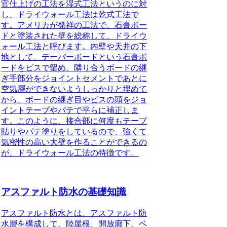
官仕上げの工法を湿式工法というのに対
し、ドライウォール工法は乾式工法で
す。アメリカが発祥の工法で、石膏ボー
ドと塗装された壁を総称して、ドライウ
ォール工法と呼びます。内壁や天井の下
地として、テーパーボードという石膏ボ
ードをビスで留め、隣り合うボードの継
ぎ手部分をジョイントセメントであとに
空気層ができないようしっかりと埋めて
から、ボードの継ぎ目やビスの頭をジョ
イントテープやパテで平らに補正しま
す。このように、接合部に何度もテープ
貼りやパテ塗りをしているので、
強くて
気密性の高い大壁を作ることができるの
が、ドライウォール工法の特徴
です。
アスファルト防水の基礎知識
アスファルト防水とは、
アスファルト防
水層を構成して、陸屋根、開放廊下、ベ