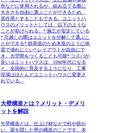
所などに使用されるが、組み立てる際に
大きさを自由に選ぶことができるため、
居住用とすることもできる。ユニットハ
ウスのメリットとしては、以下のような
ことが挙げられる。* 施工が安定している
* 引越しの際はユニットを分解して運ぶこ
とができる* 鉄骨造のため木造のように地
震で潰れにくい* レイアウトが自由にで
き、大空間をつくることも可能* コスパが
良いユニットハウスは、1990年代になる
と、全国的に普及するようになり、工事
現場はほとんどユニットハウスに変更さ
れている。
大壁構造とは？メリット・デメリ
ットを解説
大壁構造とは、仕上げ材などで柱や筋か
い、梁を隠した壁の構造のこと
です。木