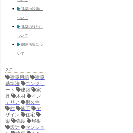
建築の設備に
ついて
建築の設計に
ついて
関連法規につ
いて
タグ
建築用語
建築
基準法
コンクリ
ート
建築
家
具
木材
イン
テリア
耐久性
柱
施工
デ
ザイン
住宅
梁
強度
屋根
設計
マンショ