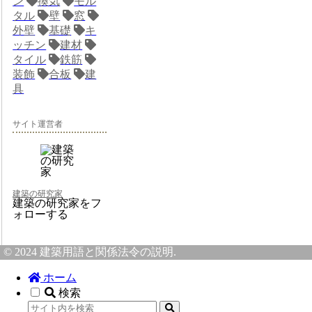
ン
換気
モル
タル
壁
窓
外壁
基礎
キ
ッチン
建材
タイル
鉄筋
装飾
合板
建
具
サイト運営者
建築の研究家
建築の研究家をフ
ォローする
© 2024 建築用語と関係法令の説明.
ホーム
検索