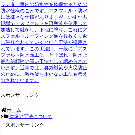
ランダ、室内の防水性を確保するための
防水仕様
のことです。アスファルト防水
には様々な仕様がありますが、いずれも
現場でアスファルトを溶融釜を使用して
加熱して融かし、下地に塗り、これにア
スファルトルーフィング類を数枚くり返
し張り合わせていくという工法が採用さ
れています。この工法は、一般に「アス
ファルト防水熱工法」と呼ばれ、
防水上
最も信頼性の高い工法として認められて
います
。近年では、臭気対策や火災防止
のために、溶融釜を用いない工法も考え
出されています。
スポンサーリンク
ホーム
建築の工法について
スポンサーリンク