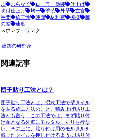
ル
むらなく
ローラー塗装
仕上げ
吹付仕上げ
均一
塗装
外壁
左官
手間
施工性
時間
材料費
模様
腕
の差
速度
スポンサーリンク
建築の研究家
関連記事
団子貼り工法とは？
団子貼り工法とは、湿式工法で壁タイル
を貼る施工方法のこと
。積み上げ貼り工
法とも言う。この工法では、まず貼り付
け面となる外壁にモルタルこすりを行な
い、その上に、貼り付け用のモルタルを
載せたタイルを押し付けるように貼り付