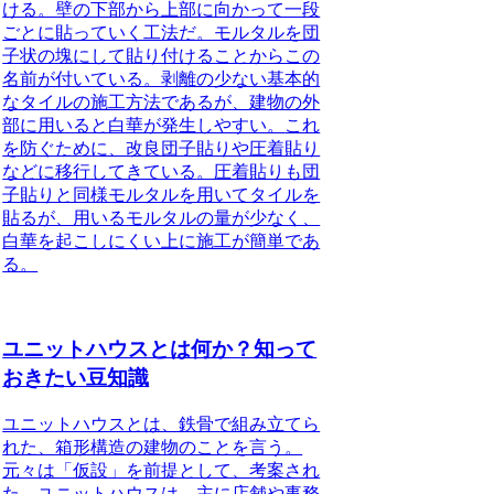
ける。壁の下部から上部に向かって一段
ごとに貼っていく工法だ。モルタルを団
子状の塊にして貼り付けることからこの
名前が付いている。剥離の少ない基本的
なタイルの施工方法であるが、建物の外
部に用いると白華が発生しやすい。
これ
を防ぐために、改良団子貼りや圧着貼り
などに移行してきている
。圧着貼りも団
子貼りと同様モルタルを用いてタイルを
貼るが、用いるモルタルの量が少なく、
白華を起こしにくい上に施工が簡単であ
る。
ユニットハウスとは何か？知って
おきたい豆知識
ユニットハウスとは、鉄骨で組み立てら
れた、箱形構造の建物のことを言う。
元々は「仮設」を前提として、考案され
た。ユニットハウスは、主に店舗や事務