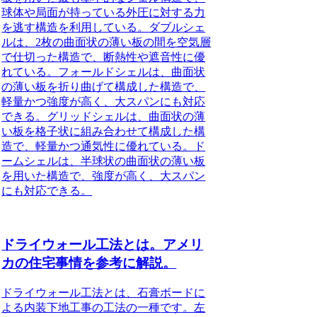
球体や局面が持っている外圧に対する力
を逃す構造を利用している。
ダブルシェ
ル
は、2枚の曲面状の薄い板の間を空気層
で仕切った構造で、断熱性や遮音性に優
れている。
フォールドシェル
は、曲面状
の薄い板を折り曲げて構成した構造で、
軽量かつ強度が高く、大スパンにも対応
できる。
グリッドシェル
は、曲面状の薄
い板を格子状に組み合わせて構成した構
造で、軽量かつ通気性に優れている。
ド
ームシェル
は、半球状の曲面状の薄い板
を用いた構造で、強度が高く、大スパン
にも対応できる。
ドライウォール工法とは。アメリ
カの住宅事情を参考に解説。
ドライウォール工法とは、石膏ボードに
よる内装下地工事の工法の一種
です。左