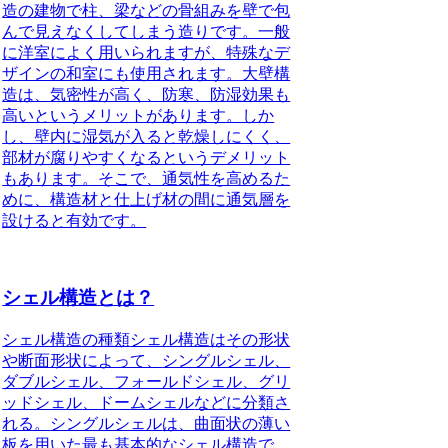
造の建物で柱、梁などの骨組みを壁で包
んで見えなくしてしまう造りです。一般
に洋室によく用いられますが、特殊なデ
ザインの和室にも使用されます。大壁構
造は、気密性が高く、防寒、防湿効果も
高いというメリットがあります。しか
し、壁内に湿気が入ると乾燥しにくく、
部材が腐りやすくなるというデメリット
もあります。そこで、通気性を高めるた
めに、構造材と仕上げ材の間に通気層を
設けると有効です。
シェル構造とは？
シェル構造の種類
シェル構造はその形状
や断面形状によって、
シングルシェル
、
ダブルシェル
、
フォールドシェル
、
グリ
ッドシェル
、
ドームシェル
などに分類さ
れる。
シングルシェル
は、曲面状の薄い
板を用いた最も基本的なシェル構造で、