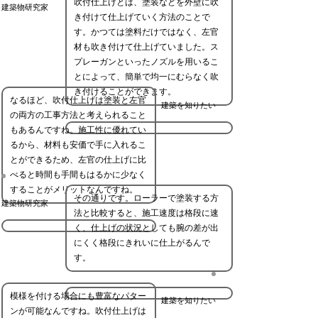
吹付仕上げとは、塗装などを外壁に吹
建築物研究家
き付けて仕上げていく方法のことで
す。かつては塗料だけではなく、左官
材も吹き付けて仕上げていました。ス
プレーガンといったノズルを用いるこ
とによって、簡単で均一にむらなく吹
き付けることができます。
なるほど、吹付仕上げは塗装と左官
建築を知りたい
の両方の工事方法と考えられること
もあるんですね。施工性に優れてい
るから、材料も安価で手に入れるこ
とができるため、左官の仕上げに比
べると時間も手間もはるかに少なく
することがメリットなんですね。
その通りです。ローラーで塗装する方
建築物研究家
法と比較すると、施工速度は格段に速
く、仕上げの状況としても腕の差が出
にくく格段にきれいに仕上がるんで
す。
模様を付ける場合にも豊富なパター
建築を知りたい
ンが可能なんですね。吹付仕上げは