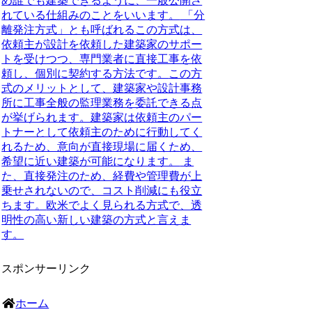
め誰でも建築できるように、一般公開さ
れている仕組みのことをいいます。
「分
離発注方式」とも呼ばれるこの方式は、
依頼主が設計を依頼した建築家のサポー
トを受けつつ、専門業者に直接工事を依
頼し、個別に契約する方法です。
この方
式のメリットとして、
建築家や設計事務
所に工事全般の監理業務を委託できる
点
が挙げられます。建築家は依頼主のパー
トナーとして依頼主のために行動してく
れるため、
意向が直接現場に届くため、
希望に近い建築が可能になります。
ま
た、
直接発注のため、経費や管理費が上
乗せされないので、コスト削減にも役立
ちます。
欧米でよく見られる方式で、透
明性の高い新しい建築の方式と言えま
す。
スポンサーリンク
ホーム