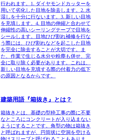
行われます。1. ダイヤモンドカッターを
用いて劣化した目地を除去します。2. 水
湿しを十分に行ないます。3. 新しい目地
を充填します。4. 目地の伸縮と合わせて
伸縮性の高いシーリングテープで目地を
シールします。目地ひび割れ補修を行な
う際には、
ひび割れなどを起こした目地
を完全に除去することが大切
です。ま
た、作業で生じる水分や粉塵も併せ、完
全に取り除く必要があります。これは、
新しい目地を充填する際の付着力の低下
の原因となるからです。
建築用語『箱抜き』とは？
箱抜きとは、基礎の型枠工事の際に不要
なところにコンクリートが入り込まない
ようにすること
です。角型の物は箱抜き
と呼ばれますが、円筒状に空洞を空ける
物はスリーブと呼ばれることもありま