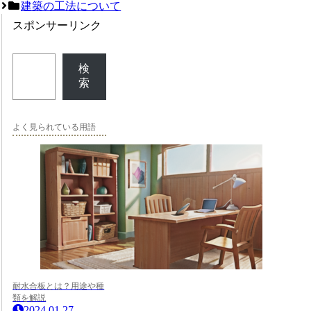
建築の工法について
スポンサーリンク
検
索
よく見られている用語
耐水合板とは？用途や種
類を解説
2024.01.27