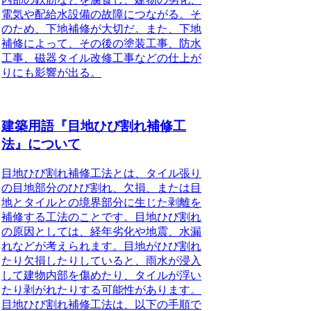
電気や配給水設備の故障につながる。そ
のため、
下地補修が大切
だ。また、下地
補修によって、その後の塗装工事、防水
工事、磁器タイル改修工事などの仕上が
りにも影響が出る。
建築用語『目地ひび割れ補修工
法』について
目地ひび割れ補修工法とは、タイル張り
の目地部分のひび割れ、欠損、または目
地とタイルとの境界部分に生じた剥離を
補修する工法のこと
です。目地ひび割れ
の原因としては、経年劣化や地震、水漏
れなどが考えられます。目地がひび割れ
たり欠損したりしていると、雨水が浸入
して建物内部を傷めたり、タイルが浮い
たり剥がれたりする可能性があります。
目地ひび割れ補修工法は、以下の手順で