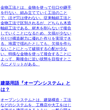
金物工法
とは、金物を使って仕口や継手
を行ない、組み立てていく工法のこと
で、ほぞ穴は使わない。従来軸組工法と
金物工法で区別されるが、どちらも木造
軸組工法である。材木を削らないで接合
していくことになるため、欠損が少ない
分だけ構造耐力に優れた作りを実現でき
る。地震で揺れたとしても、欠損を作ら
ないことにとって破損する心配が少な
い。特殊な金物を使って接合することに
よって、剛接合に近い状態を目指すとこ
ろにメリットがある。
建築用語『オープンシステム』と
は？
オープンシステムとは、建築構造・工法
などのシステムを、工務店や大工をはじ