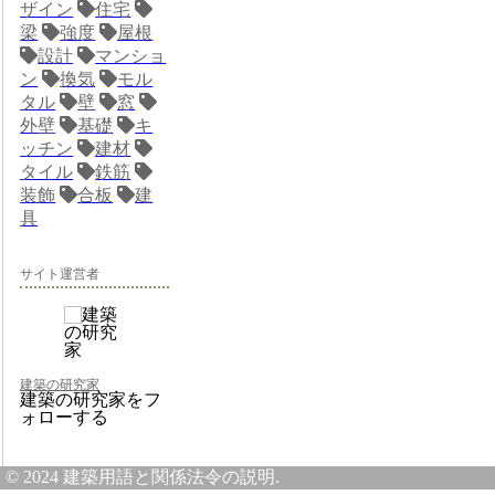
ザイン
住宅
梁
強度
屋根
設計
マンショ
ン
換気
モル
タル
壁
窓
外壁
基礎
キ
ッチン
建材
タイル
鉄筋
装飾
合板
建
具
サイト運営者
建築の研究家
建築の研究家をフ
ォローする
© 2024 建築用語と関係法令の説明.