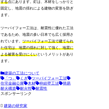
する
点にあります。釘は、木材をしっかりと
固定し、地震の揺れによる建物の変形を防ぎ
ます。
ツーバイフォー工法は、耐震性に優れた工法
であるため、地震の多い日本でも広く採用さ
れています。
ツーバイフォー工法で建てられ
た住宅は、地震の揺れに対して強く、地震に
よる被害を受けにくい
というメリットがあり
ます。
建築の工法について
「つ」
くぎ
ツーバイフォー工法
住宅金融公庫
木材
枠組壁工法
簡易
耐火構造
耐火性
耐震性
スポンサーリンク
建築の研究家