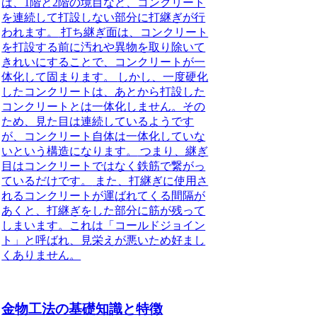
ば、1階と2階の境目など、コンクリート
を連続して打設しない部分に打継ぎが行
われます。
打ち継ぎ面は、コンクリート
を打設する前に汚れや異物を取り除いて
きれいにすることで、コンクリートが一
体化して固まります。
しかし、一度硬化
したコンクリートは、あとから打設した
コンクリートとは一体化しません。その
ため、見た目は連続しているようです
が、コンクリート自体は一体化していな
いという構造になります。
つまり、継ぎ
目はコンクリートではなく鉄筋で繋がっ
ているだけです。
また、打継ぎに使用さ
れるコンクリートが運ばれてくる間隔が
あくと、打継ぎをした部分に筋が残って
しまいます。これは「コールドジョイン
ト」と呼ばれ、見栄えが悪いため好まし
くありません。
金物工法の基礎知識と特徴