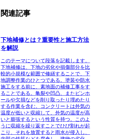
関連記事
下地補修とは？重要性と施工方法
を解説
このテーマについて段落を記載します。
下地補修は、下地の劣化や損傷部分を比
較的小規模な範囲で修繕することで、下
地調整作業のひとつである。塗装や防水
施工をする前に、素地面の補修工事をす
ることである。亀裂や凹凸、またピンホ
ールや欠損などを削り取ったり埋めたり
する作業を含む。
コンクリートは外気の
温度が低いと収縮して、外気の温度が高
いと膨張するという性質を持つ。このよ
うに収縮を繰り返すことでひび割れが起
こり、それを放置すると雨水が侵入し、
内部の鉄筋などを腐食し、建物の劣化、