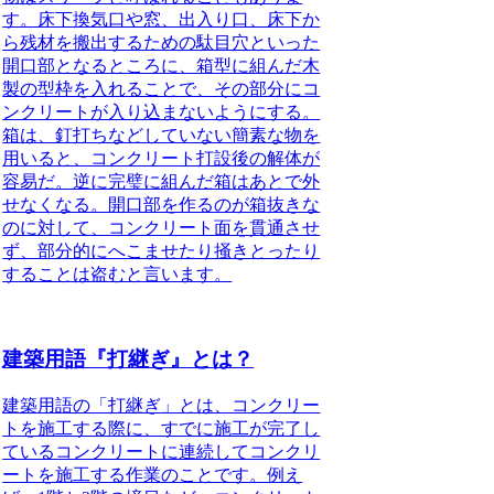
す。床下換気口や窓、出入り口、床下か
ら残材を搬出するための駄目穴といった
開口部となるところに、箱型に組んだ木
製の型枠を入れることで、その部分にコ
ンクリートが入り込まないようにする。
箱は、釘打ちなどしていない簡素な物を
用いると、コンクリート打設後の解体が
容易だ。逆に完璧に組んだ箱はあとで外
せなくなる。開口部を作るのが箱抜きな
のに対して、コンクリート面を貫通させ
ず、部分的にへこませたり掻きとったり
することは盗むと言います。
建築用語『打継ぎ』とは？
建築用語の「打継ぎ」とは、コンクリー
トを施工する際に、すでに施工が完了し
ているコンクリートに連続してコンクリ
ートを施工する作業のことです。例え