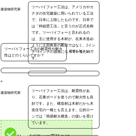
ツーバイフォー工法は、アメリカやカ
建築物研究家
ナダの住宅建築に用いられている工法
で、日本に上陸したものです。日本で
は「枠組壁工法」と言うのが正式名称
です。ツーバイフォーと言われるの
は、主に使用する木材が、在来木造の
ように正四角形の断面ではなく、2イン
ツーバイフォー工法の耐震性や耐火
建築を知りたい
チ×4インチの規格になっているためで
性はどのくらいですか？
す。
ツーバイフォー工法は、耐震性があ
建築物研究家
り、石膏ボードを使うので耐火性も良
好です。また、構造材は木材だから木
造住宅の一種とも言えます。公的ロー
ンでは「簡易耐火構造」の扱いを受け
ています。