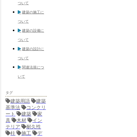
ついて
建築の施工に
ついて
建築の設備に
ついて
建築の設計に
ついて
関連法規につ
いて
タグ
建築用語
建築
基準法
コンクリ
ート
建築
家
具
木材
イン
テリア
耐久性
柱
施工
デ