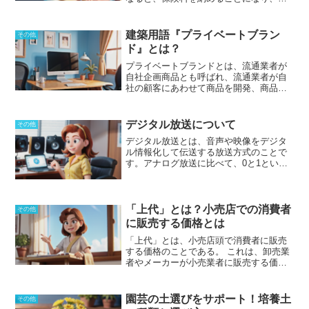
来、常時介護が必要になったときに、費
用の
一部の給付を受けられるようになり
ます。
原則としては
10％の負担でサービ
建築用語『プライベートブラン
その他
スを利用することが可能
です。介護保険
ド』とは？
制度を利用できるようになるためには、
65歳以上の1号被保険者であることと日常
プライベートブランド
とは、流通業者が
の介護が必要になること、
もしくは
40歳
自社企画商品とも呼ばれ、流通業者が自
以上で64歳未満の2号被保険者で、老化に
社の顧客にあわせて商品を開発、商品化
伴う病気によって介護が必要になった場
した物に付ける商標のことだ。
略称はPB
合
となります。
制度ができた背景には、
と言われる
。プライベートブランドに対
高齢化社会に伴い、核家族や孤独老人が
して、製造業者が自社製品に付ける物は
デジタル放送について
その他
増えてきたことで、家族や自身の蓄えだ
ナショナルブランド
、
略称はNB
だ。プラ
デジタル放送とは、音声や映像をデジタ
けでは限界が生じてきたため
と言えるで
イベートブランドは、流通業者が自ら企
ル情報化して伝送する放送方式のことで
しょう。
画した製品を外部の製造業者に依頼して
す。アナログ放送に比べて、0と1という
生産する。
信号で情報を表していくデジタル放送
は、品質を維持しながらも圧縮が容易と
なります。
そのため、高品質な映像も音
声も再現しやすいことから、その利点を
「上代」とは？小売店での消費者
その他
生かして地上波にも利用されるようにな
に販売する価格とは
りました。
デジタル放送は、2003年12月
「上代」とは、小売店頭で消費者に販売
からスタートし、携帯電話向けにも2006
する価格のことである。
これは、卸売業
年から放送されています。
それまで使わ
者やメーカーが小売業者に販売する価格
れてきたアナログ放送は、2011年7月に終
よりも高く設定されており、小売業者の
了し、完全にデジタル放送に移行するこ
利益が確保されるようになっている。ま
ととなりました。
これにより、占有帯域
た、
「上代」は、役所が公共工事を発注
が減少したことによって、有効に利用す
園芸の土選びをサポート！培養土
その他
するときに設定した価格のことを上代価
ることが期待されています。電波帯が深