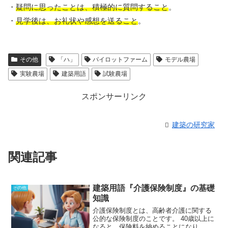
・
疑問に思ったことは、積極的に質問すること
。
・
見学後は、お礼状や感想を送ること
。
その他
「ハ」
パイロットファーム
モデル農場
実験農場
建築用語
試験農場
スポンサーリンク
建築の研究家
関連記事
建築用語『介護保険制度』の基礎
その他
知識
介護保険制度とは、高齢者介護に関する
公的な保険制度のことです。
40歳以上に
なると、保険料を納めることになり、将