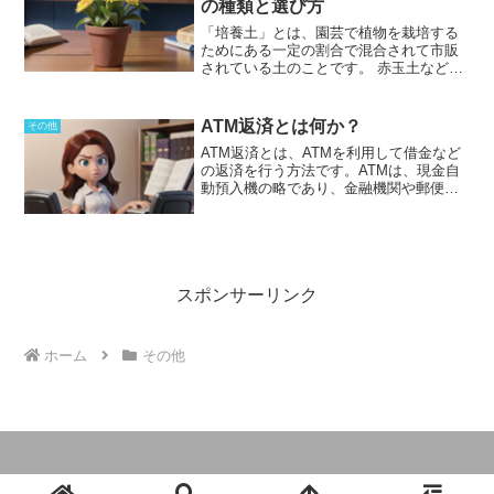
の種類と選び方
格と呼ぶ。
これは、工事の入札に参加す
刻な不足を見せている携帯電話の転用も
る業者が工事費を算出する際の基準とな
進められており、様々な研究も進められ
「培養土」とは、園芸で植物を栽培する
る価格であり、工事の品質や工期を確保
ています。
ためにある一定の割合で混合されて市販
するため、最低限の価格が設定されてい
されている土のことです。
赤玉土などの
る。
「上代」は、一般消費者にとって重
基本用土に肥料、腐葉土、石灰などの土
要な情報である。
これは、商品やサービ
壌改良剤を混合した物が一般的です。培
スを購入する際に、その価格が適正かど
養土は、保水性、排水性、通気性がよ
ATM返済とは何か？
その他
うかを判断する基準となるためである。
く、弱酸性であり、肥料濃度が適当であ
ATM返済とは、ATMを利用して借金など
また、
「上代」は、小売業者やメーカー
ることが良いとされています。また、重
の返済を行う方法です。ATMは、現金自
にとっても重要な情報である。
これは、
金属元素などの有害物質を含まず、土中
動預入機の略であり、金融機関や郵便
商品やサービスの販売価格を決定する際
の微生物の活動を維持できる有機物が含
局、コンビニエンスストア、スーパーな
の基準となるためである。
まれていることも重要です。また、病害
どに設置されています。
ATM返済は、便
虫の原因となる幼虫や卵、病原菌等を保
利な方法ですが、利用時間や提携先によ
有しない物が良いとされています。鉢植
って手数料が発生するため、利用前に確
え用、観葉植物用など、育てる植物や用
認しておく必要があります。
特にコンビ
途に応じて様々な配合の商品がありま
ニエンスストアでは、24時間の利用が可
スポンサーリンク
す。自ら材料をそろえて、作物に合わせ
能ですが、時間帯によって手数料が異な
て独自の配合の培養土を作ることも植物
る場合があります。また、メンテナンス
を育てるうえでは有効です。
時間などが設定されていることもあり、
ホーム
その他
24時間利用ができるわけではありませ
ん。
しかし、利用時間は短く設定されて
いるため、実質的には24時間に近い利用
が可能となっています。
また、ATM返済
だけでなく、借入れもできるようになっ
ていることもあります。