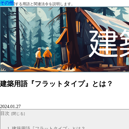
その他
その他
その他
その他
その他
その他
その他
建築に関する用語と関連法令を説明します。
建築用語『フラットタイプ』とは？
2024.01.27
目次
建築用語『フラットタイプ』とは？