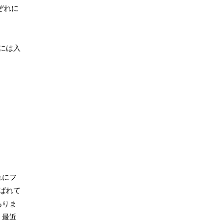
ぞれに
には入
れにフ
ばれて
ありま
。最近