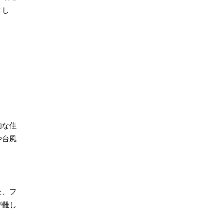
まし
的な住
や台風
た、フ
が難し