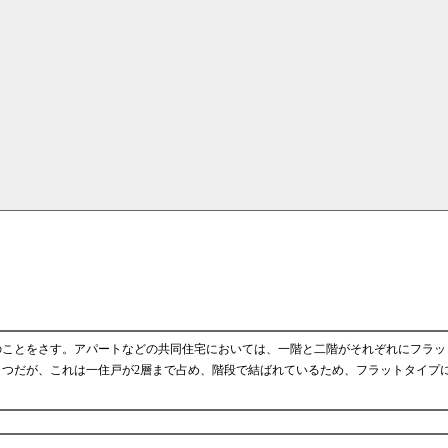
のことをさす。アパートなどの共同住宅においては、一階と二階がそれぞれにフラッ
つだが、これは一住戸が2層まで占め、階段で結ばれているため、フラットタイプ