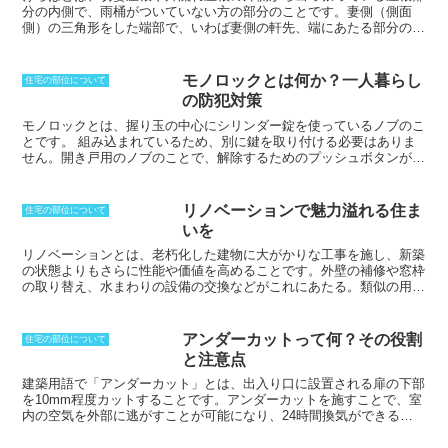
なっていることが多いですが、このとき
分の内側で、雨桶がついていない方の部分のこと
です。妻側（側面
には広小舞も化粧でなければいけませ
側）の三角形をした端部で、いわば妻側の軒先、端にあたる部分のこ
ん。軒天井を張ったのであれば、鼻桟が
とです。部材名ではなく、場所を表す名前です。普通は、屋根材と破
乗ることになります。広小舞は、設置場
風板、水切り金具といった物で覆われていますが、
けらばには、日当
所からも大変腐りやすい環境に置かれる
たりの加減をする働きがあります
。けらばがないと夏場には、窓ガラ
モノロックとは何か？一人暮らし
住宅の部位について
ため、構造を保つことを考えても、腐食
スや壁に直接日が当たり、2階の室温が高くなってしまいます。しか
の防犯対策
に強い良材を使っていかなければなりま
し、冬場は日射角度が低いため日当たりが悪くなるということもあり
せん。ケラバ側に設ける場合には、広小
ません。また、外壁に太陽の紫外線が多く当たるとを防ぎ、紫外線劣
モノロックとは、握り玉の中心にシリンダー錠を使っているノブのこ
舞ではなく、登りよどと呼ばれる部材が
化を遅くすることも可能です。また、雨水の吹き込みを防止する働き
とです。
組み込まれているため、別に鍵を取り付ける必要はありま
使用されます。
もあります。
せん。開き戸用のノブのことで、解除するためのプッシュボタンが室
内に取り付けられているため、操作は容易に行なうことができます。
モノロックの特徴として
、ラッチボルト操作で施錠するだけの構造で
あり、デッドボルトは存在しないことが挙げられます。そのため、防
リノベーションで魅力溢れる住ま
住宅の部位について
犯性は低くなります。
また、基本的に室内用のノブであり、こじ開け
いを
られたりする可能性が高いため、屋外に対しては取り付けるのは危険
性が高いです。
リノベーションとは、老朽化した建物に大がかりな工事を施し、新築
の状態よりもさらに性能や価値を高めること
です。外壁の補修や窓枠
の取り替え、水まわりの設備の交換などがこれにあたる。類似の用語
に「リフォーム」「模様替え」がある。厳密に言えば「リフォーム」
は建築物のある部分を同等の材料・形状・寸法でつくり替え、老朽化
した建物を新築同様に戻すことで、修繕とも呼ぶ。一方「模様替え」
アンダーカットって何？その役割
住宅の部位について
は「改装」と同義で、室内の家具の配置を変更するなど別の仕様でつ
と注意点
くり替え、性能や品質を回復させる内装工事のこと。だが昨今では模
様替え、リフォーム、リノベーションは混同されている場合が多く、
建築用語で「アンダーカット」とは、出入り口に設置される扉の下部
その位置づけもあいまいとなっている。
を10mm程度カットすることです。
アンダーカットを施すことで、室
内の空気を外部に逃がすことが可能になり、24時間換気ができるよ
うになります
。開き戸に用いられるのは、引き戸などでは隙間から換
気されてしまい、わざわざ切り欠きをするような必要がないためで