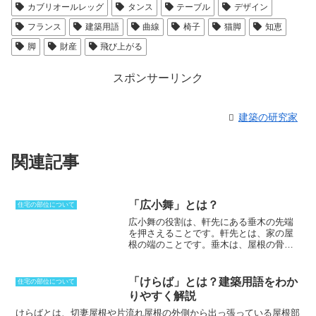
カブリオールレッグ
タンス
テーブル
デザイン
フランス
建築用語
曲線
椅子
猫脚
知恵
脚
財産
飛び上がる
スポンサーリンク
建築の研究家
関連記事
「広小舞」とは？
住宅の部位について
広小舞の役割は、軒先にある垂木の先端
を押さえること
です。軒先とは、家の屋
根の端のことです。垂木は、屋根の骨組
みを支える部材で、屋根の傾斜に合わせ
て設置されています。垂木は、狂いが出
やすい特性を持っているため、野地板の
「けらば」とは？建築用語をわか
住宅の部位について
先端を止めるだけではなく、軒先をそろ
りやすく解説
えるために小舞と合わせて使われていま
す。垂木に化粧をしている場合、現しに
けらばとは、切妻屋根や片流れ屋根の外側から出っ張っている屋根部