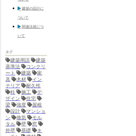
建築の設計に
ついて
関連法規につ
いて
タグ
建築用語
建築
基準法
コンクリ
ート
建築
家
具
木材
イン
テリア
耐久性
柱
施工
デ
ザイン
住宅
梁
強度
屋根
設計
マンショ
ン
換気
モル
タル
壁
窓
外壁
基礎
キ