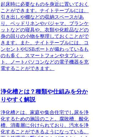
起床時に必要なものを身近に置いておく
ことができます。
ナイトテーブルには、
引き出しや棚などの収納スペースがあ
り、
ベッドリネンやパジャマ、ブランケ
ットなどの寝具や、衣類や化粧品などの
身の回りの小物を整理しておくことがで
きます。
また、
ナイトテーブルには、コ
ンセントやUSBポートが備わっているも
のも多く、スマートフォンやタブレッ
ト、ノートパソコンなどの電子機器を充
電することができます。
浄化槽とは？種類や仕組みを分か
りやすく解説
浄化槽とは、家庭や集合住宅でし尿を浄
化するための施設のこと。
腐敗槽、酸化
槽、消毒層に分けられており、汚水を浄
化することができるようになっている。