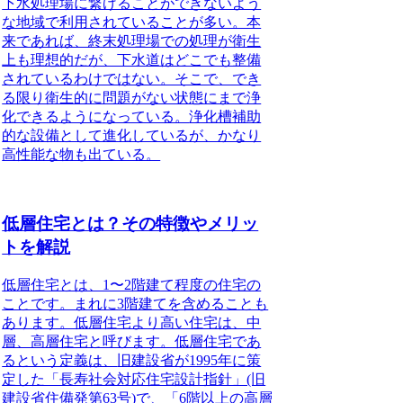
下水処理場に繋げることができないよう
な地域で利用されていることが多い。本
来であれば、終末処理場での処理が衛生
上も理想的だが、下水道はどこでも整備
されているわけではない。そこで、でき
る限り衛生的に問題がない状態にまで浄
化できるようになっている。
浄化槽補助
的な設備として進化しているが、かなり
高性能な物も出ている。
低層住宅とは？その特徴やメリッ
トを解説
低層住宅とは、1〜2階建て程度の住宅の
ことです。まれに3階建てを含めることも
あります。低層住宅より高い住宅は、中
層、高層住宅と呼びます。低層住宅であ
るという定義は、
旧建設省が1995年に策
定した「長寿社会対応住宅設計指針」(旧
建設省住備発第63号)で、「6階以上の高層