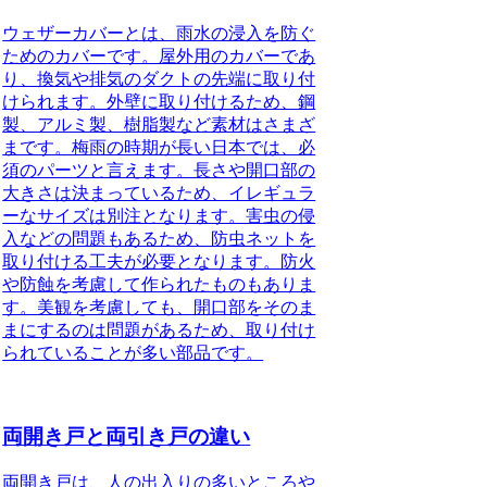
ウェザーカバーとは、雨水の浸入を防ぐ
ためのカバー
です。屋外用のカバーであ
り、換気や排気のダクトの先端に取り付
けられます。外壁に取り付けるため、鋼
製、アルミ製、樹脂製など素材はさまざ
まです。梅雨の時期が長い日本では、必
須のパーツと言えます。長さや開口部の
大きさは決まっているため、イレギュラ
ーなサイズは別注となります。害虫の侵
入などの問題もあるため、防虫ネットを
取り付ける工夫が必要となります。防火
や防蝕を考慮して作られたものもありま
す。美観を考慮しても、開口部をそのま
まにするのは問題があるため、取り付け
られていることが多い部品です。
両開き戸と両引き戸の違い
両開き戸は、人の出入りの多いところや