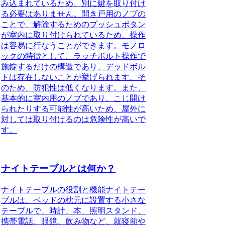
み込まれているため、別に鍵を取り付け
る必要はありません。開き戸用のノブの
ことで、解除するためのプッシュボタン
が室内に取り付けられているため、操作
は容易に行なうことができます。
モノロ
ックの特徴として
、ラッチボルト操作で
施錠するだけの構造であり、デッドボル
トは存在しないことが挙げられます。そ
のため、防犯性は低くなります。
また、
基本的に室内用のノブであり、こじ開け
られたりする可能性が高いため、屋外に
対しては取り付けるのは危険性が高いで
す。
ナイトテーブルとは何か？
ナイトテーブルの役割と機能
ナイトテー
ブルは、ベッドの枕元に設置する小さな
テーブルで、
時計、本、照明スタンド、
携帯電話、眼鏡、飲み物など、就寝前や