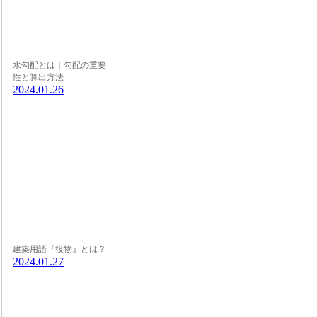
水勾配とは｜勾配の重要
性と算出方法
2024.01.26
建築用語『役物』とは？
2024.01.27