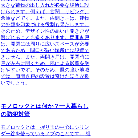
大きな荷物の出し入れが必要な場所に設
けられます。
例えば、玄関、リビング、
倉庫などです。また、両開き戸は、建物
の外観を印象づける役割も果たします。
そのため、デザイン性の高い両開き戸が
選ばれることも多くあります。両開き戸
は、開閉には周りに広いスペースが必要
であるため、間口が狭い場所には設置で
きません。また、両開き戸は、開閉時に
戸が左右に開くため、風による影響を受
けやすいです。そのため、風の強い地域
では、両開き戸の設置は避けたほうが良
いでしょう。
モノロックとは何か？一人暮らし
の防犯対策
モノロックとは、握り玉の中心にシリン
ダー錠を使っているノブのことです。
組