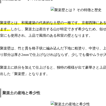
聚楽壁とは、和風建築の代表的な土壁の一種です。京都西陣にあ
ます。
しかし、聚楽土は産出する山が特定できず希少なため、似
室にも使用され、上品で風情のある和室の壁となります。
聚楽壁は、竹と貫を格子状に編み込んだ下地に粗塗り、中塗り、
り部分は厚さ2mmで仕上げなければならず、少しでも傷やムラが
聚楽土に鉄分を加えて仕上げると、独特の模様が出て豪華さと上
出した「聚楽壁」となります。
聚楽土の産地と希少性