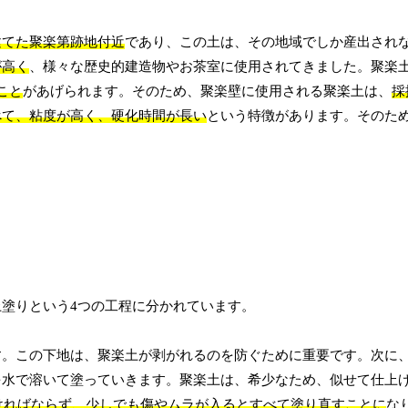
建てた聚楽第跡地付近
であり、この土は、その地域でしか産出され
が高く
、様々な歴史的建造物やお茶室に使用されてきました。聚楽
こと
があげられます。そのため、聚楽壁に使用される聚楽土は、
採
べて、粘度が高く、硬化時間が長い
という特徴があります。そのた
塗りという4つの工程に分かれています。
す。この下地は、聚楽土が剥がれるのを防ぐために重要です。次に
を水で溶いて塗っていきます。聚楽土は、希少なため、似せて仕上
ければならず、少しでも傷やムラが入るとすべて塗り直すことに
な