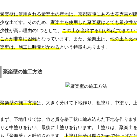
聚楽壁に使用される聚楽土の産地は、京都西陣にある太閤秀吉が
少な土です。そのため、
聚楽土を使用した聚楽壁はとても希少性
少性が高い理由の1つとして、
この土が産出する山が特定できない
ことが非常に困難
となっています。また、聚楽土は、
他の土と比
楽壁は、施工に時間がかかる
という特徴もあります。
聚楽壁の施工方法
聚楽壁の施工方法
は、大きく分けて下地作り、粗塗り、中塗り、上
まず、下地作りでは、竹と貫を格子状に編み込んだ下地を作りま
りと中塗りを行い、最後に上塗りを行います。上塗りは、聚楽土
も「聚楽壁」と呼称されます。
上塗り部分は厚さ2mmで仕上げな