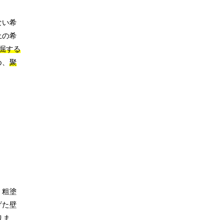
ない希
土の希
掘する
め、
聚
、粗塗
げた壁
りま